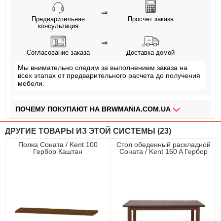
⇒
Предварительная
Просчет заказа
консультация
⇒
Согласование заказа
Доставка домой
Мы внимательно следим за выполнением заказа на
всех этапах от предварительного расчета до получения
мебели.
ПОЧЕМУ ПОКУПАЮТ НА BRWMANIA.COM.UA
МЕБЕЛЬ НА ЛЮБОЙ ВКУС
ДРУГИЕ ТОВАРЫ ИЗ ЭТОЙ СИСТЕМЫ (23)
ДОСТАВКА ЗА 2 ДНЯ
Полка Соната / Kent 100
Стол обеденный раскладной
Гербор Каштан
Соната / Kent 160 A Гербор
ПЛАТИ АВАНС, А ОСТАЛЬНОЕ ПРИ ПОЛУЧЕНИИ
Каштан
ОПЛАТА ЧАСТЯМИ БЕЗ КОМИССИИ
СБОРКА МЕБЕЛИ
99,9% ДОВОЛЬНЫХ КЛИЕНТОВ