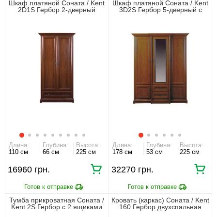
Шкаф платяной Соната / Kent
Шкаф платяной Соната / Kent
2D1S Гербор 2-дверный
3D2S Гербор 5-дверный с
Каштан
зеркалом Каштан
Длина:
Глубина:
Высота:
Длина:
Глубина:
Высота:
110 см
66 см
225 см
178 см
53 см
225 см
16960 грн.
32270 грн.
Тумба прикроватная Соната /
Кровать (каркас) Соната / Kent
Kent 2S Гербор с 2 ящиками
160 Гербор двухспальная
Каштан
Каштан