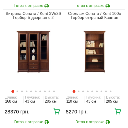
Витрина Соната / Kent 3W/2S
Стеллаж Соната / Kent 100о
Гербор 5-дверная с 2
Гербор открытый Каштан
ящиками Каштан
Длина:
Глубина:
Высота:
Длина:
Глубина:
Высота:
168 см
43 см
205 см
110 см
43 см
205 см
28370 грн.
8270 грн.