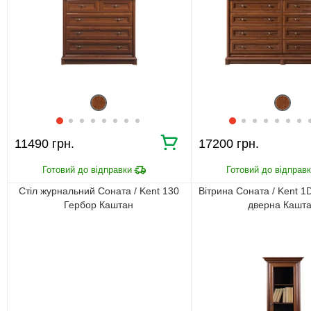
11490 грн.
17200 грн.
Стіл журнальний Соната / Kent 130
Вітрина Соната / Kent 1
Гербор Каштан
дверна Кашт