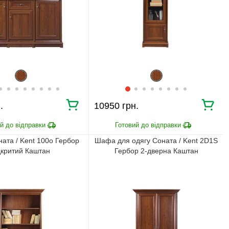
.
10950 грн.
ата / Kent 100о Гербор
Шафа для одягу Соната / Kent 2D1S
дкритий Каштан
Гербор 2-дверна Каштан