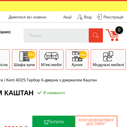
Дивитися всі новини
Акції
Вхід
Реєстрація
0
Поиск
хідних)
рісла
Шафа купе
М'які меблі
Кухня
Модульні мебелі
а / Kent 4D2S Гербор 6-дверна з дзеркалом Каштан
М КАШТАН
ХОЧУ БЕЗКОШТОВНУ
КУПИТИ
ДОСТАВКУ*