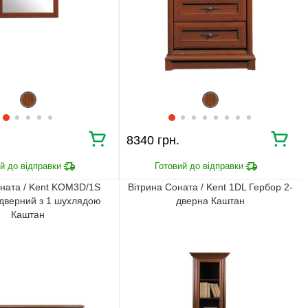
⇒
Узгодження замовлення
Доставка додому
Ми уважно стежимо за виконанням замовлення на всіх
етапах від попереднього розрахунку до отримання
меблів.
ЧОМУ КУПУЮТЬ НА
BRWMANIA.COM.UA
8340 грн.
МЕБЛІ НА БУДЬ ЯКИЙ
ДОСТАВКА ЗА 2 ДНІ
СМАК
ната / Kent KOM3D/1S
Вітрина Соната / Kent 1DL Гербор 2-
СПЛАЧУЙ АВАНС, А
ПЛАТИ ЧАСТИНАМИ
РЕШТУ ПРИ
-дверний з 1 шухлядою
дверна Каштан
БЕЗ КОМІСІЙ
ОТРИМАННІ
Каштан
99,9% ЗАДОВОЛЕНИХ
ЗБІРКА МЕБЛІВ
КЛІЄНТІВ