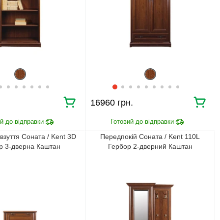
16960 грн.
взуття Соната / Kent 3D
Передпокій Соната / Kent 110L
р 3-дверна Каштан
Гербор 2-дверний Каштан