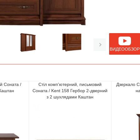
ВИДЕООБЗОР
й Соната /
Стіл комп'ютерний, письмовий
Дзеркало С
 Каштан
Соната / Kent 158 Гербор 2-дверний
н
з 2 шухлядами Каштан