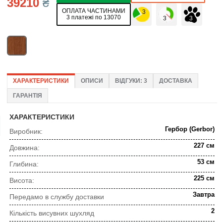
39210
₴
ОПЛАТА ЧАСТИНАМИ
3 платежі по 13070
ХАРАКТЕРИСТИКИ
ОПИСИ
ВІДГУКИ: 3
ДОСТАВКА
ГАРАНТІЯ
ХАРАКТЕРИСТИКИ
Гербор (Gerbor)
Виробник:
227 см
Довжина:
53 см
Глибина:
225 см
Висота:
Завтра
Передамо в службу доставки
2
Кількість висувних шухляд