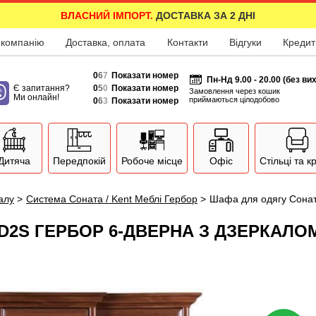
ВЛАСНИЙ ІМПОРТ.
ДОСТАВКА ЗА 2 ДНІ
 компанію
Доставка, оплата
Контакти
Відгуки
Кредит
0
6
7
Показати номер
Пн-Нд 9.00 - 20.00 (без ви
Є запитання?
0
5
0
Показати номер
Замовлення через кошик
Ми онлайн!
приймаються цілодобово
0
6
3
Показати номер
Дитяча
Передпокій
Робоче місце
Офіс
Стільці та к
залу
>
Система Соната / Kent Меблі Гербор
>
Шафа для одягу Сонат
4D2S ГЕРБОР 6-ДВЕРНА З ДЗЕРКАЛО