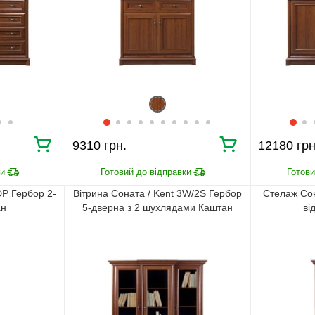
9310 грн.
12180 грн
DP Гербор 2-
Вітрина Соната / Kent 3W/2S Гербор
Стелаж Сон
ан
5-дверна з 2 шухлядами Каштан
ві