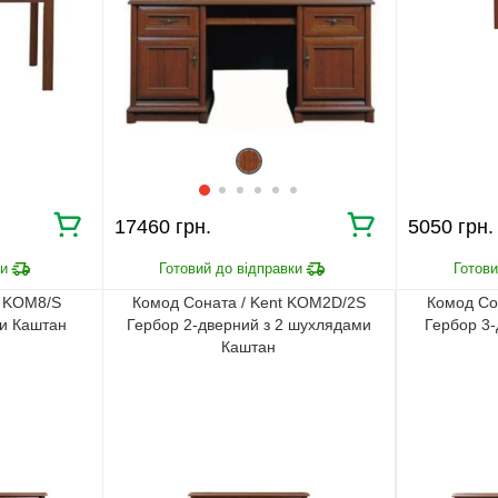
17460 грн.
5050 грн.
t KOM8/S
Комод Соната / Kent KOM2D/2S
Комод Со
ми Каштан
Гербор 2-дверний з 2 шухлядами
Гербор 3
Каштан