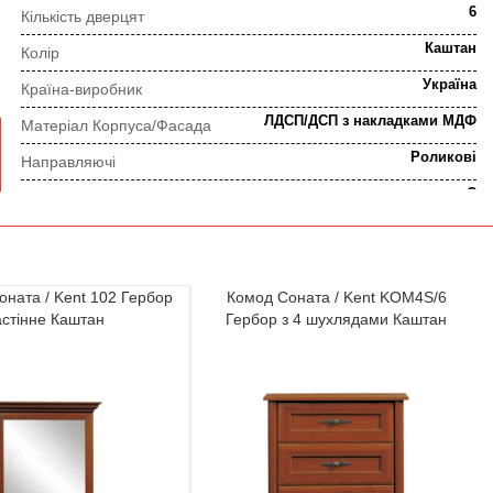
6
Кількість дверцят
Каштан
Колір
Україна
Країна-виробник
ЛДСП/ДСП з накладками МДФ
Матеріал Корпуса/Фасада
Роликові
Направляючі
Є
Рея для плічок
Класичний, Прованс
Стиль
Чотиридверний
Тип
оната / Kent 102 Гербор
Комод Соната / Kent KOM4S/6
астінне Каштан
Гербор з 4 шухлядами Каштан
ПОРЯДОК ВИКОНАННЯ ЗАМОВЛЕННЯ
⇒
Попередня консультація
Прорахунок замовлення