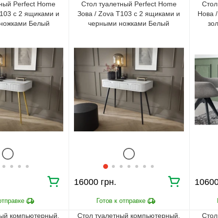
ный Perfect Home
Стол туалетный Perfect Home
Стол
T103 с 2 ящиками и
Зова / Zova T103 с 2 ящиками и
Нова 
 ножками Белый
черными ножками Белый
зо
16000
1060
ный компьютерный,
Стол туалетный компьютерный,
Стол