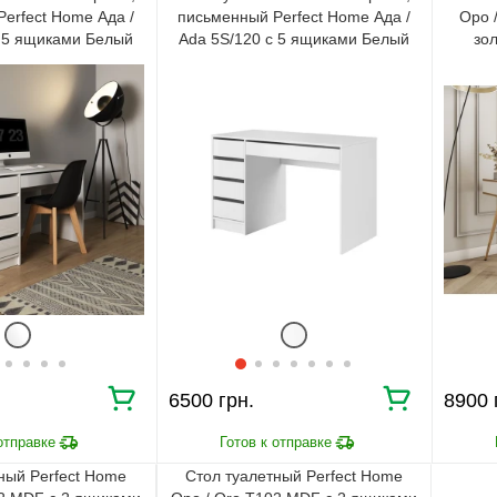
erfect Home Ада /
письменный Perfect Home Ада /
Оро 
с 5 ящиками Белый
Ada 5S/120 с 5 ящиками Белый
зо
глянец
мат
6500
8900
ный Perfect Home
Стол туалетный Perfect Home