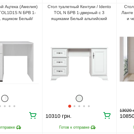
ый Ацтека (Амелия)
Стол туалетный Кентуки / Idento
Стол
o TOL1D1S N БРВ 1-
TOL N БРВ 1-дверный с 3
Ланте 
1 ящиком Белый/
ящиками Белый альпийский
и ч
ый глянец
13020
10310
1085