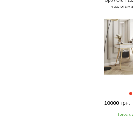
Оро / Oro T1
и золотым
10000