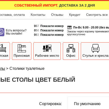
СОБСТВЕННЫЙ ИМПОРТ.
ДОСТАВКА ЗА 2 ДНЯ
оставка, оплата
Контакты
Отзывы
Кредит
Смотреть все
0
6
7
Показати номер
Пн-Вс 9.00 - 20.00 (без 
Есть вопросы?
0
5
0
Показати номер
Заказы через корзину принимают
Мы онлайн!
круглосуточно
0
6
3
Показати номер
тская
Прихожая
Рабочее место
Офис
Стулья и кресла
олы
>
Столики туалетные
НЫЕ СТОЛЫ ЦВЕТ БЕЛЫЙ
Сортировка: