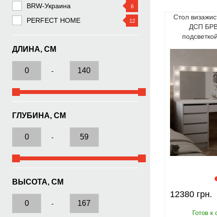
BRW-Украина
6
Стол визажис
PERFECT HOME
12
ДСП БРВ
подсветко
ДЛИНА, СМ
-
ГЛУБИНА, СМ
-
ВЫСОТА, СМ
12380
-