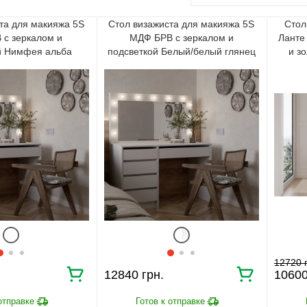
та для макияжа 5S
Стол визажиста для макияжа 5S
Стол
 с зеркалом и
МДФ БРВ с зеркалом и
Ланте 
й Нимфея альба
подсветкой Белый/белый глянец
и з
12720
12840
1060