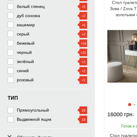
Стол туалет
Черкассы
белый глянец
+5
Зова / Zova 
Житомир
золотыми
дуб сонома
+2
Сумы
кашемир
+5
Хмельницкий
серый
+2
Черновцы
бежевый
+16
Ровно
черный
+11
Кропивницкий
зелёный
+2
Ивано-Франковск
синий
+2
Тернополь
розовый
+2
Луцк
Ужгород
ТИП
Прямоугольный
18
16000
Выдвижной ящик
18
Стол туалет