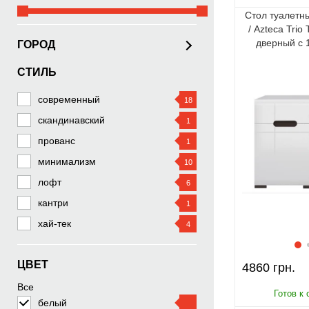
Стол туалетн
/ Azteca Tri
дверный с 
ГОРОД
бел
СТИЛЬ
Киев
Харьков
современный
18
Одесса
скандинавский
1
Днепр
прованс
1
Запорожье
минимализм
10
Львов
лофт
6
Кривой Рог
кантри
1
Николаев
хай-тек
4
Винница
Херсон
ЦВЕТ
4860
Полтава
Все
Чернигов
белый