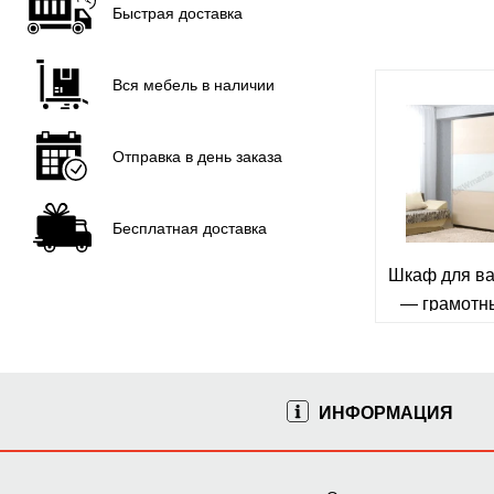
Для белья
Быстрая доставка
4
Узкие
3
Для посуды
4
Вся мебель в наличии
С полкой
7
С ящиками
2
Отправка в день заказа
Высокие
6
На ножках
2
Бесплатная доставка
Для документов
3
Шкаф для в
Для книжек
1
— грамотн
Закрытый
5
для комфор
Открытый
2
В комнату
10
В туалет
4
ИНФОРМАЦИЯ
Двухдверные
3
Для одежды
1