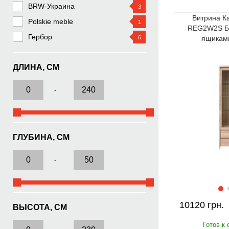
BRW-Украина
3
Витрина Ка
Polskie meble
1
REG2W2S БР
Гербор
6
ящикам
ДЛИНА, СМ
-
ГЛУБИНА, СМ
-
10120
ВЫСОТА, СМ