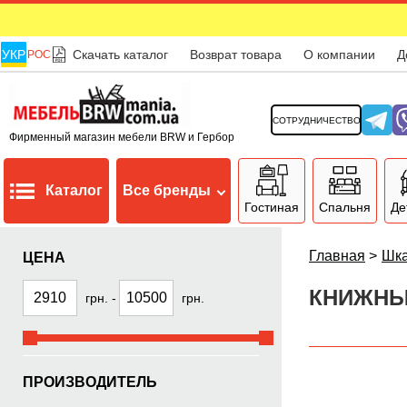
УКР
Скачать каталог
Возврат товара
О компании
Д
РОС
СОТРУДНИЧЕСТВО
Фирменный магазин мебели BRW и Гербор
Каталог
Все бренды
Гостиная
Спальня
Де
Главная
>
Шк
ЦЕНА
КНИЖНЫ
грн.
-
грн.
ПРОИЗВОДИТЕЛЬ