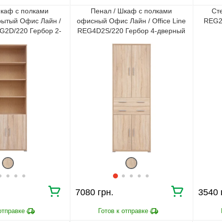
Шкаф с полками
Пенал / Шкаф с полками
Ст
рытый Офис Лайн /
офисный Офис Лайн / Office Line
REG2
EG2D/220 Гербор 2-
REG4D2S/220 Гербор 4-дверный
й Дуб сонома
с 2 ящиками Дуб сонома
7080
3540