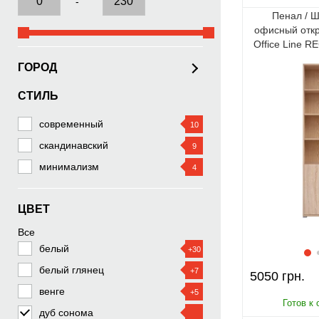
-
Пенал / 
офисный отк
Office Line R
дверны
ГОРОД
СТИЛЬ
Киев
Харьков
современный
10
Одесса
скандинавский
9
Днепр
минимализм
4
Запорожье
Львов
ЦВЕТ
Кривой Рог
Все
Николаев
белый
+30
Винница
белый глянец
+7
5050
Херсон
венге
+5
Полтава
дуб сонома