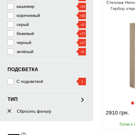
Стеллаж Непо
Чернигов
кашемир
+34
Гербор отк
Черкассы
коричневый
+30
Житомир
серый
+3
Сумы
бежевый
+77
Хмельницкий
черный
+17
Черновцы
зелёный
+5
Ровно
Кропивницкий
ПОДСВЕТКА
Ивано-Франковск
С подсветкой
1
Тернополь
Луцк
ТИП
Ужгород
Выдвижные ящики
Сбросить фильтр
2
2910
С дверцами
6
Большие
4