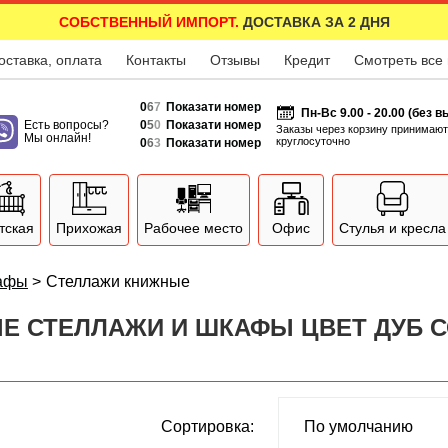
СОБСТВЕННЫЙ ИМПОРТ.
ДОСТАВКА ЗА 2 ДНЯ
оставка, оплата
Контакты
Отзывы
Кредит
Смотреть все
0
6
7
Показати номер
Пн-Вс 9.00 - 20.00 (без 
Есть вопросы?
0
5
0
Показати номер
Заказы через корзину принимают
Мы онлайн!
круглосуточно
0
6
3
Показати номер
тская
Прихожая
Рабочее место
Офис
Стулья и кресла
афы
>
Стеллажи книжные
Е СТЕЛЛАЖИ И ШКАФЫ ЦВЕТ ДУБ 
Сортировка: