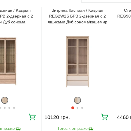
спиан / Kaspian
Витрина Каспиан / Kaspian
Сте
В 2-дверная с 2
REG2W2S БРВ 2-дверная с 2
REG90 
и Дуб сонома
ящиками Дуб сонома/кашемир
10120
4460