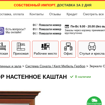
СОБСТВЕННЫЙ ИМПОРТ.
ДОСТАВКА ЗА 2 ДНЯ
оставка, оплата
Контакты
Отзывы
Кредит
Смотреть все
0
6
7
Показати номер
Пн-Вс 9.00 - 20.00 (без 
Есть вопросы?
0
5
0
Показати номер
Заказы через корзину принимают
Мы онлайн!
круглосуточно
0
6
3
Показати номер
тская
Прихожая
Рабочее место
Офис
Стулья и кресла
тинных и зала
>
Система Соната / Kent Мебель Гербор
>
Зеркало С
БОР НАСТЕННОЕ КАШТАН