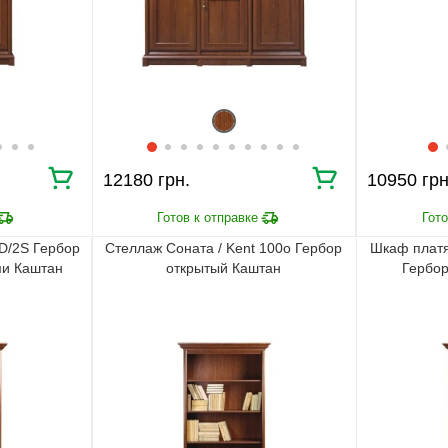
12180 грн.
10950 грн
2D/2S Гербор
Стеллаж Соната / Kent 100о Гербор
Шкаф платя
ми Каштан
открытый Каштан
Гербор