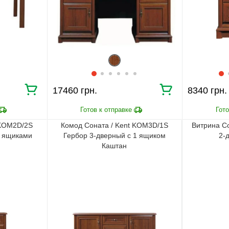
17460 грн.
8340 грн.
 KOM2D/2S
Комод Соната / Kent KOM3D/1S
Витрина Со
2 ящиками
Гербор 3-дверный с 1 ящиком
2-
Каштан