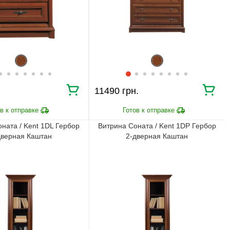
Мы внимательно следим за выполнением заказа на всех
этапах от предварительного расчета до получения
мебели.
ПОЧЕМУ ПОКУПАЮТ НА
BRWMANIA.COM.UA
11490 грн.
МЕБЕЛЬ НА ЛЮБОЙ
ДОСТАВКА ЗА 2 ДНЯ
ВКУС
ПЛАТИ АВАНС, А
ОПЛАТА ЧАСТЯМИ БЕЗ
ОСТАЛЬНОЕ ПРИ
ната / Kent 1DL Гербор
Витрина Соната / Kent 1DP Гербор
КОМИССИИ
ПОЛУЧЕНИИ
дверная Каштан
2-дверная Каштан
99,9% ДОВОЛЬНЫХ
СБОРКА МЕБЕЛИ
КЛИЕНТОВ