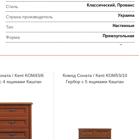
Классический, Прованс
Стиль
Украина
Страна-производитель
Настенные
Тип
Прямоугольная
Форма
Каштан
Цвет
Каштан
Цвет рамы
ПОРЯДОК ВЫПОЛНЕНИЯ ЗАКАЗА
оната / Kent KOM4S/6
Комод Соната / Kent KOM5S/10
с 4 ящиками Каштан
Гербор с 5 ящиками Каштан
⇒
Предварительная
Просчет заказа
консультация
⇒
Согласование заказа
Доставка домой