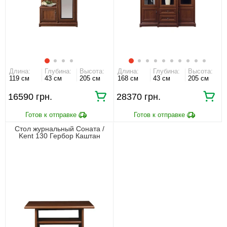
Длина:
Глубина:
Высота:
Длина:
Глубина:
Высота:
119 см
43 см
205 см
168 см
43 см
205 см
16590 грн.
28370 грн.
Стол журнальный Соната /
Kent 130 Гербор Каштан