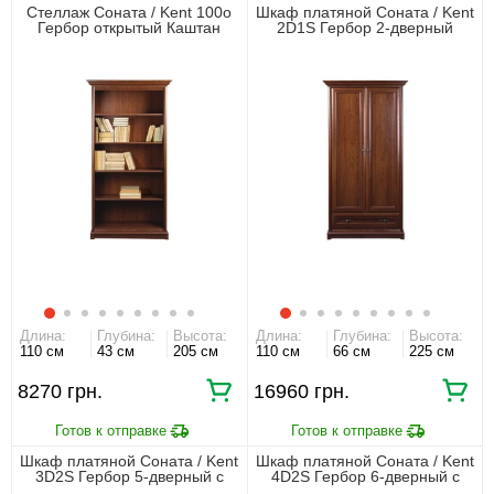
Стеллаж Соната / Kent 100о
Шкаф платяной Соната / Kent
Гербор открытый Каштан
2D1S Гербор 2-дверный
Каштан
Длина:
Глубина:
Высота:
Длина:
Глубина:
Высота:
110 см
43 см
205 см
110 см
66 см
225 см
8270 грн.
16960 грн.
Шкаф платяной Соната / Kent
Шкаф платяной Соната / Kent
3D2S Гербор 5-дверный с
4D2S Гербор 6-дверный с
зеркалом Каштан
зеркалом Каштан