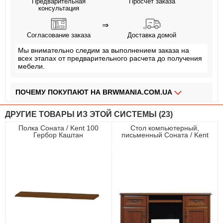
Предварительная
Просчет заказа
консультация
⇒
Согласование заказа
Доставка домой
Мы внимательно следим за выполнением заказа на
всех этапах от предварительного расчета до получения
мебели.
ПОЧЕМУ ПОКУПАЮТ НА BRWMANIA.COM.UA
МЕБЕЛЬ НА ЛЮБОЙ ВКУС
ДРУГИЕ ТОВАРЫ ИЗ ЭТОЙ СИСТЕМЫ (23)
ДОСТАВКА ЗА 2 ДНЯ
Полка Соната / Kent 100
Стол компьютерный,
Гербор Каштан
письменный Соната / Kent
ПЛАТИ АВАНС, А ОСТАЛЬНОЕ ПРИ ПОЛУЧЕНИИ
158 Гербор 2-дверный с 2
ящиками Каштан
ОПЛАТА ЧАСТЯМИ БЕЗ КОМИССИИ
СБОРКА МЕБЕЛИ
99,9% ДОВОЛЬНЫХ КЛИЕНТОВ