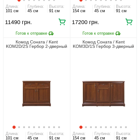
Длина:
Глубина:
Высота:
Длина:
Глубина:
Высота:
101 см
45 см
91 см
154 см
45 см
91 см
11490 грн.
17200 грн.
Комод Соната / Kent
Комод Соната / Kent
KOM2D/2S Гербор 2-дверный
KOM3D/1S Гербор 3-дверный
с 2 ящиками Каштан
с 1 ящиком Каштан
Длина:
Глубина:
Высота:
Длина:
Глубина:
Высота:
101 см
45 см
91 см
154 см
45 см
91 см