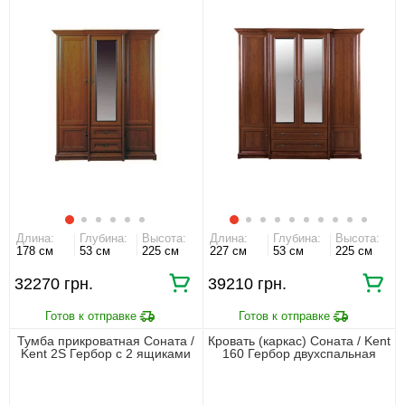
Длина:
Глубина:
Высота:
Длина:
Глубина:
Высота:
178 см
53 см
225 см
227 см
53 см
225 см
32270 грн.
39210 грн.
Тумба прикроватная Соната /
Кровать (каркас) Соната / Kent
Kent 2S Гербор с 2 ящиками
160 Гербор двухспальная
Каштан
Каштан