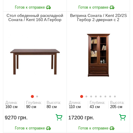
Стол обеденный раскладной
Витрина Соната / Kent 2D/2S
Соната / Kent 160 A Гербор
Гербор 2-дверная с 2
Каштан
ящиками Каштан
Длина:
Глубина:
Высота:
Длина:
Глубина:
Высота:
160 см
90 см
80 см
110 см
43 см
205 см
9270 грн.
17200 грн.