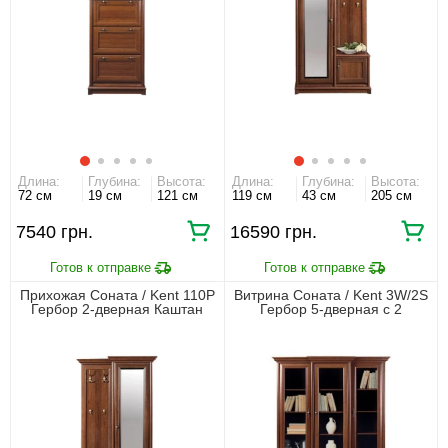
Длина:
Глубина:
Высота:
Длина:
Глубина:
Высота:
72 см
19 см
121 см
119 см
43 см
205 см
7540 грн.
16590 грн.
Прихожая Соната / Kent 110P
Витрина Соната / Kent 3W/2S
Гербор 2-дверная Каштан
Гербор 5-дверная с 2
ящиками Каштан