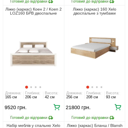
Ліжко (каркас) Коен 2 / Koen 2
Ліжко (каркас) 160 Xelo
LOZ160 БРВ двоспальне
двоспальне з тумбами
Сосна арізонська/дуб
приліжковими та LED Дуб
корабельний
крафт золотий/білий
Довжина:
Глибина:
Висота:
Довжина:
Глибина:
Висота:
165 см
206 см
42 см
256 см
208 см
93 см
9520 грн.
21800 грн.
Набір меблів у спальню Xelo
Ліжко (каркас) Бланш / Blansh