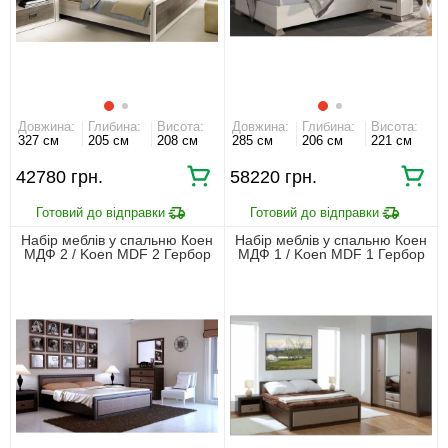
Довжина:
Глибина:
Висота:
Довжина:
Глибина:
Висота:
327 см
205 см
208 см
285 см
206 см
221 см
42780 грн.
58220 грн.
Набір меблів у спальню Коен
Набір меблів у спальню Коен
МДФ 2 / Koen MDF 2 Гербор
МДФ 1 / Koen MDF 1 Гербор
Венге магія/шторкс темний
Венге магія/шторкс темний