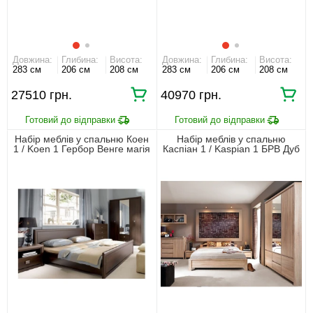
Довжина:
Глибина:
Висота:
Довжина:
Глибина:
Висота:
283 см
206 см
208 см
283 см
206 см
208 см
27510 грн.
40970 грн.
Набір меблів у спальню Коен
Набір меблів у спальню
1 / Koen 1 Гербор Венге магія
Каспіан 1 / Kaspian 1 БРВ Дуб
сонома