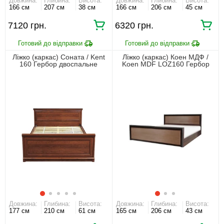
Довжина:
Глибина:
Висота:
Довжина:
Глибина:
Висота:
166 см
207 см
38 см
166 см
206 см
45 см
7120 грн.
6320 грн.
Ліжко (каркас) Соната / Kent
Ліжко (каркас) Коен МДФ /
160 Гербор двоспальне
Koen MDF LOZ160 Гербор
Каштан
двоспальне Венге магія/
штрокс темний
Довжина:
Глибина:
Висота:
Довжина:
Глибина:
Висота:
177 см
210 см
61 см
165 см
206 см
43 см