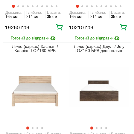
Довжина:
Глибина:
Висота:
Довжина:
Глибина:
Висота:
165 см
214 см
35 см
165 см
214 см
35 см
19260 грн.
10210 грн.
Ліжко (каркас) Каспіан /
Ліжко (каркас) Джулі / July
Kaspian LOZ160 БРВ
LOZ160 БРВ двоспальне
двоспальне Дуб сонома
Венге магія/дуб конкордія