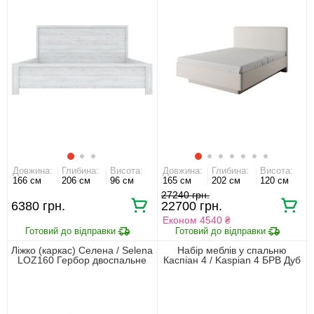
Довжина:
Глибина:
Висота:
Довжина:
Глибина:
Висота:
166 см
206 см
96 см
165 см
202 см
120 см
27240 грн.
6380 грн.
22700 грн.
Економ 4540 ₴
Ліжко (каркас) Селена / Selena
Набір меблів у спальню
LOZ160 Гербор двоспальне
Каспіан 4 / Kaspian 4 БРВ Дуб
Ясен сніжний
сонома з ліжком, шафкою,
шафою для одягу