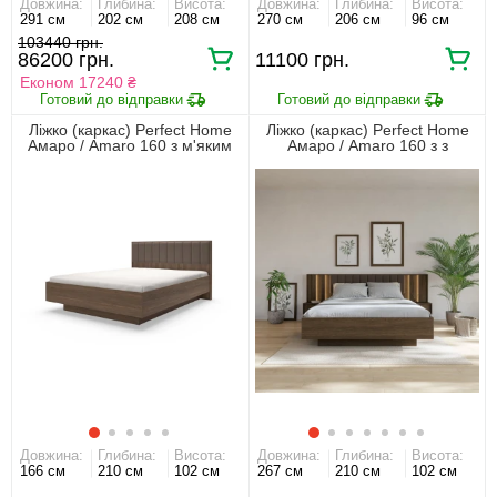
Довжина:
Глибина:
Висота:
Довжина:
Глибина:
Висота:
291 см
202 см
208 см
270 см
206 см
96 см
103440 грн.
86200 грн.
11100 грн.
Економ 17240 ₴
Ліжко (каркас) Perfect Home
Ліжко (каркас) Perfect Home
Амаро / Amaro 160 з м'яким
Амаро / Amaro 160 з з
ізголів'ям двоспальне Дуб
тумбами приліжковими і
дунін
м'яким ізголів'ям двоспальне
Дуб дунін
Довжина:
Глибина:
Висота:
Довжина:
Глибина:
Висота:
166 см
210 см
102 см
267 см
210 см
102 см