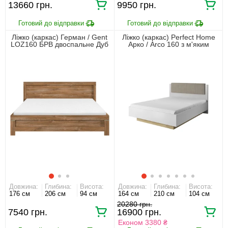
13660 грн.
9950 грн.
Ліжко (каркас) Герман / Gent
Ліжко (каркас) Perfect Home
LOZ160 БРВ двоспальне Дуб
Арко / Arco 160 з м'яким
стірлінг
ізголів'ям двоспальне Білий
глянець/дуб грандсон
Довжина:
Глибина:
Висота:
Довжина:
Глибина:
Висота:
176 см
206 см
94 см
164 см
210 см
104 см
20280 грн.
7540 грн.
16900 грн.
Економ 3380 ₴