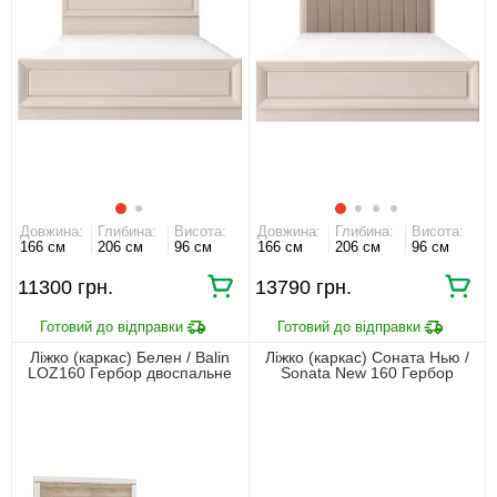
Довжина:
Глибина:
Висота:
Довжина:
Глибина:
Висота:
166 см
206 см
96 см
166 см
206 см
96 см
11300 грн.
13790 грн.
Ліжко (каркас) Белен / Balin
Ліжко (каркас) Соната Нью /
LOZ160 Гербор двоспальне
Sonata New 160 Гербор
Сосна каньйон/дуб
двоспальне Кашемір
корабельний