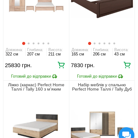
Довжина:
Глибина:
Висота:
Довжина:
Глибина:
Висота:
322 см
207 см
211 см
165 см
206 см
43 см
25830 грн.
7830 грн.
Ліжко (каркас) Perfect Home
Набір меблів у спальню
Таллі / Tally 160 з м'яким
Perfect Home Таллі / Tally Дуб
ізголів'ям двоспальне Дуб
артизан/антрацит
артизан/антрацит