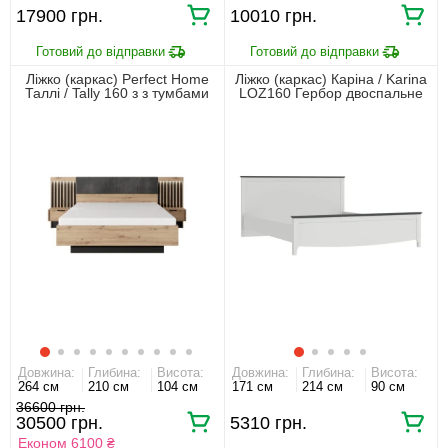
17900 грн.
10010 грн.
Ліжко (каркас) Perfect Home
Ліжко (каркас) Каріна / Karina
Таллі / Tally 160 з з тумбами
LOZ160 Гербор двоспальне
приліжковими і м'яким
Попелястий/антрацит
ізголів'ям двоспальне Дуб
артизан/антрацит
Довжина:
Глибина:
Висота:
Довжина:
Глибина:
Висота:
264 см
210 см
104 см
171 см
214 см
90 см
36600 грн.
30500 грн.
5310 грн.
Економ 6100 ₴