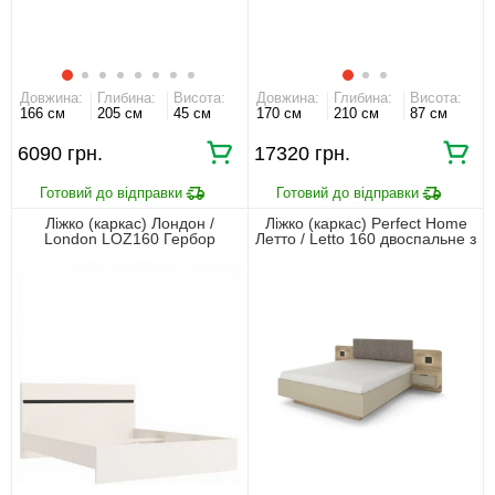
Довжина:
Глибина:
Висота:
Довжина:
Глибина:
Висота:
166 см
205 см
45 см
170 см
210 см
87 см
6090 грн.
17320 грн.
Ліжко (каркас) Лондон /
Ліжко (каркас) Perfect Home
London LOZ160 Гербор
Летто / Letto 160 двоспальне з
двоспальне Кашемір/антрацит
тумбами приліжковими та
підсвіткою Дуб терра темний/
сірий кам'яний