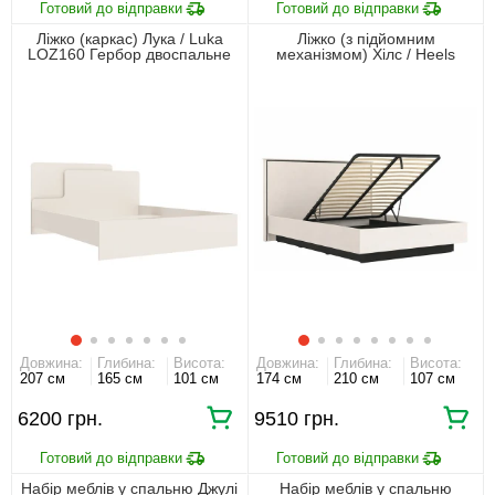
Ліжко (каркас) Лука / Luka
Ліжко (з підйомним
LOZ160 Гербор двоспальне
механізмом) Хілс / Heels
Кашемір
LOZ160 Гербор двоспальне
Кашемір/чорний
Довжина:
Глибина:
Висота:
Довжина:
Глибина:
Висота:
207 см
165 см
101 см
174 см
210 см
107 см
6200 грн.
9510 грн.
Набір меблів у спальню Джулі
Набір меблів у спальню