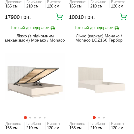
Довжина:
Глибина:
Висота:
Довжина:
Глибина:
Висота:
165 см
210 см
120 см
165 см
210 см
120 см
17900 грн.
10010 грн.
Ліжко (з підйомним
Ліжко (каркас) Монако /
механізмом) Монако / Monaco
Monaco LOZ160 Гербор
LOZ160 Гербор двоспальне
двоспальне Кашемір
Кашемір
Довжина:
Глибина:
Висота:
Довжина:
Глибина:
Висота:
165 см
210 см
120 см
165 см
210 см
120 см