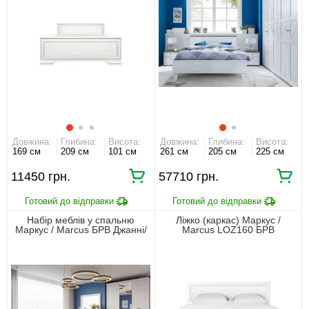
Довжина:
Глибина:
Висота:
Довжина:
Глибина:
Висота:
169 см
209 см
101 см
261 см
205 см
225 см
11450 грн.
57710 грн.
Набір меблів у спальню
Ліжко (каркас) Маркус /
Маркус / Marcus БРВ Джанні/
Marcus LOZ160 БРВ
дуб кам'яний
двоспальне Джанні/дуб
кам'яний