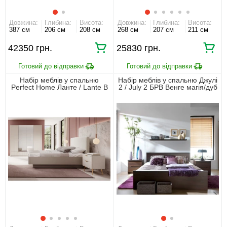
Довжина:
Глибина:
Висота:
Довжина:
Глибина:
Висота:
387 см
206 см
208 см
268 см
207 см
211 см
42350 грн.
25830 грн.
Набір меблів у спальню
Набір меблів у спальню Джулі
Perfect Home Ланте / Lante B
2 / July 2 БРВ Венге магія/дуб
Беж
конкордія