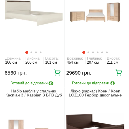
Довжина:
Глибина:
Висота:
Довжина:
Глибина:
Висота:
166 см
206 см
101 см
464 см
207 см
211 см
6560 грн.
29690 грн.
Набір меблів у спальню
Ліжко (каркас) Коен / Koen
Каспіан 3 / Kaspian 3 БРВ Дуб
LOZ160 Гербор двоспальне
сонома з ліжком, тумбами
Венге магія
приліжковими, шафою для
одягу