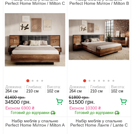
Perfect Home Мілтон / Milton C
Perfect Home Мілтон / Milton B
Каштан/антрацит
Каштан/антрацит
Довжина:
Глибина:
Висота:
Довжина:
Глибина:
Висота:
264 см
210 см
102 см
264 см
210 см
102 см
41400 грн.
61800 грн.
34500 грн.
51500 грн.
Економ 6900 ₴
Економ 10300 ₴
Набір меблів у спальню
Набір меблів у спальню
Perfect Home Мілтон / Milton A
Perfect Home Ланте / Lante С
Каштан/антрацит
Беж