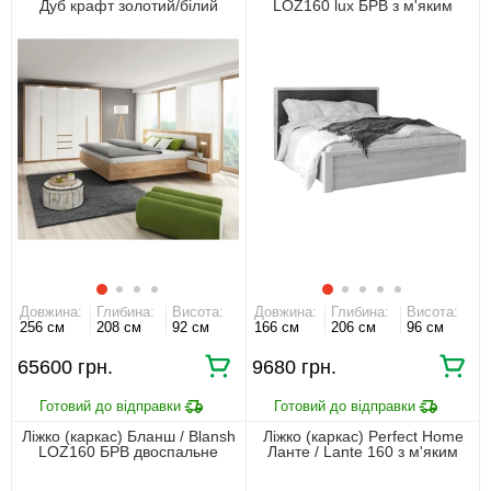
Дуб крафт золотий/білий
LOZ160 lux БРВ з м'яким
ізголів'ям двоспальне
Модрина сибіу
Довжина:
Глибина:
Висота:
Довжина:
Глибина:
Висота:
256 см
208 см
92 см
166 см
206 см
96 см
65600 грн.
9680 грн.
Ліжко (каркас) Бланш / Blansh
Ліжко (каркас) Perfect Home
LOZ160 БРВ двоспальне
Ланте / Lante 160 з м'яким
Модрина сибіу
ізголів'ям двоспальне Беж