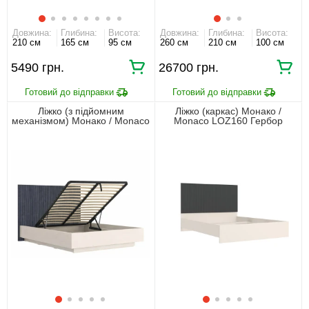
Довжина:
Глибина:
Висота:
Довжина:
Глибина:
Висота:
210 см
165 см
95 см
260 см
210 см
100 см
5490 грн.
26700 грн.
Ліжко (з підйомним
Ліжко (каркас) Монако /
механізмом) Монако / Monaco
Monaco LOZ160 Гербор
LOZ160 Гербор двоспальне
двоспальне Кашемір/
Кашемір/Елегантний сірий
Елегантний сірий софттач
софттач