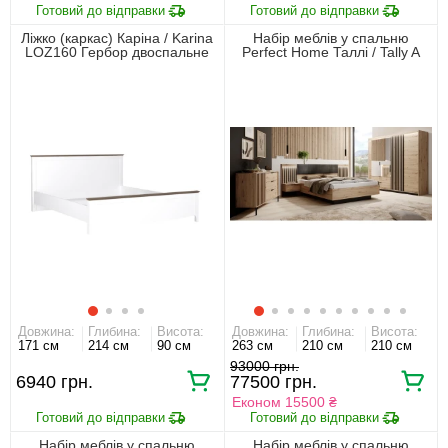
Ліжко (каркас) Каріна / Karina
Набір меблів у спальню
LOZ160 Гербор двоспальне
Perfect Home Таллі / Tally A
Німфеа альба/дуб сонома
Дуб артизан/антрацит
трюфель
Довжина:
Глибина:
Висота:
Довжина:
Глибина:
Висота:
171 см
214 см
90 см
263 см
210 см
210 см
93000 грн.
6940 грн.
77500 грн.
Економ 15500 ₴
Набір меблів у спальню
Набір меблів у спальню