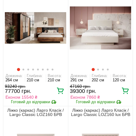
Довжина:
Глибина:
Висота:
Довжина:
Глибина:
Висота:
264 см
210 см
210 см
291 см
202 см
120 см
93240 грн.
47160 грн.
77700 грн.
39300 грн.
Економ 15540 ₴
Економ 7860 ₴
Ліжко (каркас) Ларго Класік /
Ліжко (каркас) Ларго Класік /
Largo Classic LOZ160 БРВ
Largo Classic LOZ160 lux БРВ
двоспальне Кашемір
двоспальне Кашемір