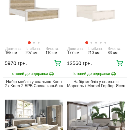
Довжина:
Глибина:
Висота:
Довжина:
Глибина:
Висота:
165 см
207 см
110 см
177 см
210 см
83 см
5970 грн.
12560 грн.
Набір меблів у спальню Коен
Набір меблів у спальню
2 / Koen 2 БРВ Сосна каньйон/
Марсель / Marsel Гербор Ясен
дуб корабельний
сніжний/дуб сонома трюфель