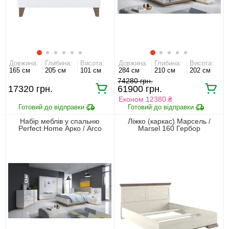
Довжина:
Глибина:
Висота:
Довжина:
Глибина:
Висота:
165 см
205 см
101 см
284 см
210 см
202 см
74280 грн.
17320 грн.
61900 грн.
Економ 12380 ₴
Набір меблів у спальню
Ліжко (каркас) Марсель /
Perfect Home Арко / Arco
Marsel 160 Гербор
Білий глянець/дуб грандсон
двоспальне