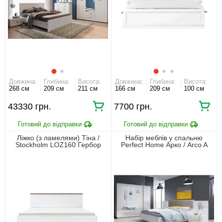
Довжина:
Глибина:
Висота:
Довжина:
Глибина:
Висота:
268 см
209 см
211 см
166 см
209 см
100 см
43330 грн.
7700 грн.
Ліжко (з ламелями) Тіна /
Набір меблів у спальню
Stockholm LOZ160 Гербор
Perfect Home Арко / Arco A
двоспальне Сосна канйон/дуб
Білий глянець/дуб грандсон
сонома трюфель