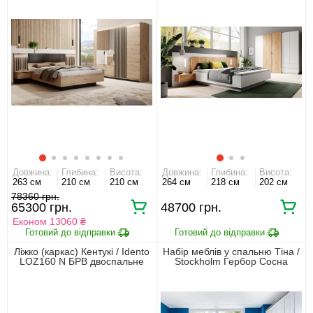
Довжина:
Глибина:
Висота:
Довжина:
Глибина:
Висота:
263 см
210 см
210 см
264 см
218 см
202 см
78360 грн.
65300 грн.
48700 грн.
Економ 13060 ₴
Ліжко (каркас) Кентукі / Idento
Набір меблів у спальню Тіна /
LOZ160 N БРВ двоспальне
Stockholm Гербор Сосна
Білий альпійський
канйон/дуб сонома трюфель