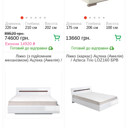
Довжина:
Глибина:
Висота:
Довжина:
Глибина:
Висота:
220 см
210 см
202 см
175 см
206 см
100 см
89520 грн.
74600 грн.
13660 грн.
Економ 14920 ₴
Ліжко (з підйомним
Ліжко (каркас) Ацтека (Амелія)
механізмом) Ацтека (Амелія) /
/ Azteca Trio LOZ160 БРВ
Azteca Trio LOZ160 БРВ
двоспальне Білий/білий
двоспальне Білий/білий
глянець
глянець