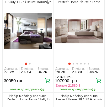
1 / July 1 БРВ Венге магія/дуб
Perfect Home Ланте / Lante
конкордія
Беж
Довжина:
Глибина:
Висота:
Довжина:
Глибина:
Висота:
270 см
206 см
207 см
291 см
202 см
208 см
129480 грн.
30050 грн.
107900 грн.
Економ 21580 ₴
Набір меблів у спальню
Набір меблів у спальню
Perfect Home Таллі / Tally B
Perfect Home 3Д / 3D A Білий/
Дуб артизан/антрацит
дуб крафт золотий