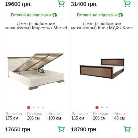
19600 грн.
31400 грн.
Ліжко (з підйомним
Ліжко (з підйомним
механізмом) Марсель / Marsel
механізмом) Коен МДФ / Koen
160 Гербор двоспальне
MDF LOZ160 Гербор
двоспальне Венге магія/
штрокс темний
Довжина:
Глибина:
Висота:
Довжина:
Глибина:
Висота:
175 см
206 см
100 см
165 см
206 см
43 см
17650 грн.
13790 грн.