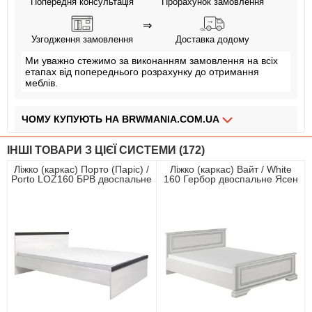
Попередня консультація
Прорахунок замовлення
⇒
Узгодження замовлення
Доставка додому
Ми уважно стежимо за виконанням замовлення на всіх
етапах від попереднього розрахунку до отримання
меблів.
ЧОМУ КУПУЮТЬ НА BRWMANIA.COM.UA
МЕБЛІ НА БУДЬ ЯКИЙ СМАК
ІНШІ ТОВАРИ З ЦІЄЇ СИСТЕМИ (172)
ДОСТАВКА ЗА 2 ДНІ
Ліжко (каркас) Порто (Паріс) /
Ліжко (каркас) Вайт / White
Porto LOZ160 БРВ двоспальне
160 Гербор двоспальне Ясен
СПЛАЧУЙ АВАНС, А РЕШТУ ПРИ ОТРИМАННІ
Джанні/сосна ларіко
сніжний/сосна срібна
ПЛАТИ ЧАСТИНАМИ БЕЗ КОМІСІЙ
ЗБІРКА МЕБЛІВ
99,9% ЗАДОВОЛЕНИХ КЛІЄНТІВ