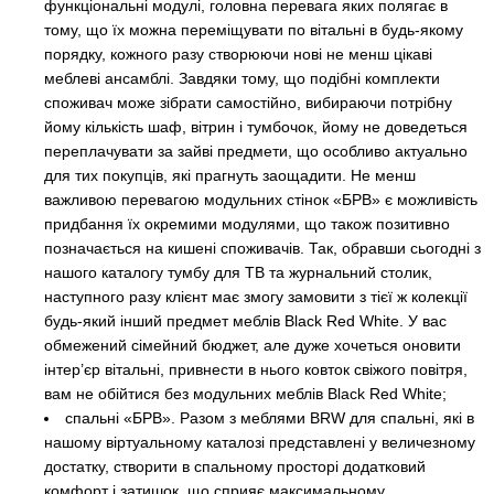
функціональні модулі, головна перевага яких полягає в
тому, що їх можна переміщувати по вітальні в будь-якому
порядку, кожного разу створюючи нові не менш цікаві
меблеві ансамблі. Завдяки тому, що подібні комплекти
споживач може зібрати самостійно, вибираючи потрібну
йому кількість шаф, вітрин і тумбочок, йому не доведеться
переплачувати за зайві предмети, що особливо актуально
для тих покупців, які прагнуть заощадити. Не менш
важливою перевагою модульних стінок «БРВ» є можливість
придбання їх окремими модулями, що також позитивно
позначається на кишені споживачів. Так, обравши сьогодні з
нашого каталогу тумбу для ТВ та журнальний столик,
наступного разу клієнт має змогу замовити з тієї ж колекції
будь-який інший предмет меблів Black Red White. У вас
обмежений сімейний бюджет, але дуже хочеться оновити
інтер’єр вітальні, привнести в нього ковток свіжого повітря,
вам не обійтися без модульних меблів Black Red White;
спальні «БРВ». Разом з меблями BRW для спальні, які в
нашому віртуальному каталозі представлені у величезному
достатку, створити в спальному просторі додатковий
комфорт і затишок, що сприяє максимальному