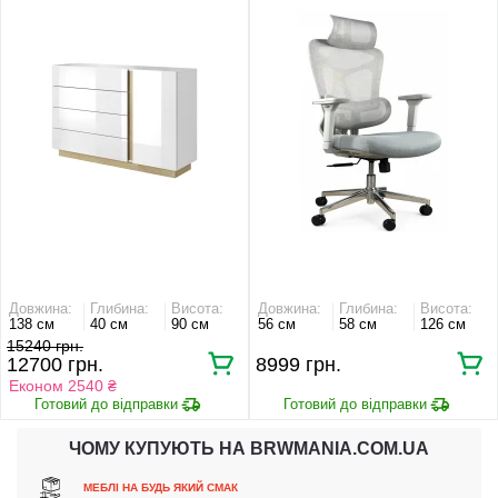
шухлядами Білий глянець/дуб
13AM-G Perfect Home Сірий
грандсон
Довжина:
Глибина:
Висота:
Довжина:
Глибина:
Висота:
138 см
40 см
90 см
56 см
58 см
126 см
15240 грн.
12700 грн.
8999 грн.
Економ 2540 ₴
ЧОМУ КУПУЮТЬ НА BRWMANIA.COM.UA
МЕБЛІ НА БУДЬ ЯКИЙ СМАК