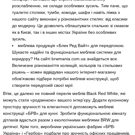
розслабленню, не складе особливих зусиль. Тим паче, що
туалетні столики, тумби, комоди, шафи і навіть ліжка з
нашого сайту виконані у різноманітних стилях: від класики
до модерну. Це дозволить облаштувати спальню зі смаком
як в Києві, так і в інших містах України без особливих
зусиль;
меблева продукція «Блек Ред Вайт» для передпокою.
Шукаєте надійні та функціональні меблеві системи для
коридору? На сайті brwmania.com.ua знайдеться все.
Величезне різноманіття колекцій, кольорів та стильових
рішень – кожен відвідувач нашого інтернет-магазину
обов’язково підбере потрібні меблеві конструкції, щоб
створити передпокій своєї мрії.
Втім, це далеко не повний перелік меблів Black Red White, які
можуть стати «родзинкою» вашого інтер’єру. Додати кухонному
простору зручності та елегантності допоможуть меблеві
конструкції «БРВ» для кухні. Зробити функціональною кімнату
дітлахів вдасться разом з екологічними меблями BRW для
дитячої. Крім того, виробники українських фабрик «БРВ-
Україна» і «Гербор» подбали про зручність офісних працівників,