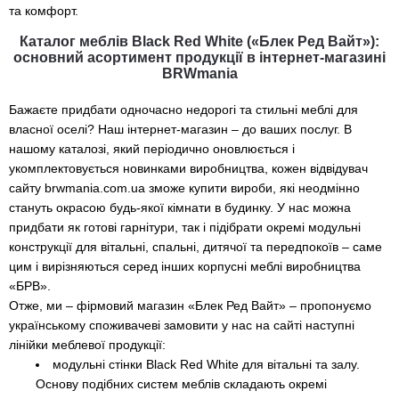
та комфорт.
Каталог меблів Black Red White («Блек Ред Вайт»):
основний асортимент продукції в інтернет-магазині
BRWmania
Бажаєте придбати одночасно недорогі та стильні меблі для
власної оселі? Наш інтернет-магазин – до ваших послуг. В
нашому каталозі, який періодично оновлюється і
укомплектовується новинками виробництва, кожен відвідувач
сайту brwmania.com.ua зможе купити вироби, які неодмінно
стануть окрасою будь-якої кімнати в будинку. У нас можна
придбати як готові гарнітури, так і підібрати окремі модульні
конструкції для вітальні, спальні, дитячої та передпокоїв – саме
цим і вирізняються серед інших корпусні меблі виробництва
«БРВ».
Отже, ми – фірмовий магазин «Блек Ред Вайт» – пропонуємо
українському споживачеві замовити у нас на сайті наступні
лінійки меблевої продукції:
модульні стінки Black Red White для вітальні та залу.
Основу подібних систем меблів складають окремі