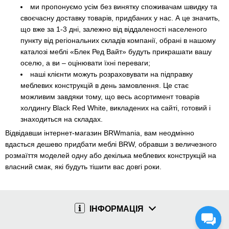
ми пропонуємо усім без винятку споживачам швидку та
своєчасну доставку товарів, придбаних у нас. А це значить,
що вже за 1-3 дні, залежно від віддаленості населеного
пункту від регіональних складів компанії, обрані в нашому
каталозі меблі «Блек Ред Вайт» будуть прикрашати вашу
оселю, а ви – оцінювати їхні переваги;
наші клієнти можуть розраховувати на підправку
меблевих конструкцій в день замовлення. Це стає
можливим завдяки тому, що весь асортимент товарів
холдингу Black Red White, викладених на сайті, готовий і
знаходиться на складах.
Відвідавши інтернет-магазин BRWmania, вам неодмінно
вдасться дешево придбати меблі BRW, обравши з величезного
розмаїття моделей одну або декілька меблевих конструкцій на
власний смак, які будуть тішити вас довгі роки.
ІНФОРМАЦІЯ