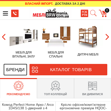
ВЛАСНИЙ ІМПОРТ.
ДОСТАВКА ЗА 2 ДНІ
0
МЕБЛІ ДЛЯ
МЕБЛІ ДЛЯ
ва
ДИТЯЧІ МЕБЛІ
ВІТАЛЬНІ, ЗАЛУ
СПАЛЬНІ
РЕКОМЕНДУЄМО
ТОП КОЛЛЕКЦІЙ
ВИ ДИВИЛИСЯ
Комод Perfect Home Арко / Arco
Крісло офісне/комп'ютерне
1D4S/138 1-дверний з 4
ергономічне преміум HQOC-