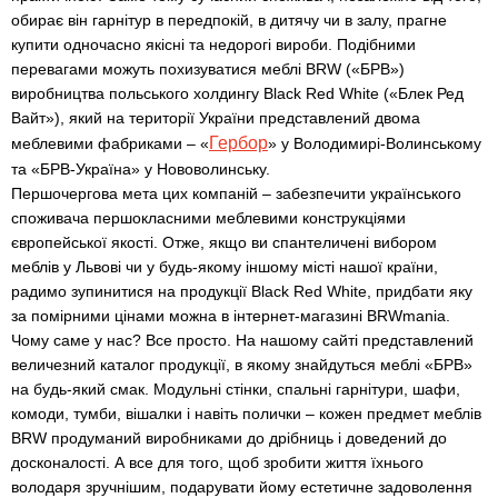
обирає він гарнітур в передпокій, в дитячу чи в залу, прагне
купити одночасно якісні та недорогі вироби. Подібними
перевагами можуть похизуватися меблі BRW («БРВ»)
виробництва польського холдингу Black Red White («Блек Ред
Вайт»), який на території України представлений двома
Гербор
меблевими фабриками – «
» у Володимирі-Волинському
та «БРВ-Україна» у Нововолинську.
Першочергова мета цих компаній – забезпечити українського
споживача першокласними меблевими конструкціями
європейської якості. Отже, якщо ви спантеличені вибором
меблів у Львові чи у будь-якому іншому місті нашої країни,
радимо зупинитися на продукції Black Red White, придбати яку
за помірними цінами можна в інтернет-магазині BRWmania.
Чому саме у нас? Все просто. На нашому сайті представлений
величезний каталог продукції, в якому знайдуться меблі «БРВ»
на будь-який смак. Модульні стінки, спальні гарнітури, шафи,
комоди, тумби, вішалки і навіть полички – кожен предмет меблів
BRW продуманий виробниками до дрібниць і доведений до
досконалості. А все для того, щоб зробити життя їхнього
володаря зручнішим, подарувати йому естетичне задоволення