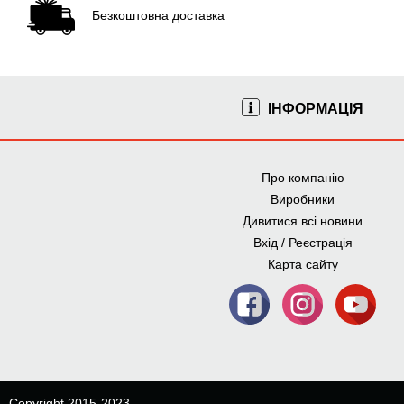
Безкоштовна доставка
Чернівці
Рівне
Кропивницький
Івано-Франківськ
ІНФОРМАЦІЯ
Тернопіль
Луцьк
Про компанію
Ужгород
Виробники
Дивитися всі новини
Вхід / Реєстрація
Карта сайту
Copyright 2015-2023