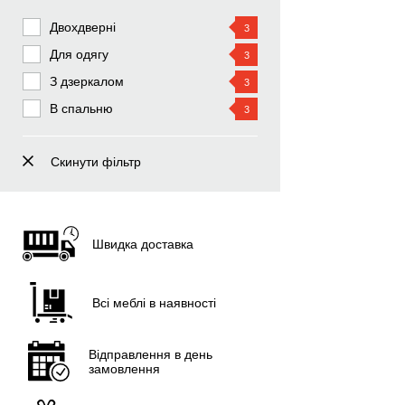
Харків
Двохдверні
3
Одеса
Для одягу
3
Дніпро
З дзеркалом
3
Запоріжжя
В спальню
3
Львів
Кривий Ріг
Скинути фільтр
Миколаїв
Вінниця
Херсон
Швидка доставка
Полтава
Чернігів
Всі меблі в наявності
Черкаси
Житомир
Відправлення в день
замовлення
Суми
Хмельницький