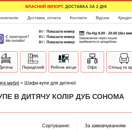
ВЛАСНИЙ ІМПОРТ.
ДОСТАВКА ЗА 2 ДНІ
 компанію
Доставка, оплата
Контакти
Відгуки
Кредит
0
6
7
Показати номер
Пн-Нд 9.00 - 20.00 (без ви
Є запитання?
0
5
0
Показати номер
Замовлення через кошик
Ми онлайн!
приймаються цілодобово
0
6
3
Показати номер
Дитяча
Передпокій
Робоче місце
Офіс
Стільці та к
ячі меблі
>
Шафи-купе для дитячої
ПЕ В ДИТЯЧУ КОЛІР ДУБ СОНОМА
Сортування: