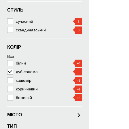
СТИЛЬ
сучасний
3
скандинавський
3
КОЛІР
Все
білий
+4
дуб сонома
кашемір
+1
коричневий
+1
бежевий
+8
МІСТО
ТИП
Київ