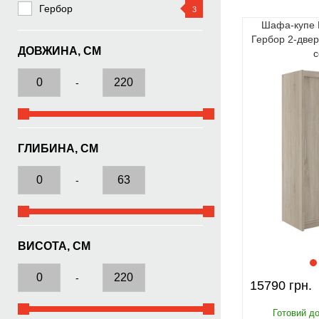
Гербор
3
Шафа-купе М
Гербор 2-двер
ДОВЖИНА, СМ
с
-
ГЛИБИНА, СМ
-
ВИСОТА, СМ
-
15790