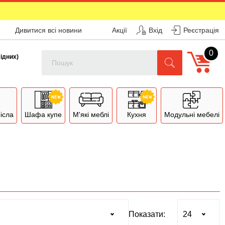
Дивитися всі новини
Акції
Вхід
Реєстрація
0
Поиск
хідних)
рісла
Шафа купе
М'які меблі
Кухня
Модульні мебелі
Показати: