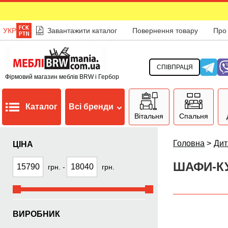
УКР
Завантажити каталог
Повернення товару
Про
СПІВПРАЦЯ
Фірмовий магазин меблів BRW і Гербор
Каталог
Всі бренди
Вітальня
Спальня
Головна
>
Дит
ЦІНА
ШАФИ-КУ
грн.
-
грн.
ВИРОБНИК