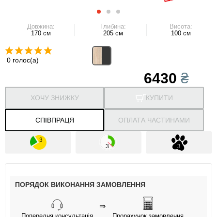
Довжина:
Глибина:
Висота:
170 см
205 см
100 см
0 голос(а)
6430
₴
ХОЧУ ЗНИЖКУ
КУПИТИ
СПІВПРАЦЯ
ОПЛАТА ЧАСТИНАМИ
ПОРЯДОК ВИКОНАННЯ ЗАМОВЛЕННЯ
⇒
Попередня консультація
Прорахунок замовлення