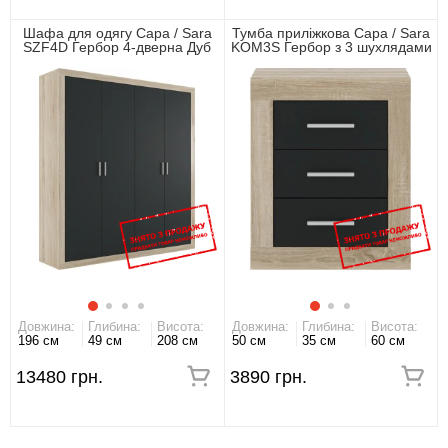
Шафа для одягу Сара / Sara
Тумба приліжкова Сара / Sara
SZF4D Гербор 4-дверна Дуб
KOM3S Гербор з 3 шухлядами
сонома/антрацит
Дуб сонома/антрацит
Довжина:
Глибина:
Висота:
Довжина:
Глибина:
Висота:
196 см
49 см
208 см
50 см
35 см
60 см
13480 грн.
3890 грн.