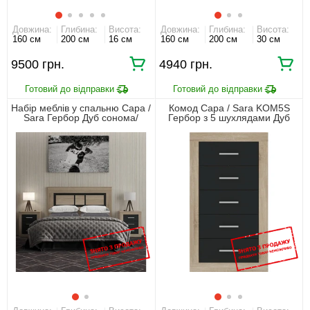
Довжина:
Глибина:
Висота:
Довжина:
Глибина:
Висота:
160 см
200 см
16 см
160 см
200 см
30 см
9500 грн.
4940 грн.
Набір меблів у спальню Сара /
Комод Сара / Sara KOM5S
Sara Гербор Дуб сонома/
Гербор з 5 шухлядами Дуб
антрацит
сонома/антрацит