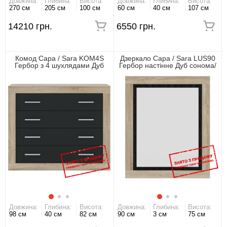
Довжина:
Глибина:
Висота:
Довжина:
Глибина:
Висота:
270 см
205 см
100 см
60 см
40 см
107 см
14210 грн.
6550 грн.
Комод Сара / Sara KOM4S
Дзеркало Сара / Sara LUS90
Гербор з 4 шухлядами Дуб
Гербор настінне Дуб сонома/
сонома/антрацит
антрацит
Довжина:
Глибина:
Висота:
Довжина:
Глибина:
Висота:
98 см
40 см
82 см
90 см
3 см
75 см