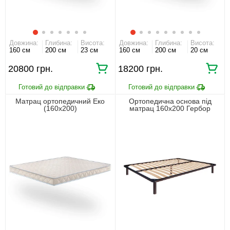
Довжина:
Глибина:
Висота:
Довжина:
Глибина:
Висота:
160 см
200 см
23 см
160 см
200 см
20 см
20800 грн.
18200 грн.
Матрац ортопедичний Еко
Ортопедична основа під
(160х200)
матрац 160х200 Гербор