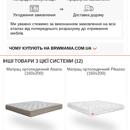
⇒
Узгодження замовлення
Доставка додому
Ми уважно стежимо за виконанням замовлення на всіх
етапах від попереднього розрахунку до отримання
меблів.
ЧОМУ КУПУЮТЬ НА BRWMANIA.COM.UA
МЕБЛІ НА БУДЬ ЯКИЙ СМАК
ІНШІ ТОВАРИ З ЦІЄЇ СИСТЕМИ (12)
ДОСТАВКА ЗА 2 ДНІ
Матрац ортопедичний Asana
Матрац ортопедичний Pikasso
(160х200)
(160х200)
СПЛАЧУЙ АВАНС, А РЕШТУ ПРИ ОТРИМАННІ
ПЛАТИ ЧАСТИНАМИ БЕЗ КОМІСІЙ
ЗБІРКА МЕБЛІВ
99,9% ЗАДОВОЛЕНИХ КЛІЄНТІВ