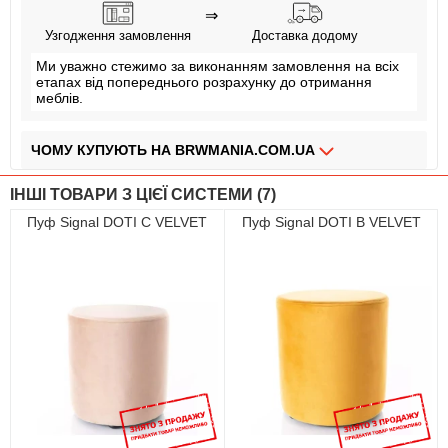
⇒
Узгодження замовлення
Доставка додому
Ми уважно стежимо за виконанням замовлення на всіх
етапах від попереднього розрахунку до отримання
меблів.
ЧОМУ КУПУЮТЬ НА BRWMANIA.COM.UA
МЕБЛІ НА БУДЬ ЯКИЙ СМАК
ІНШІ ТОВАРИ З ЦІЄЇ СИСТЕМИ (7)
ДОСТАВКА ЗА 2 ДНІ
Пуф Signal DOTI C VELVET
Пуф Signal DOTI B VELVET
СПЛАЧУЙ АВАНС, А РЕШТУ ПРИ ОТРИМАННІ
ПЛАТИ ЧАСТИНАМИ БЕЗ КОМІСІЙ
ЗБІРКА МЕБЛІВ
99,9% ЗАДОВОЛЕНИХ КЛІЄНТІВ