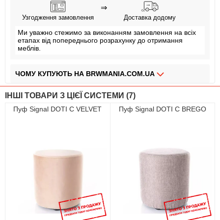
⇒
Узгодження замовлення
Доставка додому
Ми уважно стежимо за виконанням замовлення на всіх
етапах від попереднього розрахунку до отримання
меблів.
ЧОМУ КУПУЮТЬ НА BRWMANIA.COM.UA
МЕБЛІ НА БУДЬ ЯКИЙ СМАК
ІНШІ ТОВАРИ З ЦІЄЇ СИСТЕМИ (7)
ДОСТАВКА ЗА 2 ДНІ
Пуф Signal DOTI C VELVET
Пуф Signal DOTI C BREGO
СПЛАЧУЙ АВАНС, А РЕШТУ ПРИ ОТРИМАННІ
ПЛАТИ ЧАСТИНАМИ БЕЗ КОМІСІЙ
ЗБІРКА МЕБЛІВ
99,9% ЗАДОВОЛЕНИХ КЛІЄНТІВ