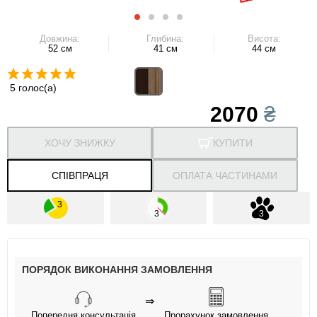
Довжина:
Глибина:
Висота:
52 см
41 см
44 см
5 голос(а)
2070
₴
ХОЧУ ЗНИЖКУ
КУПИТИ
СПІВПРАЦЯ
ОПЛАТА ЧАСТИНАМИ
ПОРЯДОК ВИКОНАННЯ ЗАМОВЛЕННЯ
⇒
Попередня консультація
Прорахунок замовлення