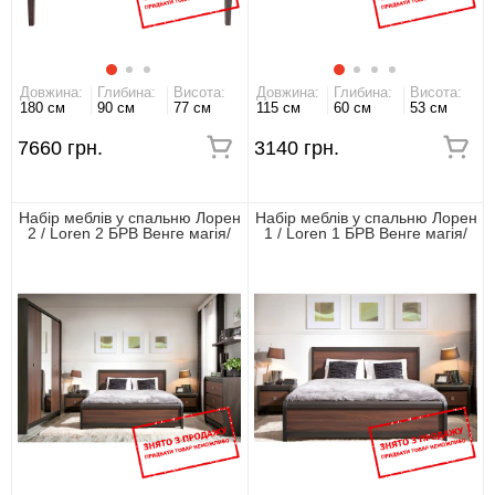
Довжина:
Глибина:
Висота:
Довжина:
Глибина:
Висота:
180 см
90 см
77 см
115 см
60 см
53 см
7660 грн.
3140 грн.
Набір меблів у спальню Лорен
Набір меблів у спальню Лорен
2 / Loren 2 БРВ Венге магія/
1 / Loren 1 БРВ Венге магія/
монтеверде
монтеверде