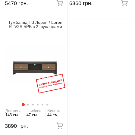
5470 грн.
6360 грн.
Тумба під ТВ Лорен / Loren
RTV2S БРВ з 2 шухлядами
Венге магія/монтеверде
Довжина:
Глибина:
Висота:
143 см
47 см
44 см
3890 грн.