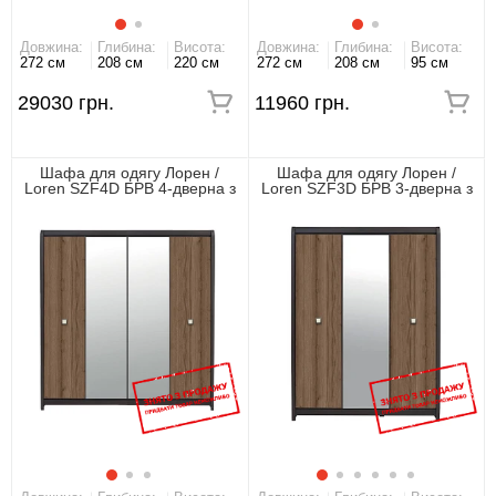
Довжина:
Глибина:
Висота:
Довжина:
Глибина:
Висота:
272 см
208 см
220 см
272 см
208 см
95 см
29030 грн.
11960 грн.
Шафа для одягу Лорен /
Шафа для одягу Лорен /
Loren SZF4D БРВ 4-дверна з
Loren SZF3D БРВ 3-дверна з
дзеркалом Венге магія/
дзеркалом Венге магія/
монтеверде
монтеверде