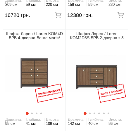
Довжина:
Глибина:
Висота:
Довжина:
Глибина:
Висота:
209 см
59 см
220 см
158 см
59 см
220 см
16720 грн.
12380 грн.
Шафка Лорен / Loren KOM4D
Шафка Лорен / Loren
БРВ 4-дверна Венге магія/
KOM2D3S БРВ 2-дверна з 3
монтеверде
шухлядами Венге магія/
монтеверде
Довжина:
Глибина:
Висота:
Довжина:
Глибина:
Висота:
98 см
41 см
109 см
142 см
40 см
86 см