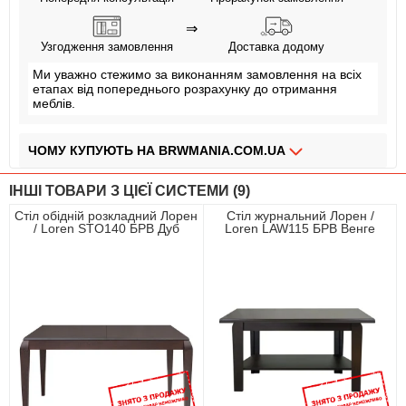
⇒
Узгодження замовлення
Доставка додому
Ми уважно стежимо за виконанням замовлення на всіх
етапах від попереднього розрахунку до отримання
меблів.
ЧОМУ КУПУЮТЬ НА BRWMANIA.COM.UA
МЕБЛІ НА БУДЬ ЯКИЙ СМАК
ІНШІ ТОВАРИ З ЦІЄЇ СИСТЕМИ (9)
ДОСТАВКА ЗА 2 ДНІ
Стіл обідній розкладний Лорен
Стіл журнальний Лорен /
/ Loren STO140 БРВ Дуб
Loren LAW115 БРВ Венге
СПЛАЧУЙ АВАНС, А РЕШТУ ПРИ ОТРИМАННІ
мілано темний
магія
ПЛАТИ ЧАСТИНАМИ БЕЗ КОМІСІЙ
ЗБІРКА МЕБЛІВ
99,9% ЗАДОВОЛЕНИХ КЛІЄНТІВ