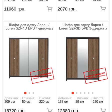
11960 грн.
2070 грн.
Шафа для одягу Лорен /
Шафа для одягу Лорен /
Loren SZF4D БРВ 4-дверна з
Loren SZF3D БРВ 3-дверна з
дзеркалом Венге магія/
дзеркалом Венге магія/
монтеверде
монтеверде
Довжина:
Глибина:
Висота:
Довжина:
Глибина:
Висота:
209 см
59 см
220 см
158 см
59 см
220 см
16720 грн.
12380 грн.