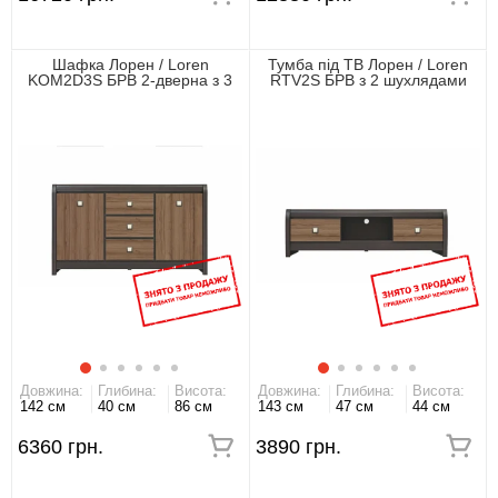
Шафка Лорен / Loren
Тумба під ТВ Лорен / Loren
KOM2D3S БРВ 2-дверна з 3
RTV2S БРВ з 2 шухлядами
шухлядами Венге магія/
Венге магія/монтеверде
монтеверде
Довжина:
Глибина:
Висота:
Довжина:
Глибина:
Висота:
142 см
40 см
86 см
143 см
47 см
44 см
6360 грн.
3890 грн.