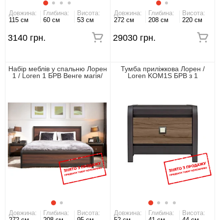
Довжина:
Глибина:
Висота:
Довжина:
Глибина:
Висота:
115 см
60 см
53 см
272 см
208 см
220 см
3140 грн.
29030 грн.
Набір меблів у спальню Лорен
Тумба приліжкова Лорен /
1 / Loren 1 БРВ Венге магія/
Loren KOM1S БРВ з 1
монтеверде
шухлядою Венге магія/
монтеверде
Довжина:
Глибина:
Висота:
Довжина:
Глибина:
Висота:
272 см
208 см
95 см
52 см
41 см
44 см