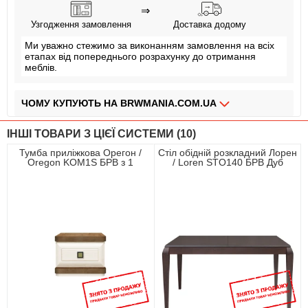
⇒
Узгодження замовлення
Доставка додому
Ми уважно стежимо за виконанням замовлення на всіх
етапах від попереднього розрахунку до отримання
меблів.
ЧОМУ КУПУЮТЬ НА BRWMANIA.COM.UA
МЕБЛІ НА БУДЬ ЯКИЙ СМАК
ІНШІ ТОВАРИ З ЦІЄЇ СИСТЕМИ (10)
ДОСТАВКА ЗА 2 ДНІ
Тумба приліжкова Орегон /
Стіл обідній розкладний Лорен
Oregon KOM1S БРВ з 1
/ Loren STO140 БРВ Дуб
СПЛАЧУЙ АВАНС, А РЕШТУ ПРИ ОТРИМАННІ
шухлядою Сосна арізонська/
мілано темний
дуб больцано
ПЛАТИ ЧАСТИНАМИ БЕЗ КОМІСІЙ
ЗБІРКА МЕБЛІВ
99,9% ЗАДОВОЛЕНИХ КЛІЄНТІВ