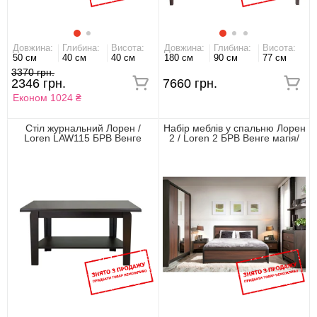
Довжина:
Глибина:
Висота:
Довжина:
Глибина:
Висота:
50 см
40 см
40 см
180 см
90 см
77 см
3370 грн.
2346 грн.
7660 грн.
Економ 1024 ₴
Стіл журнальний Лорен /
Набір меблів у спальню Лорен
Loren LAW115 БРВ Венге
2 / Loren 2 БРВ Венге магія/
магія
монтеверде