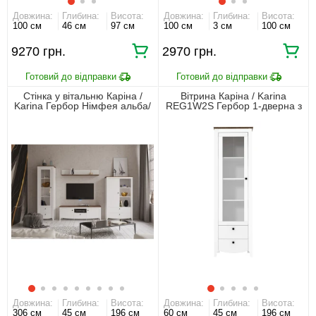
Довжина:
Глибина:
Висота:
Довжина:
Глибина:
Висота:
100 см
46 см
97 см
100 см
3 см
100 см
9270 грн.
2970 грн.
Стінка у вітальню Каріна /
Вітрина Каріна / Karina
Karina Гербор Німфея альба/
REG1W2S Гербор 1-дверна з
дуб сонома трюфель
2 шухлядами Німфея альба/
дуб сонома трюфель
Довжина:
Глибина:
Висота:
Довжина:
Глибина:
Висота:
306 см
45 см
196 см
60 см
45 см
196 см