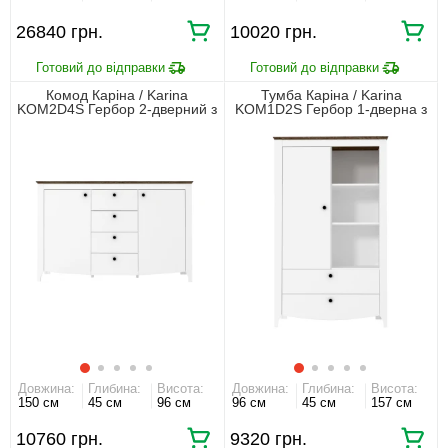
26840 грн.
10020 грн.
Комод Каріна / Karina
Тумба Каріна / Karina
KOM2D4S Гербор 2-дверний з
KOM1D2S Гербор 1-дверна з
4 шухлядами Німфея альба/
2 шухлядами Німфея альба/
дуб сонома трюфель
дуб сонома трюфель
Довжина:
Глибина:
Висота:
Довжина:
Глибина:
Висота:
150 см
45 см
96 см
96 см
45 см
157 см
10760 грн.
9320 грн.