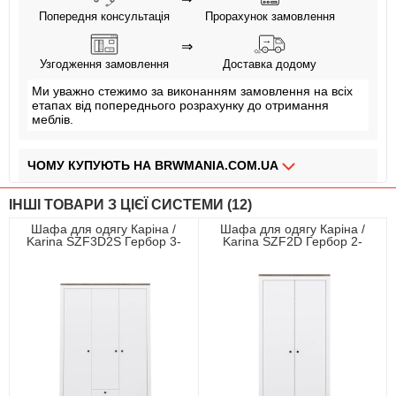
Попередня консультація
Прорахунок замовлення
⇒
Узгодження замовлення
Доставка додому
Ми уважно стежимо за виконанням замовлення на всіх
етапах від попереднього розрахунку до отримання
меблів.
ЧОМУ КУПУЮТЬ НА BRWMANIA.COM.UA
МЕБЛІ НА БУДЬ ЯКИЙ СМАК
ІНШІ ТОВАРИ З ЦІЄЇ СИСТЕМИ (12)
ДОСТАВКА ЗА 2 ДНІ
Шафа для одягу Каріна /
Шафа для одягу Каріна /
Karina SZF3D2S Гербор 3-
Karina SZF2D Гербор 2-
СПЛАЧУЙ АВАНС, А РЕШТУ ПРИ ОТРИМАННІ
дверна Німфеа альба/дуб
дверна Німфеа альба/дуб
сонома трюфель
сонома трюфель
ПЛАТИ ЧАСТИНАМИ БЕЗ КОМІСІЙ
ЗБІРКА МЕБЛІВ
99,9% ЗАДОВОЛЕНИХ КЛІЄНТІВ