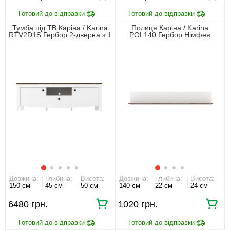
Тумба під ТВ Каріна / Karina
Полиця Каріна / Karina
RTV2D1S Гербор 2-дверна з 1
POL140 Гербор Німфея
шухлядою Німфея альба/дуб
альба/дуб сонома трюфель
сонома трюфель
Довжина:
Глибина:
Висота:
Довжина:
Глибина:
Висота:
150 см
45 см
50 см
140 см
22 см
24 см
6480 грн.
1020 грн.