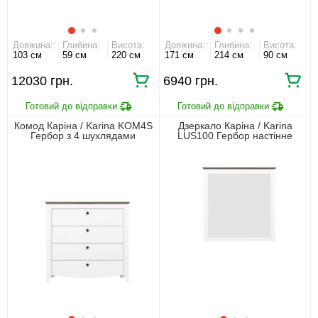
Довжина:
Глибина:
Висота:
Довжина:
Глибина:
Висота:
103 см
59 см
220 см
171 см
214 см
90 см
12030 грн.
6940 грн.
Комод Каріна / Karina KOM4S
Дзеркало Каріна / Karina
Гербор з 4 шухлядами
LUS100 Гербор настінне
Німфея альба/дуб сонома
Німфея альба/дуб сонома
трюфель
трюфель