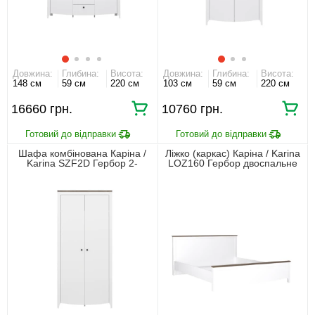
Довжина:
Глибина:
Висота:
Довжина:
Глибина:
Висота:
148 см
59 см
220 см
103 см
59 см
220 см
16660 грн.
10760 грн.
Шафа комбінована Каріна /
Ліжко (каркас) Каріна / Karina
Karina SZF2D Гербор 2-
LOZ160 Гербор двоспальне
дверна Німфеа альба/дуб
Німфеа альба/дуб сонома
сонома трюфель
трюфель