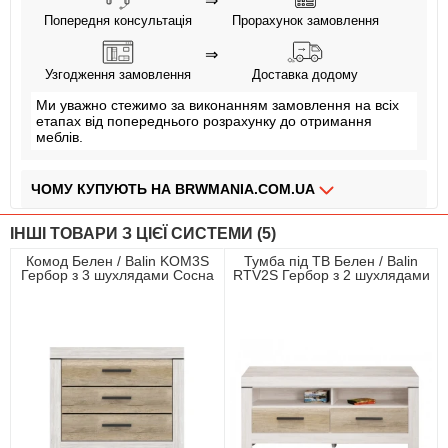
⇒
Попередня консультація
Прорахунок замовлення
⇒
Узгодження замовлення
Доставка додому
Ми уважно стежимо за виконанням замовлення на всіх
етапах від попереднього розрахунку до отримання
меблів.
ЧОМУ КУПУЮТЬ НА BRWMANIA.COM.UA
МЕБЛІ НА БУДЬ ЯКИЙ СМАК
ІНШІ ТОВАРИ З ЦІЄЇ СИСТЕМИ (5)
ДОСТАВКА ЗА 2 ДНІ
Комод Белен / Balin KOM3S
Тумба під ТВ Белен / Balin
Гербор з 3 шухлядами Сосна
RTV2S Гербор з 2 шухлядами
СПЛАЧУЙ АВАНС, А РЕШТУ ПРИ ОТРИМАННІ
каньйон/дуб корабельний
Сосна каньйон/дуб
корабельний
ПЛАТИ ЧАСТИНАМИ БЕЗ КОМІСІЙ
ЗБІРКА МЕБЛІВ
99,9% ЗАДОВОЛЕНИХ КЛІЄНТІВ