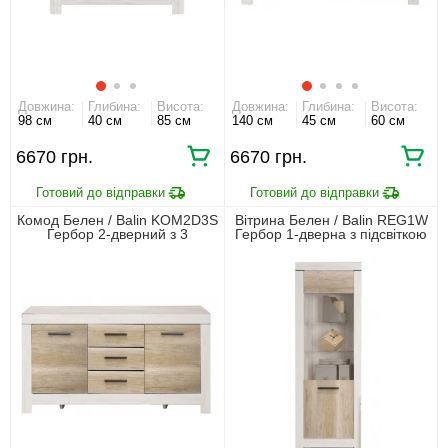
Довжина:
Глибина:
Висота:
Довжина:
Глибина:
Висота:
98 см
40 см
85 см
140 см
45 см
60 см
6670 грн.
6670 грн.
Комод Белен / Balin KOM2D3S
Вітрина Белен / Balin REG1W
Гербор 2-дверний з 3
Гербор 1-дверна з підсвіткою
шухлядами Сосна каньйон/
Сосна каньйон/дуб
дуб корабельний
корабельний