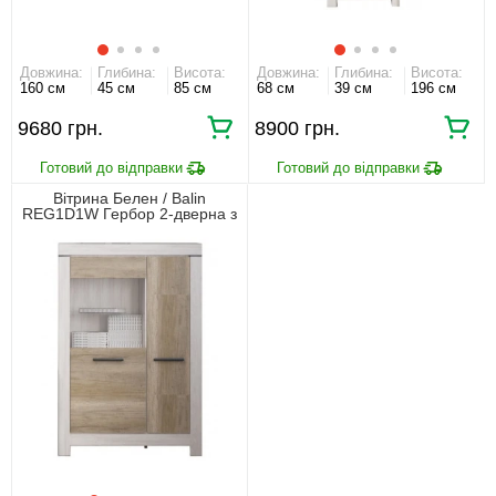
Довжина:
Глибина:
Висота:
Довжина:
Глибина:
Висота:
160 см
45 см
85 см
68 см
39 см
196 см
9680 грн.
8900 грн.
Вітрина Белен / Balin
REG1D1W Гербор 2-дверна з
підсвіткою Сосна каньйон/дуб
корабельний