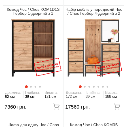
Комод Чос / Chos KOM1D1S
Набір меблів у передпокій Чос
Гербор 1-дверний з 1
/ Chos Гербор 4-дверний з 2
шухлядою Дуб тахо/чорний
шухлядами Дуб тахо/чорний
Довжина:
Глибина:
Висота:
Довжина:
Глибина:
Висота:
92 см
39 см
121 см
172 см
39 см
188 см
7360 грн.
17560 грн.
Шафа для одягу Чос / Chos
Комод Чос / Chos KOM3S