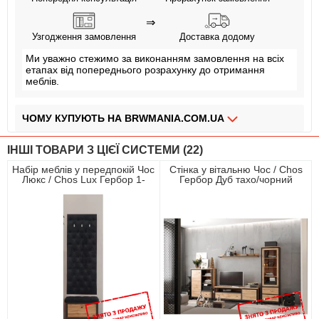
⇒
Узгодження замовлення
Доставка додому
Ми уважно стежимо за виконанням замовлення на всіх
етапах від попереднього розрахунку до отримання
меблів.
ЧОМУ КУПУЮТЬ НА BRWMANIA.COM.UA
МЕБЛІ НА БУДЬ ЯКИЙ СМАК
ІНШІ ТОВАРИ З ЦІЄЇ СИСТЕМИ (22)
ДОСТАВКА ЗА 2 ДНІ
Набір меблів у передпокій Чос
Стінка у вітальню Чос / Chos
Люкс / Chos Lux Гербор 1-
Гербор Дуб тахо/чорний
СПЛАЧУЙ АВАНС, А РЕШТУ ПРИ ОТРИМАННІ
дверний Дуб тахо/чорний
ПЛАТИ ЧАСТИНАМИ БЕЗ КОМІСІЙ
ЗБІРКА МЕБЛІВ
99,9% ЗАДОВОЛЕНИХ КЛІЄНТІВ