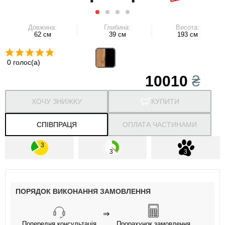
Довжина:
Глибина:
Висота:
62 см
39 см
193 см
0 голос(а)
10010
₴
ХОЧУ ЗНИЖКУ
КУПИТИ
СПІВПРАЦЯ
ОПЛАТА ЧАСТИНАМИ
ПОРЯДОК ВИКОНАННЯ ЗАМОВЛЕННЯ
⇒
Попередня консультація
Прорахунок замовлення