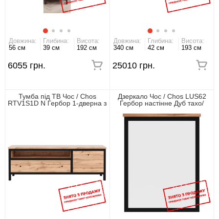
Довжина:
Глибина:
Висота:
Довжина:
Глибина:
Висота:
56 см
39 см
192 см
340 см
42 см
193 см
6055 грн.
25010 грн.
Тумба під ТВ Чос / Chos
Дзеркало Чос / Chos LUS62
RTV1S1D N Гербор 1-дверна з
Гербор настінне Дуб тахо/
1 шухлядою Дуб тахо/чорний
чорний