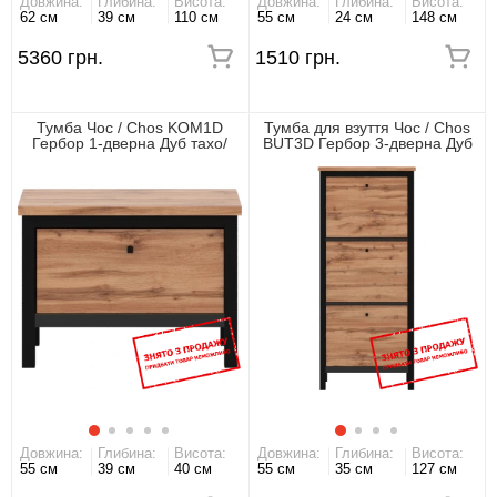
Довжина:
Глибина:
Висота:
Довжина:
Глибина:
Висота:
62 см
39 см
110 см
55 см
24 см
148 см
5360 грн.
1510 грн.
Тумба Чос / Chos KOM1D
Тумба для взуття Чос / Chos
Гербор 1-дверна Дуб тахо/
BUT3D Гербор 3-дверна Дуб
чорний
тахо/чорний
Довжина:
Глибина:
Висота:
Довжина:
Глибина:
Висота:
55 см
39 см
40 см
55 см
35 см
127 см