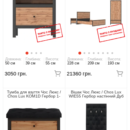
Довжина:
Глибина:
Висота:
Довжина:
Глибина:
Висота:
50 см
39 см
55 см
228 см
209 см
193 см
3050 грн.
21360 грн.
Тумба для взуття Чос Люкс /
Вішак Чос Люкс / Chos Lux
Chos Lux KOM1D Гербор 1-
WIE55 Гербор настінний Дуб
дверна Дуб тахо/чорний
тахо/чорний