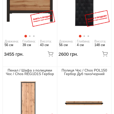
Довжина:
Глибина:
Висота:
Довжина:
Глибина:
Висота:
56 см
39 см
43 см
56 см
4 см
148 см
3455 грн.
2600 грн.
Пенал / Шафа з полицями
Полиця Чос / Chos POL150
Чос / Chos REG1D1S Гербор
Гербор Дуб тахо/чорний
1-дверний з 1 шухлядою Дуб
тахо/чорний