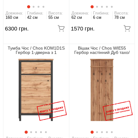
Довжина:
Глибина:
Висота:
Довжина:
Глибина:
Висота:
160 см
42 см
55 см
62 см
6 см
78 см
6300 грн.
1570 грн.
Тумба Чос / Chos KOM1D1S
Вішак Чос / Chos WIE55
Гербор 1-дверна з 1
Гербор настінний Дуб тахо/
шухлядою Дуб тахо/чорний
чорний