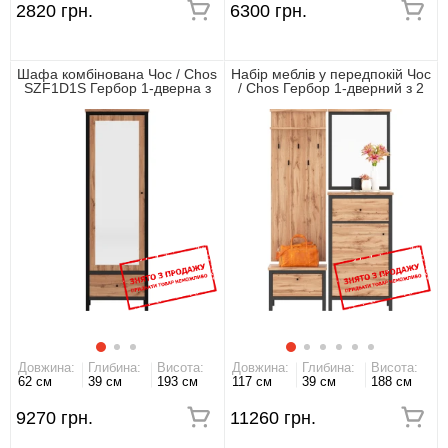
2820 грн.
6300 грн.
Шафа комбінована Чос / Chos
Набір меблів у передпокій Чос
SZF1D1S Гербор 1-дверна з
/ Chos Гербор 1-дверний з 2
дзеркалом Дуб тахо/чорний
шухлядами Дуб тахо/чорний
Довжина:
Глибина:
Висота:
Довжина:
Глибина:
Висота:
62 см
39 см
193 см
117 см
39 см
188 см
9270 грн.
11260 грн.