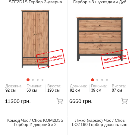
SZF2D1S Гербор 2-дверна
Гербор з 3 шухлядами Дуб
Дуб тахо/чорний
тахо/чорний
Довжина:
Глибина:
Висота:
Довжина:
Глибина:
Висота:
92 см
58 см
193 см
92 см
39 см
87 см
11300 грн.
6660 грн.
Комод Чос / Chos KOM2D3S
Ліжко (каркас) Чос / Chos
Гербор 2-дверний з 3
LOZ160 Гербор двоспальне
шухлядами Дуб тахо/чорний
Дуб тахо/чорний