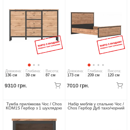
Довжина:
Глибина:
Висота:
Довжина:
Глибина:
Висота:
136 см
39 см
87 см
173 см
209 см
120 см
9310 грн.
7010 грн.
Тумба приліжкова Чос / Chos
Набір меблів у спальню Чос /
KOM1S Гербор з 1 шухлядою
Chos Гербор Дуб тахо/чорний
Дуб тахо/чорний