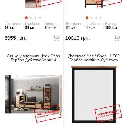
Довжина:
Глибина:
Висота:
Довжина:
Глибина:
Висота:
56 см
39 см
192 см
62 см
39 см
193 см
6055 грн.
10010 грн.
Стінка у вітальню Чос / Chos
Дзеркало Чос / Chos LUS62
Гербор Дуб тахо/чорний
Гербор настінне Дуб тахо/
чорний