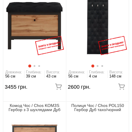
Довжина:
Глибина:
Висота:
Довжина:
Глибина:
Висота:
56 см
39 см
43 см
56 см
4 см
148 см
3455 грн.
2600 грн.
Комод Чос / Chos KOM3S
Полиця Чос / Chos POL150
Гербор з 3 шухлядами Дуб
Гербор Дуб тахо/чорний
тахо/чорний