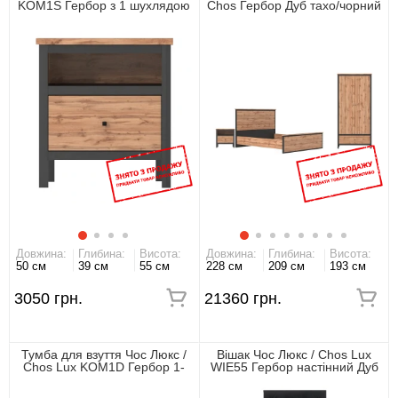
KOM1S Гербор з 1 шухлядою
Chos Гербор Дуб тахо/чорний
Дуб тахо/чорний
Довжина:
Глибина:
Висота:
Довжина:
Глибина:
Висота:
50 см
39 см
55 см
228 см
209 см
193 см
3050 грн.
21360 грн.
Тумба для взуття Чос Люкс /
Вішак Чос Люкс / Chos Lux
Chos Lux KOM1D Гербор 1-
WIE55 Гербор настінний Дуб
дверна Дуб тахо/чорний
тахо/чорний