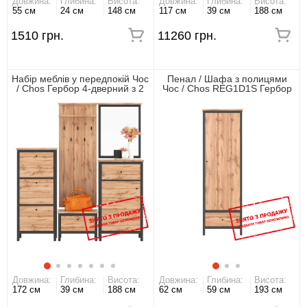
Довжина:
Глибина:
Висота:
Довжина:
Глибина:
Висота:
55 см
24 см
148 см
117 см
39 см
188 см
1510 грн.
11260 грн.
Набір меблів у передпокій Чос
Пенал / Шафа з полицями
/ Chos Гербор 4-дверний з 2
Чос / Chos REG1D1S Гербор
шухлядами Дуб тахо/чорний
1-дверний з 1 шухлядою Дуб
тахо/чорний
Довжина:
Глибина:
Висота:
Довжина:
Глибина:
Висота:
172 см
39 см
188 см
62 см
59 см
193 см