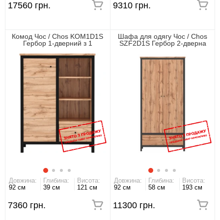
17560 грн.
9310 грн.
Комод Чос / Chos KOM1D1S
Шафа для одягу Чос / Chos
Гербор 1-дверний з 1
SZF2D1S Гербор 2-дверна
шухлядою Дуб тахо/чорний
Дуб тахо/чорний
Довжина:
Глибина:
Висота:
Довжина:
Глибина:
Висота:
92 см
39 см
121 см
92 см
58 см
193 см
7360 грн.
11300 грн.