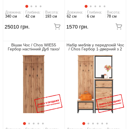
Довжина:
Глибина:
Висота:
Довжина:
Глибина:
Висота:
340 см
42 см
193 см
62 см
6 см
78 см
25010 грн.
1570 грн.
Вішак Чос / Chos WIE55
Набір меблів у передпокій Чос
Гербор настінний Дуб тахо/
/ Chos Гербор 1-дверний з 2
чорний
шухлядами Дуб тахо/чорний