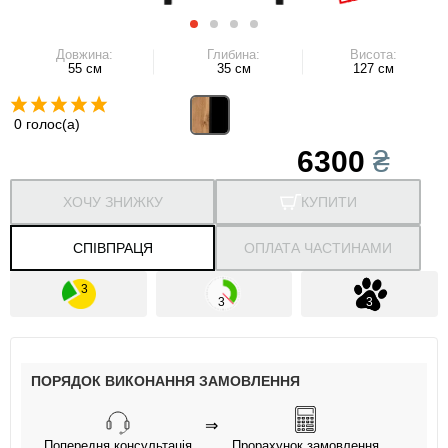
Довжина:
Глибина:
Висота:
55 см
35 см
127 см
0 голос(а)
6300
₴
ХОЧУ ЗНИЖКУ
КУПИТИ
СПІВПРАЦЯ
ОПЛАТА ЧАСТИНАМИ
ПОРЯДОК ВИКОНАННЯ ЗАМОВЛЕННЯ
⇒
Попередня консультація
Прорахунок замовлення