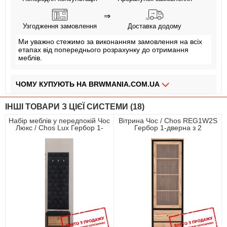
⇒
Узгодження замовлення
Доставка додому
Ми уважно стежимо за виконанням замовлення на всіх
етапах від попереднього розрахунку до отримання
меблів.
ЧОМУ КУПУЮТЬ НА BRWMANIA.COM.UA
МЕБЛІ НА БУДЬ ЯКИЙ СМАК
ІНШІ ТОВАРИ З ЦІЄЇ СИСТЕМИ (18)
ДОСТАВКА ЗА 2 ДНІ
Набір меблів у передпокій Чос
Вітрина Чос / Chos REG1W2S
Люкс / Chos Lux Гербор 1-
Гербор 1-дверна з 2
СПЛАЧУЙ АВАНС, А РЕШТУ ПРИ ОТРИМАННІ
дверний Дуб тахо/чорний
шухлядами Дуб тахо/чорний
ПЛАТИ ЧАСТИНАМИ БЕЗ КОМІСІЙ
ЗБІРКА МЕБЛІВ
99,9% ЗАДОВОЛЕНИХ КЛІЄНТІВ