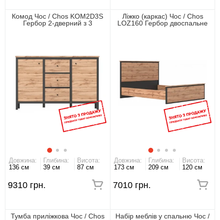
Комод Чос / Chos KOM2D3S
Ліжко (каркас) Чос / Chos
Гербор 2-дверний з 3
LOZ160 Гербор двоспальне
шухлядами Дуб тахо/чорний
Дуб тахо/чорний
Довжина:
Глибина:
Висота:
Довжина:
Глибина:
Висота:
136 см
39 см
87 см
173 см
209 см
120 см
9310 грн.
7010 грн.
Тумба приліжкова Чос / Chos
Набір меблів у спальню Чос /