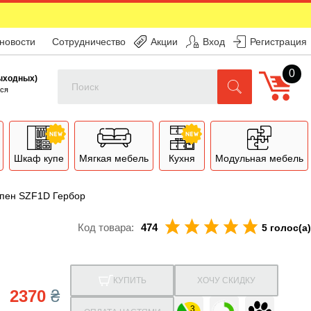
 новости
Сотрудничество
Акции
Вход
Регистрация
0
Поиск
выходных)
ся
Шкаф купе
Мягкая мебель
Кухня
Модульная мебель
пен SZF1D Гербор
Код товара:
474
5 голос(а)
КУПИТЬ
ХОЧУ СКИДКУ
2370
₴