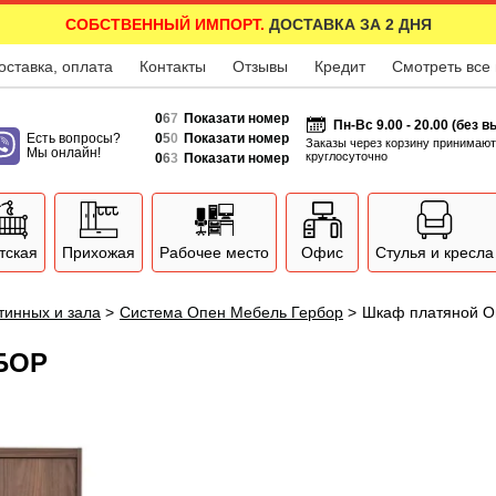
СОБСТВЕННЫЙ ИМПОРТ.
ДОСТАВКА ЗА 2 ДНЯ
оставка, оплата
Контакты
Отзывы
Кредит
Смотреть все
0
6
7
Показати номер
Пн-Вс 9.00 - 20.00 (без 
Есть вопросы?
0
5
0
Показати номер
Заказы через корзину принимают
Мы онлайн!
круглосуточно
0
6
3
Показати номер
тская
Прихожая
Рабочее место
Офис
Стулья и кресла
тинных и зала
>
Система Опен Мебель Гербор
>
Шкаф платяной О
БОР