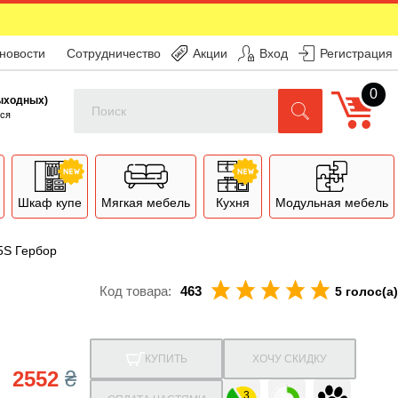
 новости
Сотрудничество
Акции
Вход
Регистрация
0
Поиск
выходных)
ся
Шкаф купе
Мягкая мебель
Кухня
Модульная мебель
S Гербор
Код товара:
463
5 голос(а)
КУПИТЬ
ХОЧУ СКИДКУ
2552
₴