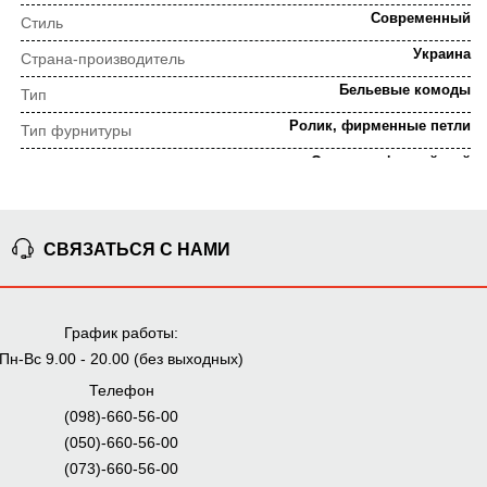
Современный
Стиль
Украина
Страна-производитель
Бельевые комоды
Тип
Ролик, фирменные петли
Тип фурнитуры
Орех калифорнийский
Цвет
ПОРЯДОК ВЫПОЛНЕНИЯ ЗАКАЗА
СВЯЗАТЬСЯ С НАМИ
⇒
Предварительная
Просчет заказа
График работы:
консультация
Пн-Вс 9.00 - 20.00 (без выходных)
Телефон
⇒
(098)-660-56-00
Согласование заказа
Доставка домой
(050)-660-56-00
(073)-660-56-00
Мы внимательно следим за выполнением заказа на всех