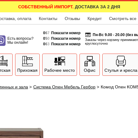
СОБСТВЕННЫЙ ИМПОРТ.
ДОСТАВКА ЗА 2 ДНЯ
оставка, оплата
Контакты
Отзывы
Кредит
Смотреть все
0
6
7
Показати номер
Пн-Вс 9.00 - 20.00 (без 
Есть вопросы?
0
5
0
Показати номер
Заказы через корзину принимают
Мы онлайн!
круглосуточно
0
6
3
Показати номер
тская
Прихожая
Рабочее место
Офис
Стулья и кресла
тинных и зала
>
Система Опен Мебель Гербор
>
Комод Опен KOM5