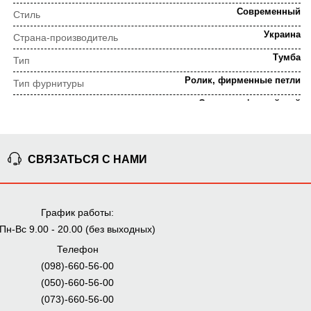
Современный
Стиль
Украина
Страна-производитель
Тумба
Тип
Ролик, фирменные петли
Тип фурнитуры
Орех калифорнийский
Цвет
ПОРЯДОК ВЫПОЛНЕНИЯ ЗАКАЗА
СВЯЗАТЬСЯ С НАМИ
⇒
Предварительная
Просчет заказа
График работы:
консультация
Пн-Вс 9.00 - 20.00 (без выходных)
Телефон
⇒
(098)-660-56-00
Согласование заказа
Доставка домой
(050)-660-56-00
(073)-660-56-00
Мы внимательно следим за выполнением заказа на всех