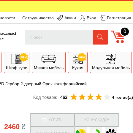
 новости
Сотрудничество
Акции
Вход
Регистрация
0
Поиск
выходных)
ся
Шкаф купе
Мягкая мебель
Кухня
Модульная мебель
D Гербор 2-дверный Орех калифорнийский
Код товара:
462
4 голос(а)
КУПИТЬ
ХОЧУ СКИДКУ
2460
₴