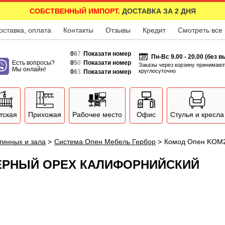
СОБСТВЕННЫЙ ИМПОРТ.
ДОСТАВКА ЗА 2 ДНЯ
оставка, оплата
Контакты
Отзывы
Кредит
Смотреть все
0
6
7
Показати номер
Пн-Вс 9.00 - 20.00 (без 
Есть вопросы?
0
5
0
Показати номер
Заказы через корзину принимают
Мы онлайн!
круглосуточно
0
6
3
Показати номер
тская
Прихожая
Рабочее место
Офис
Стулья и кресла
тинных и зала
>
Система Опен Мебель Гербор
>
Комод Опен KOM2
ВЕРНЫЙ ОРЕХ КАЛИФОРНИЙСКИЙ