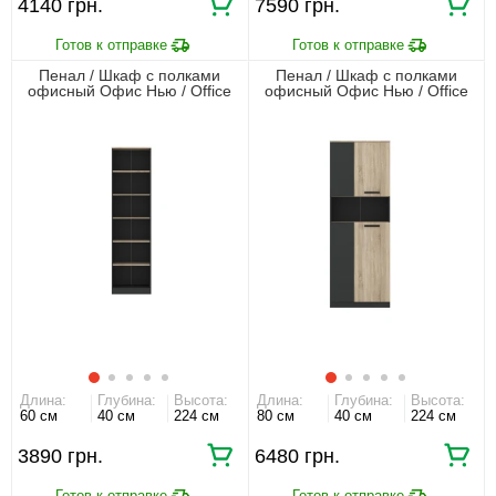
4140 грн.
7590 грн.
Пенал / Шкаф с полками
Пенал / Шкаф с полками
офисный Офис Нью / Office
офисный Офис Нью / Office
New REG60 Гербор открытый
New REG4D Гербор 4-
Антрацит/дуб сонома
дверный Антрацит/дуб сонома
Длина:
Глубина:
Высота:
Длина:
Глубина:
Высота:
60 см
40 см
224 см
80 см
40 см
224 см
3890 грн.
6480 грн.