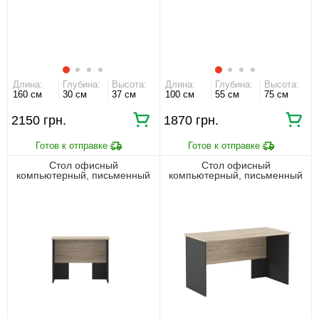
Длина:
Глубина:
Высота:
Длина:
Глубина:
Высота:
160 см
30 см
37 см
100 см
55 см
75 см
2150 грн.
1870 грн.
Стол офисный
Стол офисный
компьютерный, письменный
компьютерный, письменный
Офис Нью / Office New BIU100
Офис Нью / Office New BIU140
Гербор Антрацит/дуб сонома
Гербор Антрацит/дуб сонома