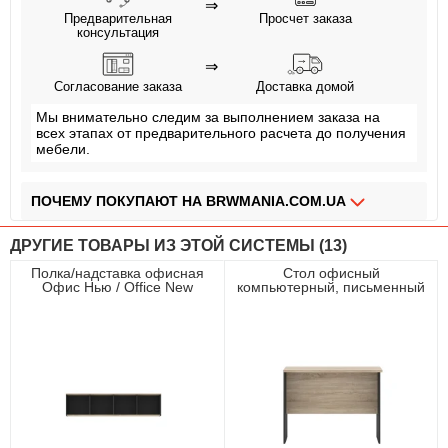
⇒
Предварительная
Просчет заказа
консультация
⇒
Согласование заказа
Доставка домой
Мы внимательно следим за выполнением заказа на
всех этапах от предварительного расчета до получения
мебели.
ПОЧЕМУ ПОКУПАЮТ НА BRWMANIA.COM.UA
МЕБЕЛЬ НА ЛЮБОЙ ВКУС
ДРУГИЕ ТОВАРЫ ИЗ ЭТОЙ СИСТЕМЫ (13)
ДОСТАВКА ЗА 2 ДНЯ
Полка/надставка офисная
Стол офисный
Офис Нью / Office New
компьютерный, письменный
ПЛАТИ АВАНС, А ОСТАЛЬНОЕ ПРИ ПОЛУЧЕНИИ
POL/NAD160 Гербор
приставной Офис Нью / Office
Антрацит/дуб сонома
New BIU100 Гербор Антрацит/
дуб сонома
ОПЛАТА ЧАСТЯМИ БЕЗ КОМИССИИ
СБОРКА МЕБЕЛИ
99,9% ДОВОЛЬНЫХ КЛИЕНТОВ