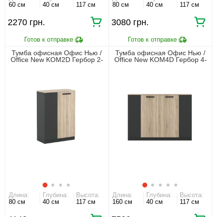
60 см
40 см
117 см
80 см
40 см
117 см
2270 грн.
3080 грн.
Тумба офисная Офис Нью /
Тумба офисная Офис Нью /
Office New KOM2D Гербор 2-
Office New KOM4D Гербор 4-
дверная Антрацит/дуб сонома
дверная Антрацит/дуб сонома
Длина:
Глубина:
Высота:
Длина:
Глубина:
Высота:
80 см
40 см
117 см
160 см
40 см
117 см