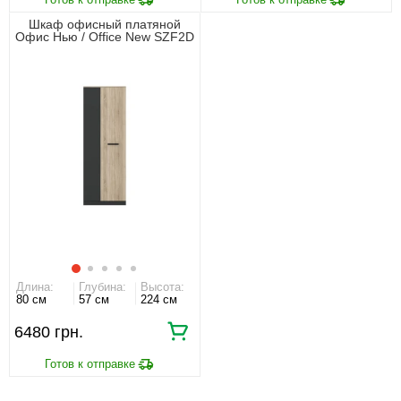
Шкаф офисный платяной
Офис Нью / Office New SZF2D
Гербор 2-дверный Антрацит/
дуб сонома
Длина:
Глубина:
Высота:
80 см
57 см
224 см
6480 грн.