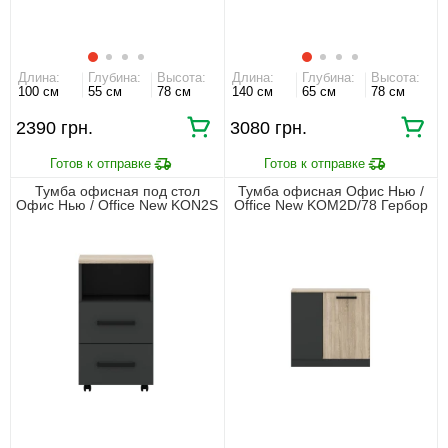
Длина:
Глубина:
Высота:
Длина:
Глубина:
Высота:
100 см
55 см
78 см
140 см
65 см
78 см
2390 грн.
3080 грн.
Тумба офисная под стол
Тумба офисная Офис Нью /
Офис Нью / Office New KON2S
Office New KOM2D/78 Гербор
Гербор с 2 ящиками
2-дверная Антрацит/дуб
Антрацит/дуб сонома
сонома