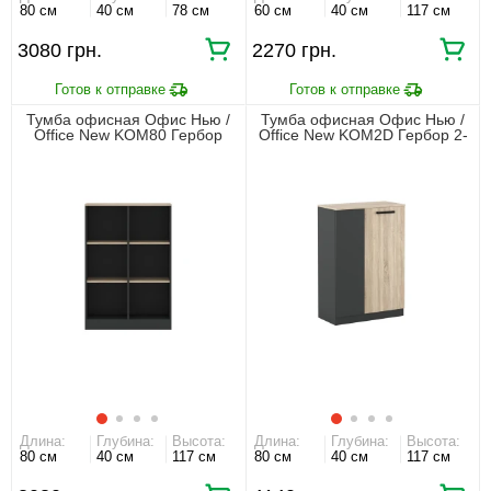
80 см
40 см
78 см
60 см
40 см
117 см
3080 грн.
2270 грн.
Тумба офисная Офис Нью /
Тумба офисная Офис Нью /
Office New KOM80 Гербор
Office New KOM2D Гербор 2-
открытая Антрацит/дуб
дверная Антрацит/дуб сонома
сонома
Длина:
Глубина:
Высота:
Длина:
Глубина:
Высота:
80 см
40 см
117 см
80 см
40 см
117 см