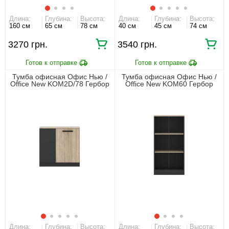
Длина:
Глубина:
Высота:
Длина:
Глубина:
Высота:
160 см
65 см
78 см
40 см
45 см
74 см
3270 грн.
3540 грн.
Тумба офисная Офис Нью /
Тумба офисная Офис Нью /
Office New KOM2D/78 Гербор
Office New KOM60 Гербор
2-дверная Антрацит/дуб
открытая Антрацит/дуб
сонома
сонома
Длина:
Глубина:
Высота:
Длина:
Глубина:
Высота: