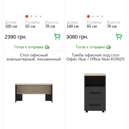
Длина:
Глубина:
Высота:
Длина:
Глубина:
Высота:
100 см
55 см
78 см
140 см
65 см
78 см
2390 грн.
3080 грн.
Стол офисный
Тумба офисная под стол
компьютерный, письменный
Офис Нью / Office New KON2S
Офис Нью / Office New BIU160
Гербор с 2 ящиками
Гербор Антрацит/дуб сонома
Антрацит/дуб сонома