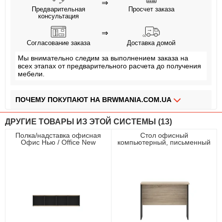
⇒
Предварительная
Просчет заказа
консультация
⇒
Согласование заказа
Доставка домой
Мы внимательно следим за выполнением заказа на
всех этапах от предварительного расчета до получения
мебели.
ПОЧЕМУ ПОКУПАЮТ НА BRWMANIA.COM.UA
МЕБЕЛЬ НА ЛЮБОЙ ВКУС
ДРУГИЕ ТОВАРЫ ИЗ ЭТОЙ СИСТЕМЫ (13)
ДОСТАВКА ЗА 2 ДНЯ
Полка/надставка офисная
Стол офисный
Офис Нью / Office New
компьютерный, письменный
ПЛАТИ АВАНС, А ОСТАЛЬНОЕ ПРИ ПОЛУЧЕНИИ
POL/NAD160 Гербор
приставной Офис Нью / Office
Антрацит/дуб сонома
New BIU100 Гербор Антрацит/
дуб сонома
ОПЛАТА ЧАСТЯМИ БЕЗ КОМИССИИ
СБОРКА МЕБЕЛИ
99,9% ДОВОЛЬНЫХ КЛИЕНТОВ