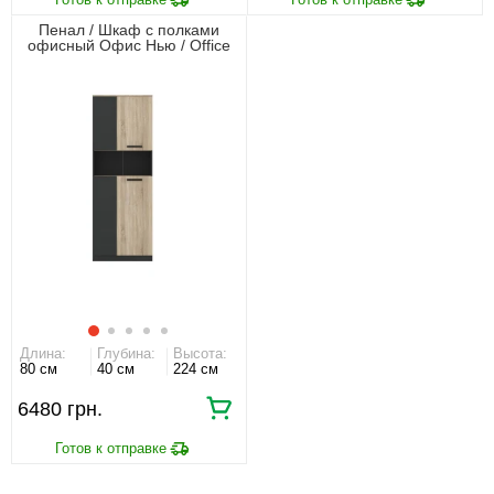
Пенал / Шкаф с полками
офисный Офис Нью / Office
New REG4D Гербор 4-
дверный Антрацит/дуб сонома
Длина:
Глубина:
Высота:
80 см
40 см
224 см
6480 грн.