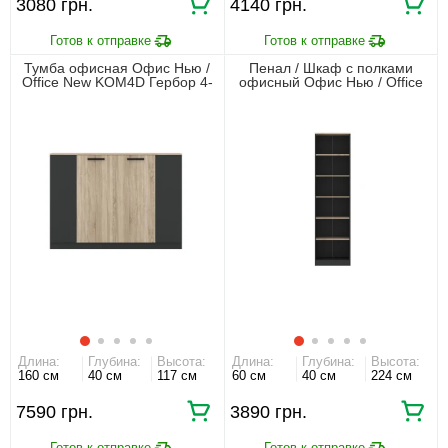
3080 грн.
4140 грн.
Тумба офисная Офис Нью /
Пенал / Шкаф с полками
Office New KOM4D Гербор 4-
офисный Офис Нью / Office
дверная Антрацит/дуб сонома
New REG60 Гербор открытый
Антрацит/дуб сонома
Длина:
Глубина:
Высота:
Длина:
Глубина:
Высота:
160 см
40 см
117 см
60 см
40 см
224 см
7590 грн.
3890 грн.