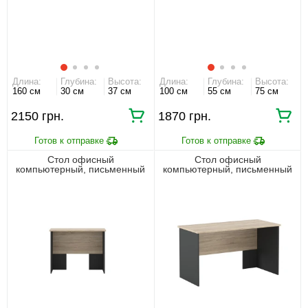
Длина:
Глубина:
Высота:
Длина:
Глубина:
Высота:
160 см
30 см
37 см
100 см
55 см
75 см
2150 грн.
1870 грн.
Стол офисный
Стол офисный
компьютерный, письменный
компьютерный, письменный
Офис Нью / Office New BIU100
Офис Нью / Office New BIU140
Гербор Антрацит/дуб сонома
Гербор Антрацит/дуб сонома