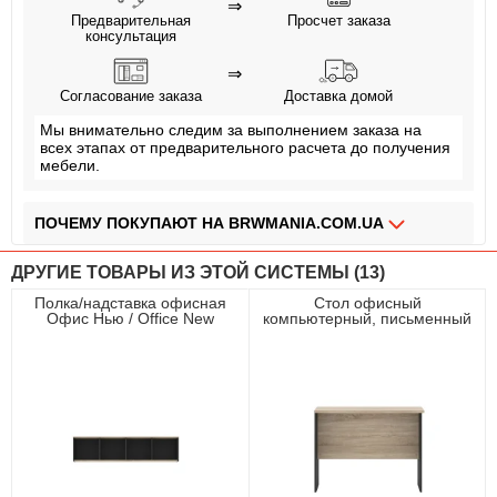
⇒
Предварительная
Просчет заказа
консультация
⇒
Согласование заказа
Доставка домой
Мы внимательно следим за выполнением заказа на
всех этапах от предварительного расчета до получения
мебели.
ПОЧЕМУ ПОКУПАЮТ НА BRWMANIA.COM.UA
МЕБЕЛЬ НА ЛЮБОЙ ВКУС
ДРУГИЕ ТОВАРЫ ИЗ ЭТОЙ СИСТЕМЫ (13)
ДОСТАВКА ЗА 2 ДНЯ
Полка/надставка офисная
Стол офисный
Офис Нью / Office New
компьютерный, письменный
ПЛАТИ АВАНС, А ОСТАЛЬНОЕ ПРИ ПОЛУЧЕНИИ
POL/NAD160 Гербор
приставной Офис Нью / Office
Антрацит/дуб сонома
New BIU100 Гербор Антрацит/
дуб сонома
ОПЛАТА ЧАСТЯМИ БЕЗ КОМИССИИ
СБОРКА МЕБЕЛИ
99,9% ДОВОЛЬНЫХ КЛИЕНТОВ