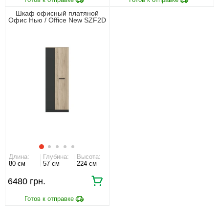
Шкаф офисный платяной
Офис Нью / Office New SZF2D
Гербор 2-дверный Антрацит/
дуб сонома
Длина:
Глубина:
Высота:
80 см
57 см
224 см
6480 грн.