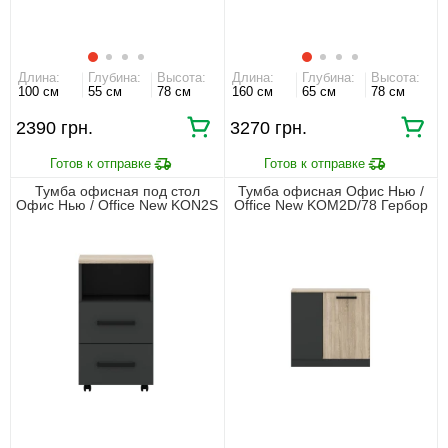
Длина:
Глубина:
Высота:
Длина:
Глубина:
Высота:
100 см
55 см
78 см
160 см
65 см
78 см
2390 грн.
3270 грн.
Тумба офисная под стол
Тумба офисная Офис Нью /
Офис Нью / Office New KON2S
Office New KOM2D/78 Гербор
Гербор с 2 ящиками
2-дверная Антрацит/дуб
Антрацит/дуб сонома
сонома