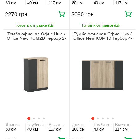
60 см
40 см
117 см
80 см
40 см
117 см
2270 грн.
3080 грн.
Тумба офисная Офис Нью /
Тумба офисная Офис Нью /
Office New KOM2D Гербор 2-
Office New KOM4D Гербор 4-
дверная Антрацит/дуб сонома
дверная Антрацит/дуб сонома
Длина:
Глубина:
Высота:
Длина:
Глубина:
Высота:
80 см
40 см
117 см
160 см
40 см
117 см