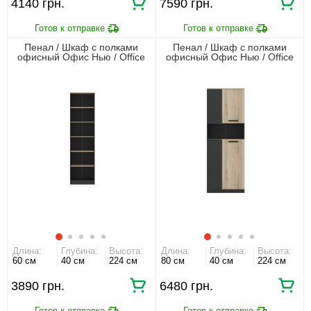
4140 грн.
7590 грн.
Пенал / Шкаф с полками
Пенал / Шкаф с полками
офисный Офис Нью / Office
офисный Офис Нью / Office
New REG60 Гербор открытый
New REG4D Гербор 4-
Антрацит/дуб сонома
дверный Антрацит/дуб сонома
Длина:
Глубина:
Высота:
Длина:
Глубина:
Высота:
60 см
40 см
224 см
80 см
40 см
224 см
3890 грн.
6480 грн.