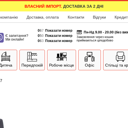
ВЛАСНИЙ ІМПОРТ.
ДОСТАВКА ЗА 2 ДНІ
 компанію
Доставка, оплата
Контакти
Відгуки
Кредит
0
6
7
Показати номер
Пн-Нд 9.00 - 20.00 (без ви
Є запитання?
0
5
0
Показати номер
Замовлення через кошик
Ми онлайн!
приймаються цілодобово
0
6
3
Показати номер
Дитяча
Передпокій
Робоче місце
Офіс
Стільці та к
37