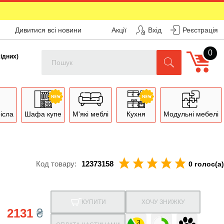
Дивитися всі новини
Акції
Вхід
Реєстрація
0
Поиск
хідних)
рісла
Шафа купе
М'які меблі
Кухня
Модульні мебелі
Код товару:
12373158
0 голос(а)
КУПИТИ
ХОЧУ ЗНИЖКУ
2131
₴