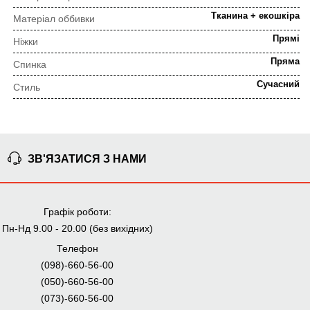
Тканина + екошкіра
Матеріал оббивки
Прямі
Ніжки
Пряма
Спинка
Сучасний
Стиль
Стілець
Тип
ПОРЯДОК ВИКОНАННЯ ЗАМОВЛЕННЯ
ЗВ'ЯЗАТИСЯ З НАМИ
⇒
Попередня консультація
Прорахунок замовлення
Графік роботи:
Пн-Нд 9.00 - 20.00 (без вихідних)
Телефон
⇒
(098)-660-56-00
Узгодження замовлення
Доставка додому
(050)-660-56-00
(073)-660-56-00
Ми уважно стежимо за виконанням замовлення на всіх