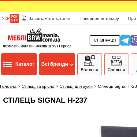
УКР
Завантажити каталог
Повернення товару
Про
СПІВПРАЦЯ
Фірмовий магазин меблів BRW і Гербор
Каталог
Всі бренди
Вітальня
Спальня
Головна
>
Стільці та крісла
>
Стільці для кухні
>
Стілець Signal H-2
СТІЛЕЦЬ SIGNAL H-237