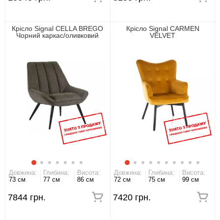
Крісло Signal CELLA BREGO
Крісло Signal CARMEN
Чорний каркас/оливковий
VELVET
Довжина:
Глибина:
Висота:
Довжина:
Глибина:
Висота:
73 см
77 см
86 см
72 см
75 см
99 см
7844 грн.
7420 грн.