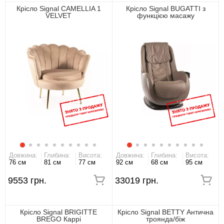
Крісло Signal CAMELLIA 1
Крісло Signal BUGATTI з
VELVET
функцією масажу
Довжина:
Глибина:
Висота:
Довжина:
Глибина:
Висота:
76 см
81 см
77 см
92 см
68 см
95 см
9553 грн.
33019 грн.
Крісло Signal BRIGITTE
Крісло Signal BETTY Антична
BREGO Каррі
троянда/біж