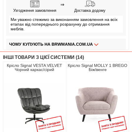
⇒
Узгодження замовлення
Доставка додому
Ми уважно стежимо за виконанням замовлення на всіх
етапах від попереднього розрахунку до отримання
меблів.
ЧОМУ КУПУЮТЬ НА BRWMANIA.COM.UA
МЕБЛІ НА БУДЬ ЯКИЙ СМАК
ІНШІ ТОВАРИ З ЦІЄЇ СИСТЕМИ (14)
ДОСТАВКА ЗА 2 ДНІ
Крісло Signal VESTA VELVET
Крісло Signal MOLLY 1 BREGO
Чорний каркас/сірий
Біж/венге
СПЛАЧУЙ АВАНС, А РЕШТУ ПРИ ОТРИМАННІ
ПЛАТИ ЧАСТИНАМИ БЕЗ КОМІСІЙ
ЗБІРКА МЕБЛІВ
99,9% ЗАДОВОЛЕНИХ КЛІЄНТІВ