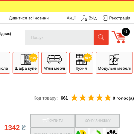
Дивитися всі новини
Акції
Вхід
Реєстрація
0
Поиск
хідних)
рісла
Шафа купе
М'які меблі
Кухня
Модульні мебелі
Код товару:
661
0 голос(а)
КУПИТИ
ХОЧУ ЗНИЖКУ
1342
₴