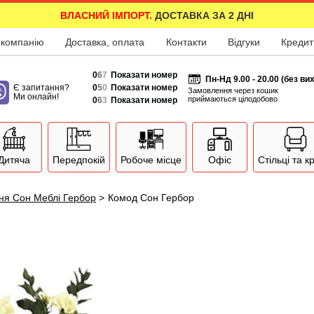
ВЛАСНИЙ ІМПОРТ.
ДОСТАВКА ЗА 2 ДНІ
 компанію
Доставка, оплата
Контакти
Відгуки
Кредит
0
6
7
Показати номер
Пн-Нд 9.00 - 20.00 (без ви
Є запитання?
0
5
0
Показати номер
Замовлення через кошик
Ми онлайн!
приймаються цілодобово
0
6
3
Показати номер
Дитяча
Передпокій
Робоче місце
Офіс
Стільці та к
ня Сон Меблі Гербор
>
Комод Сон Гербор