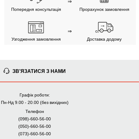
⇒
Попередня консультація
Прорахунок замовлення
⇒
Узгодження замовлення
Доставка додому
Ми уважно стежимо за виконанням замовлення на всіх
етапах від попереднього розрахунку до отримання
меблів.
ЗВ'ЯЗАТИСЯ З НАМИ
ЧОМУ КУПУЮТЬ НА
BRWMANIA.COM.UA
Графік роботи:
МЕБЛІ НА БУДЬ ЯКИЙ
ДОСТАВКА ЗА 2 ДНІ
Пн-Нд 9.00 - 20.00 (без вихідних)
СМАК
Телефон
СПЛАЧУЙ АВАНС, А
ПЛАТИ ЧАСТИНАМИ
РЕШТУ ПРИ
(098)-660-56-00
БЕЗ КОМІСІЙ
ОТРИМАННІ
(050)-660-56-00
99,9% ЗАДОВОЛЕНИХ
ЗБІРКА МЕБЛІВ
(073)-660-56-00
КЛІЄНТІВ