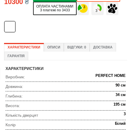
10300
₴
ОПЛАТА ЧАСТИНАМИ
3 платежі по 3433
ХАРАКТЕРИСТИКИ
ОПИСИ
ВІДГУКИ: 0
ДОСТАВКА
ГАРАНТІЯ
ХАРАКТЕРИСТИКИ
PERFECT HOME
Виробник:
90 см
Довжина:
34 см
Глибина:
195 см
Висота:
3
Кількість дверцят
Білий
Колір