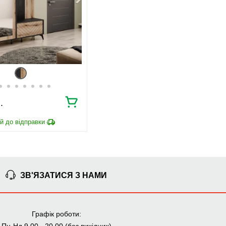
Ми уважно стежимо за виконанням замовлення на всіх
етапах від попереднього розрахунку до отримання
меблів.
ЧОМУ КУПУЮТЬ НА
BRWMANIA.COM.UA
МЕБЛІ НА БУДЬ ЯКИЙ
ДОСТАВКА ЗА 2 ДНІ
СМАК
.
СПЛАЧУЙ АВАНС, А
ПЛАТИ ЧАСТИНАМИ
РЕШТУ ПРИ
БЕЗ КОМІСІЙ
ОТРИМАННІ
99,9% ЗАДОВОЛЕНИХ
ЗБІРКА МЕБЛІВ
КЛІЄНТІВ
ЗВ'ЯЗАТИСЯ З НАМИ
Графік роботи: