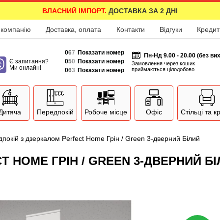
ВЛАСНИЙ ІМПОРТ.
ДОСТАВКА ЗА 2 ДНІ
 компанію
Доставка, оплата
Контакти
Відгуки
Кредит
0
6
7
Показати номер
Пн-Нд 9.00 - 20.00 (без ви
Є запитання?
0
5
0
Показати номер
Замовлення через кошик
Ми онлайн!
приймаються цілодобово
0
6
3
Показати номер
Дитяча
Передпокій
Робоче місце
Офіс
Стільці та к
покій з дзеркалом Perfect Home Грін / Green 3-дверний Білий
 HOME ГРІН / GREEN 3-ДВЕРНИЙ Б