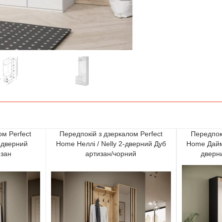
ом Perfect
Передпокій з дзеркалом Perfect
Передпокі
2-дверний
Home Неллі / Nelly 2-дверний Дуб
Home Дайм
изан
артизан/чорний
дверн