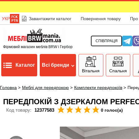
УКР
Завантажити каталог
Повернення товару
Про
СПІВПРАЦЯ
Фірмовий магазин меблів BRW і Гербор
Каталог
Всі бренди
Вітальня
Спальня
Головна
>
Меблі для передпокою
>
Комплекти передпокоїв
>
Перед
ПЕРЕДПОКІЙ З ДЗЕРКАЛОМ PERFECT
Код товару:
12377583
0 голос(а)