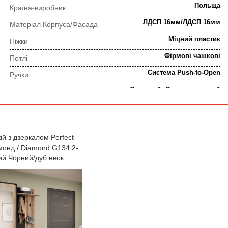
Польща
Країна-виробник
ЛДСП 16мм/ЛДСП 16мм
Матеріал Корпуса/Фасада
Міцний пластик
Ніжки
Фірмові чашкові
Петлі
Система Push-to-Open
Ручки
Сучасний, Скандинавський
Стиль
ПОРЯДОК ВИКОНАННЯ ЗАМОВЛЕННЯ
й з дзеркалом Perfect
онд / Diamond G134 2-
⇒
ий Чорний/дуб евок
Попередня консультація
Прорахунок замовлення
⇒
Узгодження замовлення
Доставка додому