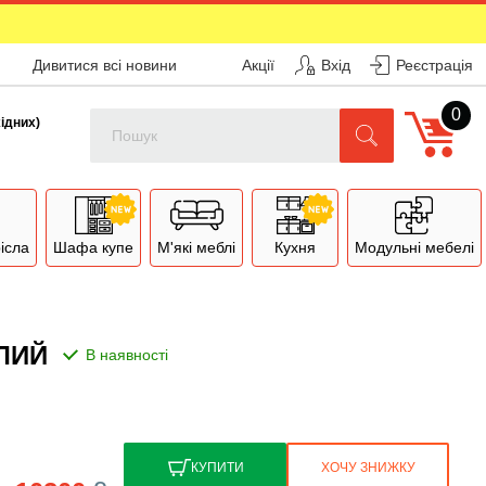
Дивитися всі новини
Акції
Вхід
Реєстрація
0
Поиск
хідних)
рісла
Шафа купе
М'які меблі
Кухня
Модульні мебелі
ІЛИЙ
КУПИТИ
ХОЧУ ЗНИЖКУ