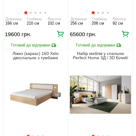
Довжина:
Глибина:
Висота:
Довжина:
Глибина:
Висота:
166 см
210 см
102 см
256 см
208 см
92 см
19600 грн.
65600 грн.
Ліжко (каркас) 160 Xelo
Набір меблів у спальню
двоспальне з тумбами
Perfect Home 3Д / 3D Білий/
приліжковими та LED Дуб
дуб крафт золотий
крафт золотий/білий