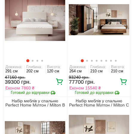
Довжина:
Глибина:
Висота:
Довжина:
Глибина:
Висота:
291 см
202 см
120 см
264 см
210 см
210 см
47160 грн.
93240 грн.
39300 грн.
77700 грн.
Економ 7860 ₴
Економ 15540 ₴
Набір меблів у спальню
Набір меблів у спальню
Perfect Home Мілтон / Milton B
Perfect Home Мілтон / Milton C
Каштан/антрацит
Каштан/антрацит