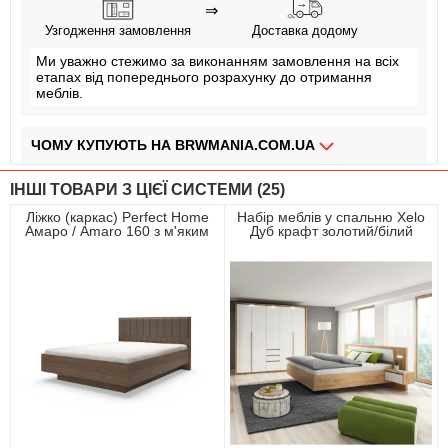
⇒
Узгодження замовлення
Доставка додому
Ми уважно стежимо за виконанням замовлення на всіх
етапах від попереднього розрахунку до отримання
меблів.
ЧОМУ КУПУЮТЬ НА BRWMANIA.COM.UA
МЕБЛІ НА БУДЬ ЯКИЙ СМАК
ІНШІ ТОВАРИ З ЦІЄЇ СИСТЕМИ (25)
ДОСТАВКА ЗА 2 ДНІ
Ліжко (каркас) Perfect Home
Набір меблів у спальню Xelo
Амаро / Amaro 160 з м'яким
Дуб крафт золотий/білий
СПЛАЧУЙ АВАНС, А РЕШТУ ПРИ ОТРИМАННІ
ізголів'ям двоспальне Дуб
дунін
ПЛАТИ ЧАСТИНАМИ БЕЗ КОМІСІЙ
ЗБІРКА МЕБЛІВ
99,9% ЗАДОВОЛЕНИХ КЛІЄНТІВ