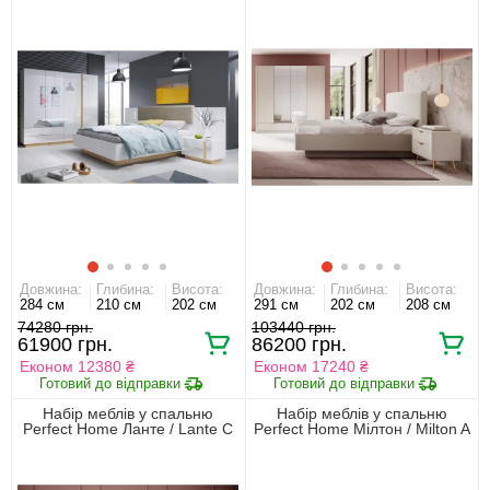
Довжина:
Глибина:
Висота:
Довжина:
Глибина:
Висота:
284 см
210 см
202 см
291 см
202 см
208 см
74280 грн.
103440 грн.
61900 грн.
86200 грн.
Економ 12380 ₴
Економ 17240 ₴
Набір меблів у спальню
Набір меблів у спальню
Perfect Home Ланте / Lante С
Perfect Home Мілтон / Milton A
Беж
Каштан/антрацит