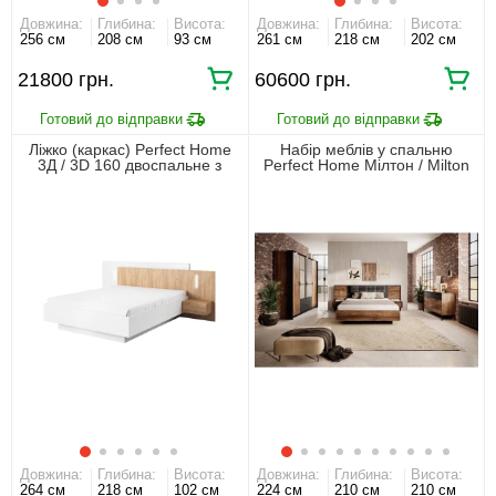
Довжина:
Глибина:
Висота:
Довжина:
Глибина:
Висота:
256 см
208 см
93 см
261 см
218 см
202 см
21800 грн.
60600 грн.
Ліжко (каркас) Perfect Home
Набір меблів у спальню
3Д / 3D 160 двоспальне з
Perfect Home Мілтон / Milton
тумбами приліжковими та
Каштан/антрацит
підсвіткою Білий/дуб крафт
золотий
Довжина:
Глибина:
Висота:
Довжина:
Глибина:
Висота:
264 см
218 см
102 см
224 см
210 см
210 см