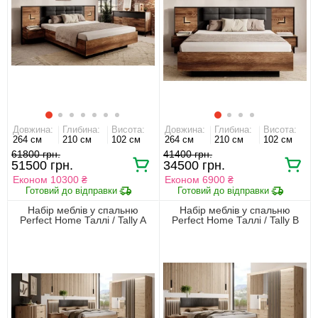
Довжина:
Глибина:
Висота:
Довжина:
Глибина:
Висота:
264 см
210 см
102 см
264 см
210 см
102 см
61800 грн.
41400 грн.
51500 грн.
34500 грн.
Економ 10300 ₴
Економ 6900 ₴
Набір меблів у спальню
Набір меблів у спальню
Perfect Home Таллі / Tally A
Perfect Home Таллі / Tally B
Дуб артизан/антрацит
Дуб артизан/антрацит