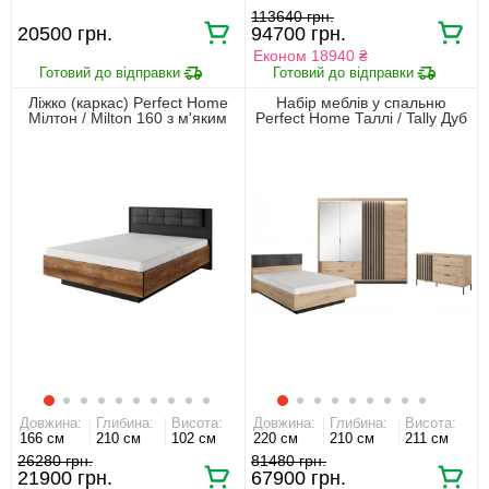
113640 грн.
20500 грн.
94700 грн.
Економ 18940 ₴
Ліжко (каркас) Perfect Home
Набір меблів у спальню
Мілтон / Milton 160 з м'яким
Perfect Home Таллі / Tally Дуб
ізголів'ям двоспальне Каштан/
артизан/антрацит
антрацит
Довжина:
Глибина:
Висота:
Довжина:
Глибина:
Висота:
166 см
210 см
102 см
220 см
210 см
211 см
26280 грн.
81480 грн.
21900 грн.
67900 грн.