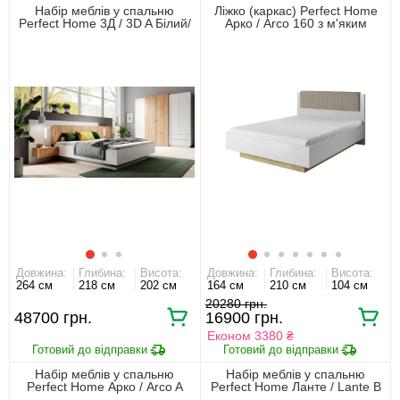
Набір меблів у спальню
Ліжко (каркас) Perfect Home
Perfect Home 3Д / 3D A Білий/
Арко / Arco 160 з м'яким
дуб крафт золотий
ізголів'ям двоспальне Білий
глянець/дуб грандсон
Довжина:
Глибина:
Висота:
Довжина:
Глибина:
Висота:
264 см
218 см
202 см
164 см
210 см
104 см
20280 грн.
48700 грн.
16900 грн.
Економ 3380 ₴
Набір меблів у спальню
Набір меблів у спальню
Perfect Home Арко / Arco A
Perfect Home Ланте / Lante B
Білий глянець/дуб грандсон
Беж