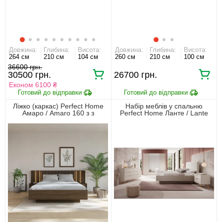
Довжина:
Глибина:
Висота:
Довжина:
Глибина:
Висота:
264 см
210 см
104 см
260 см
210 см
100 см
36600 грн.
30500 грн.
26700 грн.
Економ 6100 ₴
Ліжко (каркас) Perfect Home
Набір меблів у спальню
Амаро / Amaro 160 з з
Perfect Home Ланте / Lante
тумбами приліжковими і
Беж
м'яким ізголів'ям двоспальне
Дуб дунін