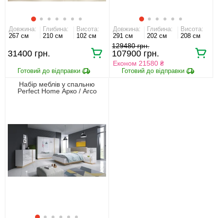
Довжина:
Глибина:
Висота:
Довжина:
Глибина:
Висота:
267 см
210 см
102 см
291 см
202 см
208 см
129480 грн.
31400 грн.
107900 грн.
Економ 21580 ₴
Набір меблів у спальню
Perfect Home Арко / Arco
Білий глянець/дуб грандсон