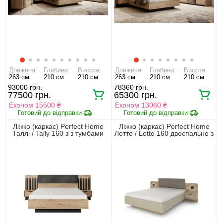
Довжина:
Глибина:
Висота:
Довжина:
Глибина:
Висота:
263 см
210 см
210 см
263 см
210 см
210 см
93000 грн.
78360 грн.
77500 грн.
65300 грн.
Економ 15500 ₴
Економ 13060 ₴
Ліжко (каркас) Perfect Home
Ліжко (каркас) Perfect Home
Таллі / Tally 160 з з тумбами
Летто / Letto 160 двоспальне з
приліжковими і м'яким
тумбами приліжковими та
ізголів'ям двоспальне Дуб
підсвіткою Дуб терра темний/
артизан/антрацит
сірий кам'яний