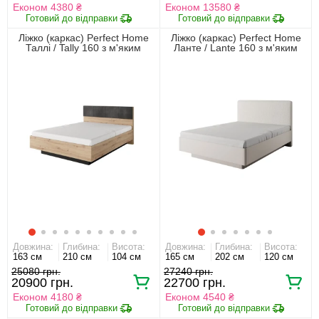
Економ 4380 ₴
Економ 13580 ₴
Ліжко (каркас) Perfect Home
Ліжко (каркас) Perfect Home
Таллі / Tally 160 з м'яким
Ланте / Lante 160 з м'яким
ізголів'ям двоспальне Дуб
ізголів'ям двоспальне Беж
артизан/антрацит
Довжина:
Глибина:
Висота:
Довжина:
Глибина:
Висота:
163 см
210 см
104 см
165 см
202 см
120 см
25080 грн.
27240 грн.
20900 грн.
22700 грн.
Економ 4180 ₴
Економ 4540 ₴