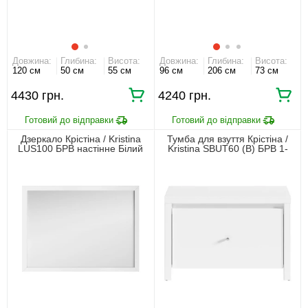
Довжина:
Глибина:
Висота:
Довжина:
Глибина:
Висота:
120 см
50 см
55 см
96 см
206 см
73 см
4430 грн.
4240 грн.
Дзеркало Крістіна / Kristina
Тумба для взуття Крістіна /
LUS100 БРВ настінне Білий
Kristina SBUT60 (В) БРВ 1-
дверна Білий/білий глянець