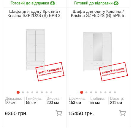
Шафа для одягу Крістіна /
Шафа для одягу Крістіна /
Kristina SZF2D2S (В) БРВ 2-
Kristina SZF5D2S (В) БРВ 5-
дверна Білий/білий глянець
дверна з дзеркалом Білий/
білий глянець
Довжина:
Глибина:
Висота:
Довжина:
Глибина:
Висота:
90 см
55 см
200 см
153 см
55 см
211 см
9360 грн.
15450 грн.