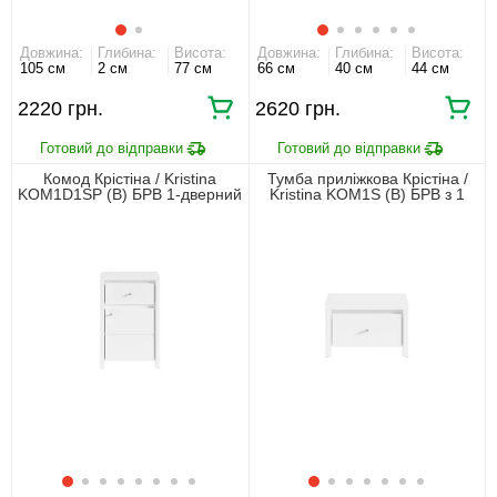
Довжина:
Глибина:
Висота:
Довжина:
Глибина:
Висота:
105 см
2 см
77 см
66 см
40 см
44 см
2220 грн.
2620 грн.
Комод Крістіна / Kristina
Тумба приліжкова Крістіна /
KOM1D1SP (B) БРВ 1-дверний
Kristina KOM1S (B) БРВ з 1
з 1 шухлядою Білий/білий
шухлядою Білий/білий
глянець
глянець