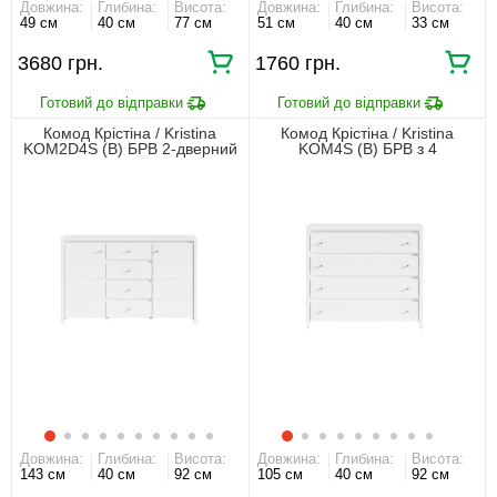
Довжина:
Глибина:
Висота:
Довжина:
Глибина:
Висота:
49 см
40 см
77 см
51 см
40 см
33 см
3680 грн.
1760 грн.
Комод Крістіна / Kristina
Комод Крістіна / Kristina
KOM2D4S (B) БРВ 2-дверний
KOM4S (B) БРВ з 4
з 4 шухлядами Білий/білий
шухлядами Білий/білий
глянець
глянець
Довжина:
Глибина:
Висота:
Довжина:
Глибина:
Висота:
143 см
40 см
92 см
105 см
40 см
92 см