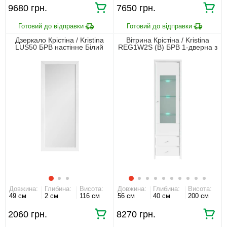
9680 грн.
7650 грн.
Дзеркало Крістіна / Kristina
Вітрина Крістіна / Kristina
LUS50 БРВ настінне Білий
REG1W2S (B) БРВ 1-дверна з
2 шухлядами Білий/білий
глянець
Довжина:
Глибина:
Висота:
Довжина:
Глибина:
Висота:
49 см
2 см
116 см
56 см
40 см
200 см
2060 грн.
8270 грн.