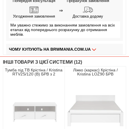
Попередня консультація
Прорахунок замовлення
⇒
Узгодження замовлення
Доставка додому
Ми уважно стежимо за виконанням замовлення на всіх
етапах від попереднього розрахунку до отримання
меблів.
ЧОМУ КУПУЮТЬ НА BRWMANIA.COM.UA
МЕБЛІ НА БУДЬ ЯКИЙ СМАК
ІНШІ ТОВАРИ З ЦІЄЇ СИСТЕМИ (12)
ДОСТАВКА ЗА 2 ДНІ
Тумба під ТВ Крістіна / Kristina
Ліжко (каркас) Крістіна /
RTV2S/120 (B) БРВ з 2
Kristina LOZ90 БРВ
СПЛАЧУЙ АВАНС, А РЕШТУ ПРИ ОТРИМАННІ
шухлядами Білий/білий
двоспальне Білий
глянець
ПЛАТИ ЧАСТИНАМИ БЕЗ КОМІСІЙ
ЗБІРКА МЕБЛІВ
99,9% ЗАДОВОЛЕНИХ КЛІЄНТІВ