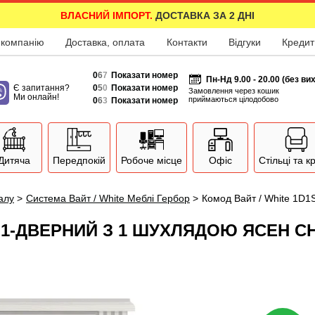
ВЛАСНИЙ ІМПОРТ.
ДОСТАВКА ЗА 2 ДНІ
 компанію
Доставка, оплата
Контакти
Відгуки
Кредит
0
6
7
Показати номер
Пн-Нд 9.00 - 20.00 (без ви
Є запитання?
0
5
0
Показати номер
Замовлення через кошик
Ми онлайн!
приймаються цілодобово
0
6
3
Показати номер
Дитяча
Передпокій
Робоче місце
Офіс
Стільці та к
залу
>
Система Вайт / White Меблі Гербор
>
Комод Вайт / White 1D1
Р 1-ДВЕРНИЙ З 1 ШУХЛЯДОЮ ЯСЕН С