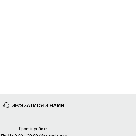
Узгодження замовлення
Доставка додому
Ми уважно стежимо за виконанням замовлення на всіх
етапах від попереднього розрахунку до отримання
меблів.
ЧОМУ КУПУЮТЬ НА
BRWMANIA.COM.UA
МЕБЛІ НА БУДЬ ЯКИЙ
ДОСТАВКА ЗА 2 ДНІ
СМАК
СПЛАЧУЙ АВАНС, А
ПЛАТИ ЧАСТИНАМИ
РЕШТУ ПРИ
БЕЗ КОМІСІЙ
ОТРИМАННІ
99,9% ЗАДОВОЛЕНИХ
ЗБІРКА МЕБЛІВ
КЛІЄНТІВ
ЗВ'ЯЗАТИСЯ З НАМИ
Графік роботи: