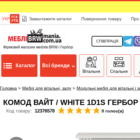
УКР
Завантажити каталог
Повернення товару
Про
СПІВПРАЦЯ
Фірмовий магазин меблів BRW і Гербор
Каталог
Всі бренди
Вітальня
Спальня
Головна
>
Меблі для вітальні, залу
>
Модульні меблі для вітальні і 
КОМОД ВАЙТ / WHITE 1D1S ГЕРБО
Код товару:
12376578
0 голос(а)