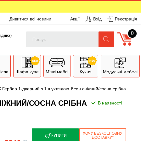
Дивитися всі новини
Акції
Вхід
Реєстрація
0
Поиск
хідних)
рісла
Шафа купе
М'які меблі
Кухня
Модульні мебелі
S Гербор 1-дверний з 1 шухлядою Ясен сніжний/сосна срібна
НІЖНИЙ/СОСНА СРІБНА
ХОЧУ БЕЗКОШТОВНУ
КУПИТИ
ДОСТАВКУ*