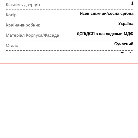
1
Кількість дверцят
Ясен сніжний/сосна срібна
Колір
Україна
Країна-виробник
ДСП/ДСП з накладками МДФ
Матеріал Корпуса/Фасада
Сучасний
Стиль
Тумба
Тип
Телескопічні направляючі, фірмові петлі
Тип фурнітури
ПОРЯДОК ВИКОНАННЯ ЗАМОВЛЕННЯ
⇒
Попередня консультація
Прорахунок замовлення
⇒