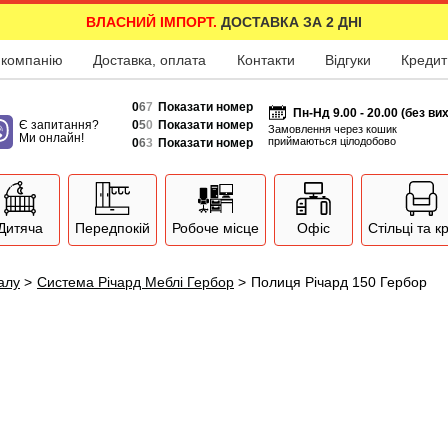
ВЛАСНИЙ ІМПОРТ.
ДОСТАВКА ЗА 2 ДНІ
 компанію
Доставка, оплата
Контакти
Відгуки
Кредит
0
6
7
Показати номер
Пн-Нд 9.00 - 20.00 (без ви
Є запитання?
0
5
0
Показати номер
Замовлення через кошик
Ми онлайн!
приймаються цілодобово
0
6
3
Показати номер
Дитяча
Передпокій
Робоче місце
Офіс
Стільці та к
залу
>
Система Річард Меблі Гербор
>
Полиця Річард 150 Гербор