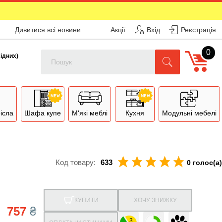
Дивитися всі новини
Акції
Вхід
Реєстрація
0
Поиск
хідних)
рісла
Шафа купе
М'які меблі
Кухня
Модульні мебелі
Код товару:
633
0 голос(а)
КУПИТИ
ХОЧУ ЗНИЖКУ
757
₴