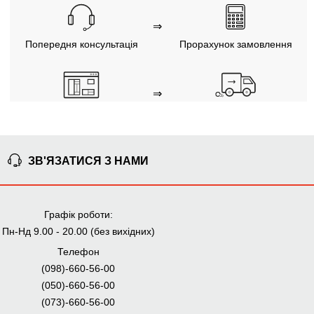
⇒
Попередня консультація
Прорахунок замовлення
⇒
Узгодження замовлення
Доставка додому
Ми уважно стежимо за виконанням замовлення на всіх
етапах від попереднього розрахунку до отримання
меблів.
ЗВ'ЯЗАТИСЯ З НАМИ
ЧОМУ КУПУЮТЬ НА
Графік роботи:
BRWMANIA.COM.UA
Пн-Нд 9.00 - 20.00 (без вихідних)
МЕБЛІ НА БУДЬ ЯКИЙ
ДОСТАВКА ЗА 2 ДНІ
Телефон
СМАК
(098)-660-56-00
СПЛАЧУЙ АВАНС, А
ПЛАТИ ЧАСТИНАМИ
(050)-660-56-00
РЕШТУ ПРИ
БЕЗ КОМІСІЙ
ОТРИМАННІ
(073)-660-56-00