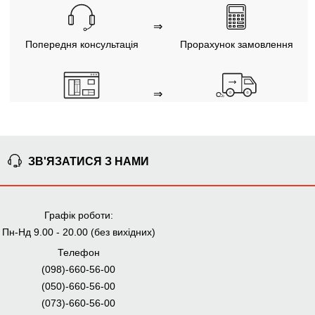
⇒
Попередня консультація
Прорахунок замовлення
⇒
Узгодження замовлення
Доставка додому
Ми уважно стежимо за виконанням замовлення на всіх
етапах від попереднього розрахунку до отримання
меблів.
ЗВ'ЯЗАТИСЯ З НАМИ
ЧОМУ КУПУЮТЬ НА
Графік роботи:
BRWMANIA.COM.UA
Пн-Нд 9.00 - 20.00 (без вихідних)
МЕБЛІ НА БУДЬ ЯКИЙ
ДОСТАВКА ЗА 2 ДНІ
Телефон
СМАК
(098)-660-56-00
СПЛАЧУЙ АВАНС, А
ПЛАТИ ЧАСТИНАМИ
(050)-660-56-00
РЕШТУ ПРИ
БЕЗ КОМІСІЙ
ОТРИМАННІ
(073)-660-56-00