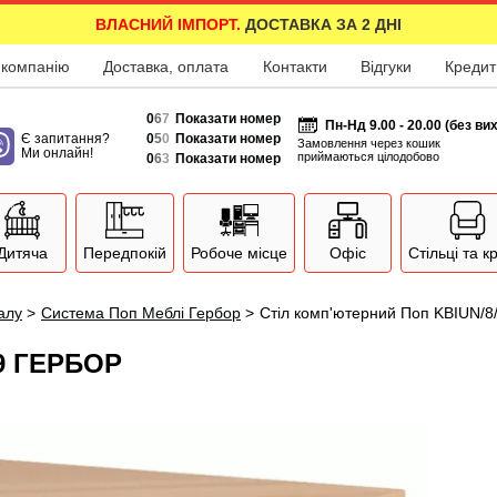
ВЛАСНИЙ ІМПОРТ.
ДОСТАВКА ЗА 2 ДНІ
 компанію
Доставка, оплата
Контакти
Відгуки
Кредит
0
6
7
Показати номер
Пн-Нд 9.00 - 20.00 (без ви
Є запитання?
0
5
0
Показати номер
Замовлення через кошик
Ми онлайн!
приймаються цілодобово
0
6
3
Показати номер
Дитяча
Передпокій
Робоче місце
Офіс
Стільці та к
залу
>
Система Поп Меблі Гербор
>
Стіл комп'ютерний Поп KBIUN/8
9 ГЕРБОР