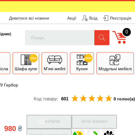
Дивитися всі новини
Акції
Вхід
Реєстрація
0
Поиск
хідних)
рісла
Шафа купе
М'які меблі
Кухня
Модульні мебелі
/9 Гербор
Код товару:
601
0 голос(а)
КУПИТИ
ХОЧУ ЗНИЖКУ
980
₴