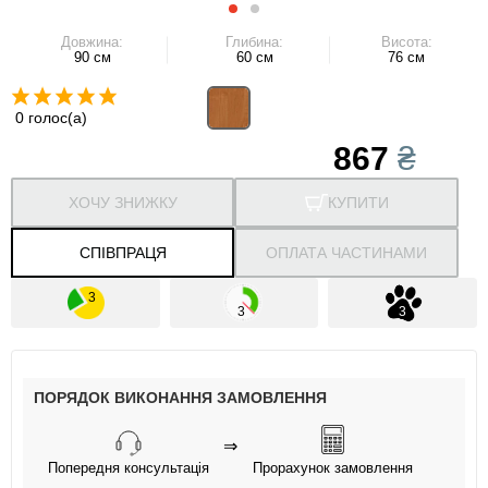
Довжина:
Глибина:
Висота:
90 см
60 см
76 см
0 голос(а)
867
₴
ХОЧУ ЗНИЖКУ
КУПИТИ
СПІВПРАЦЯ
ОПЛАТА ЧАСТИНАМИ
ПОРЯДОК ВИКОНАННЯ ЗАМОВЛЕННЯ
⇒
Попередня консультація
Прорахунок замовлення