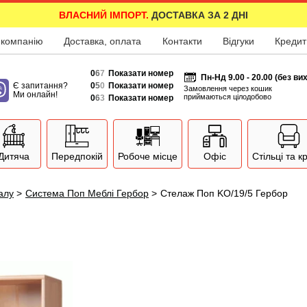
ВЛАСНИЙ ІМПОРТ.
ДОСТАВКА ЗА 2 ДНІ
 компанію
Доставка, оплата
Контакти
Відгуки
Кредит
0
6
7
Показати номер
Пн-Нд 9.00 - 20.00 (без ви
Є запитання?
0
5
0
Показати номер
Замовлення через кошик
Ми онлайн!
приймаються цілодобово
0
6
3
Показати номер
Дитяча
Передпокій
Робоче місце
Офіс
Стільці та к
залу
>
Система Поп Меблі Гербор
>
Стелаж Поп KO/19/5 Гербор