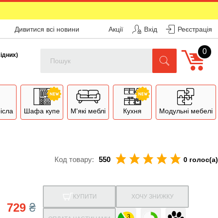
Дивитися всі новини
Акції
Вхід
Реєстрація
0
Поиск
хідних)
рісла
Шафа купе
М'які меблі
Кухня
Модульні мебелі
Код товару:
550
0 голос(а)
КУПИТИ
ХОЧУ ЗНИЖКУ
729
₴