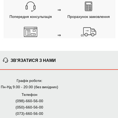
⇒
Попередня консультація
Прорахунок замовлення
⇒
Узгодження замовлення
Доставка додому
Ми уважно стежимо за виконанням замовлення на всіх
етапах від попереднього розрахунку до отримання
меблів.
ЗВ'ЯЗАТИСЯ З НАМИ
ЧОМУ КУПУЮТЬ НА
Графік роботи:
BRWMANIA.COM.UA
Пн-Нд 9.00 - 20.00 (без вихідних)
МЕБЛІ НА БУДЬ ЯКИЙ
ДОСТАВКА ЗА 2 ДНІ
Телефон
СМАК
(098)-660-56-00
СПЛАЧУЙ АВАНС, А
ПЛАТИ ЧАСТИНАМИ
(050)-660-56-00
РЕШТУ ПРИ
БЕЗ КОМІСІЙ
ОТРИМАННІ
(073)-660-56-00