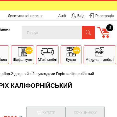
Дивитися всі новини
Акції
Вхід
Реєстрація
0
Поиск
хідних)
рісла
Шафа купе
М'які меблі
Кухня
Модульні мебелі
ербор 2-дверний з 2 шухлядами Горіх каліфорнійський
РІХ КАЛІФОРНІЙСЬКИЙ
КУПИТИ
ХОЧУ ЗНИЖКУ