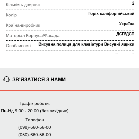
2
Кількість дверцят
Горіх каліфорнійський
Колір
Україна
Країна-виробник
ДСП/ДСП
Матеріал Корпуса/Фасада
Висувна полиця для клавіатури Висувні ящики
Особливості
Сучасний
Стиль
Комп'ютерний стіл
Тип
Ролик, фірмові петлі
Тип фурнітури
ЗВ'ЯЗАТИСЯ З НАМИ
ПОРЯДОК ВИКОНАННЯ ЗАМОВЛЕННЯ
Графік роботи:
Пн-Нд 9.00 - 20.00 (без вихідних)
⇒
Телефон
Попередня консультація
Прорахунок замовлення
(098)-660-56-00
(050)-660-56-00