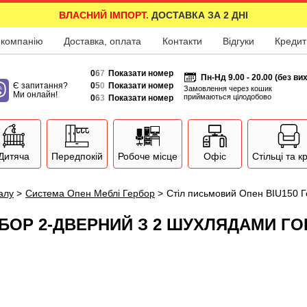
ВЛАСНИЙ ІМПОРТ.
ДОСТАВКА ЗА 2 ДНІ
 компанію
Доставка, оплата
Контакти
Відгуки
Кредит
0
6
7
Показати номер
Пн-Нд 9.00 - 20.00 (без ви
Є запитання?
0
5
0
Показати номер
Замовлення через кошик
Ми онлайн!
приймаються цілодобово
0
6
3
Показати номер
Дитяча
Передпокій
Робоче місце
Офіс
Стільці та к
залу
>
Система Опен Меблі Гербор
>
Стіл письмовий Опен BIU150 Г
РБОР 2-ДВЕРНИЙ З 2 ШУХЛЯДАМИ ГО