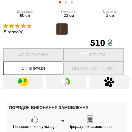
Довжина:
Глибина:
Висота:
80 см
23 см
3 см
5 голос(а)
510
₴
ХОЧУ ЗНИЖКУ
КУПИТИ
СПІВПРАЦЯ
ОПЛАТА ЧАСТИНАМИ
ПОРЯДОК ВИКОНАННЯ ЗАМОВЛЕННЯ
⇒
Попередня консультація
Прорахунок замовлення