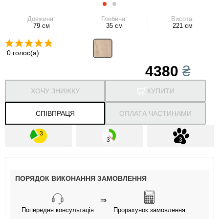
Довжина:
Глибина:
Висота:
79 см
35 см
221 см
0 голос(а)
4380
₴
ХОЧУ ЗНИЖКУ
КУПИТИ
СПІВПРАЦЯ
ОПЛАТА ЧАСТИНАМИ
ПОРЯДОК ВИКОНАННЯ ЗАМОВЛЕННЯ
⇒
Попередня консультація
Прорахунок замовлення