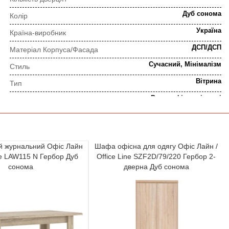
Дуб сонома
Колір
Україна
Країна-виробник
ДСП/ДСП
Матеріал Корпуса/Фасада
Сучасний, Мінімалізм
Стиль
Вітрина
Тип
Ролик, фірмові петлі
Тип фурнітури
ПОРЯДОК ВИКОНАННЯ ЗАМОВЛЕННЯ
ий журнальний Офіс Лайн
Шафа офісна для одягу Офіс Лайн /
ine LAW115 N Гербор Дуб
Office Line SZF2D/79/220 Гербор 2-
⇒
сонома
дверна Дуб сонома
Попередня консультація
Прорахунок замовлення
⇒
Узгодження замовлення
Доставка додому