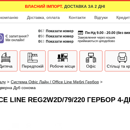
ВЛАСНИЙ ІМПОРТ.
ДОСТАВКА ЗА 2 ДНІ
 компанію
Доставка, оплата
Контакти
Відгуки
Кредит
0
6
7
Показати номер
Пн-Нд 9.00 - 20.00 (без ви
Є запитання?
0
5
0
Показати номер
Замовлення через кошик
Ми онлайн!
приймаються цілодобово
0
6
3
Показати номер
Дитяча
Передпокій
Робоче місце
Офіс
Стільці та к
залу
>
Система Офіс Лайн / Office Line Меблі Гербор
>
-дверна Дуб сонома
ICE LINE REG2W2D/79/220 ГЕРБОР 4