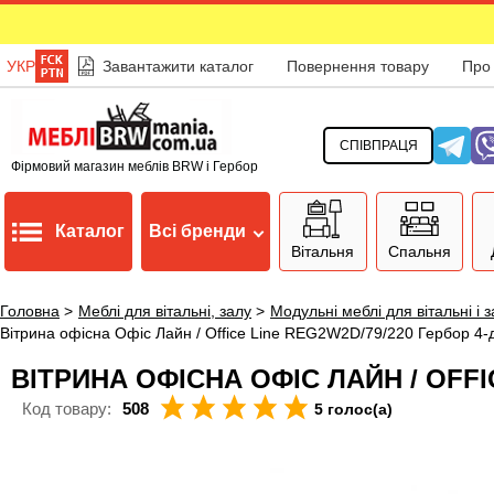
УКР
Завантажити каталог
Повернення товару
Про
СПІВПРАЦЯ
Фірмовий магазин меблів BRW і Гербор
Каталог
Всі бренди
Вітальня
Спальня
Головна
>
Меблі для вітальні, залу
>
Модульні меблі для вітальні і 
Вітрина офісна Офіс Лайн / Office Line REG2W2D/79/220 Гербор 4
ВІТРИНА ОФІСНА ОФІС ЛАЙН / OFF
Код товару:
508
5 голос(а)