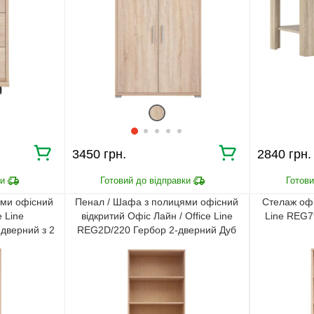
3450 грн.
2840 грн.
ями офісний
Пенал / Шафа з полицями офісний
Стелаж офі
e Line
відкритий Офіс Лайн / Office Line
Line REG7
дверний з 2
REG2D/220 Гербор 2-дверний Дуб
онома
сонома