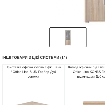
ІНШІ ТОВАРИ З ЦІЄЇ СИСТЕМИ (14)
Приставка офісна кутова Офіс Лайн
Комод офісний під стіл
/ Office Line BIUN Гербор Дуб
Office Line KON3S Г
сонома
шухлядами Дуб с