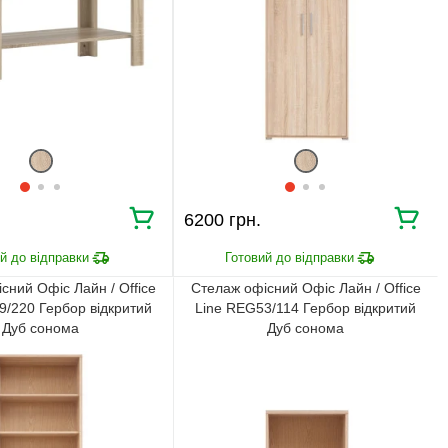
Ми уважно стежимо за виконанням замовлення на всіх
етапах від попереднього розрахунку до отримання
меблів.
ЧОМУ КУПУЮТЬ НА
BRWMANIA.COM.UA
МЕБЛІ НА БУДЬ ЯКИЙ
ДОСТАВКА ЗА 2 ДНІ
СМАК
6200 грн.
СПЛАЧУЙ АВАНС, А
ПЛАТИ ЧАСТИНАМИ
РЕШТУ ПРИ
БЕЗ КОМІСІЙ
ОТРИМАННІ
99,9% ЗАДОВОЛЕНИХ
сний Офіс Лайн / Office
Стелаж офісний Офіс Лайн / Office
ЗБІРКА МЕБЛІВ
КЛІЄНТІВ
9/220 Гербор відкритий
Line REG53/114 Гербор відкритий
Дуб сонома
Дуб сонома