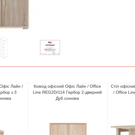
 Офіс Лайн /
Комод офісний Офіс Лайн / Office
Стіл офісн
ербор з 3
Line REG2D/114 Гербор 2-дверний
/ Office L
онома
Дуб сонома