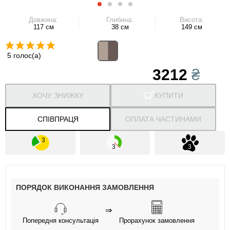
Довжина:
Глибина:
Висота:
117 см
38 см
149 см
5 голос(а)
3212
₴
ХОЧУ ЗНИЖКУ
КУПИТИ
СПІВПРАЦЯ
ОПЛАТА ЧАСТИНАМИ
ПОРЯДОК ВИКОНАННЯ ЗАМОВЛЕННЯ
⇒
Попередня консультація
Прорахунок замовлення