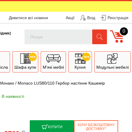
Дивитися всі новини
Акції
Вхід
Реєстрація
0
Поиск
хідних)
рісла
Шафа купе
М'які меблі
Кухня
Модульні мебелі
Монако / Monaco LUS80/110 Гербор настінне Кашемір
ХОЧУ БЕЗКОШТОВНУ
КУПИТИ
ДОСТАВКУ*