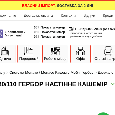
ВЛАСНИЙ ІМПОРТ.
ДОСТАВКА ЗА 2 ДНІ
 компанію
Доставка, оплата
Контакти
Відгуки
Кредит
0
6
7
Показати номер
Пн-Нд 9.00 - 20.00 (без ви
Є запитання?
0
5
0
Показати номер
Замовлення через кошик
Ми онлайн!
приймаються цілодобово
0
6
3
Показати номер
Дитяча
Передпокій
Робоче місце
Офіс
Стільці та к
залу
>
Система Монако / Monaco Кашемір Меблі Гербор
>
Дзеркало 
0/110 ГЕРБОР НАСТІННЕ КАШЕМІР