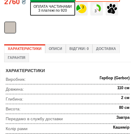
2760
₴
ОПЛАТА ЧАСТИНАМИ
3 платежі по 920
ХАРАКТЕРИСТИКИ
ОПИСИ
ВІДГУКИ: 0
ДОСТАВКА
ГАРАНТІЯ
ХАРАКТЕРИСТИКИ
Гербор (Gerbor)
Виробник:
110 см
Довжина:
2 см
Глибина:
80 см
Висота:
Завтра
Передамо в службу доставки
Кашемір
Колір рами