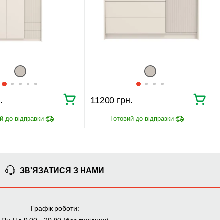
Узгодження замовлення
Доставка додому
Ми уважно стежимо за виконанням замовлення на всіх
етапах від попереднього розрахунку до отримання
меблів.
ЧОМУ КУПУЮТЬ НА
BRWMANIA.COM.UA
МЕБЛІ НА БУДЬ ЯКИЙ
ДОСТАВКА ЗА 2 ДНІ
.
11200 грн.
СМАК
СПЛАЧУЙ АВАНС, А
ПЛАТИ ЧАСТИНАМИ
РЕШТУ ПРИ
БЕЗ КОМІСІЙ
ОТРИМАННІ
99,9% ЗАДОВОЛЕНИХ
ЗБІРКА МЕБЛІВ
КЛІЄНТІВ
ЗВ'ЯЗАТИСЯ З НАМИ
Графік роботи: