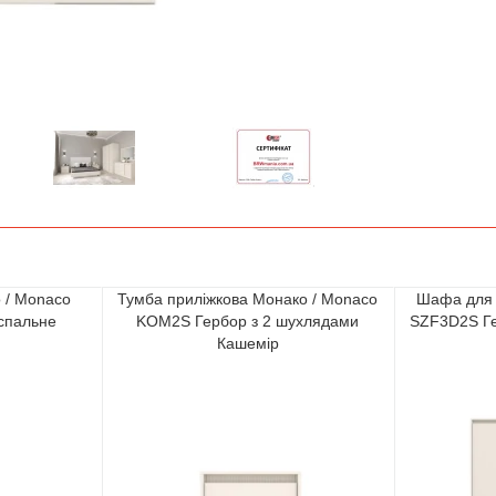
о / Monaco
Тумба приліжкова Монако / Monaco
Шафа для 
спальне
KOM2S Гербор з 2 шухлядами
SZF3D2S Ге
Кашемір