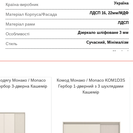
Україна
Країна-виробник
ЛДСП 16, 22мм/МДФ
Матеріал Корпуса/Фасада
ЛДСП
Матеріал рами
Дзеркало шліфоване 3 мм
Особливості
Сучасний, Мінімалізм
Стиль
Настінні
Тип
Прямокутна
Форма
ПОРЯДОК ВИКОНАННЯ ЗАМОВЛЕННЯ
одягу Монако / Monaco
Комод Монако / Monaco KOM1D3S
рбор 3-дверна Кашемір
Гербор 1-дверний з 3 шухлядами
Кашемір
⇒
Попередня консультація
Прорахунок замовлення
⇒