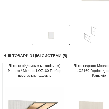
ІНШІ ТОВАРИ З ЦІЄЇ СИСТЕМИ (5)
Ліжко (з підйомним механізмом)
Ліжко (каркас) Монак
Монако / Monaco LOZ160 Гербор
LOZ160 Гербор дво
двоспальне Кашемір
Кашемір