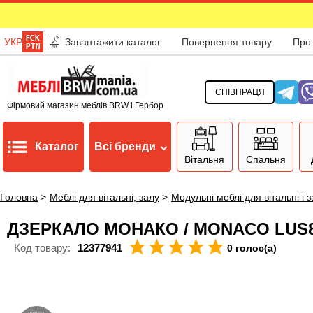
УКР
Завантажити каталог
Повернення товару
Про
СПІВПРАЦЯ
Фірмовий магазин меблів BRW і Гербор
Каталог
Всі бренди
Вітальня
Спальня
Головна
>
Меблі для вітальні, залу
>
Модульні меблі для вітальні і 
ДЗЕРКАЛО МОНАКО / MONACO LUS8
Код товару:
12377941
0 голос(а)