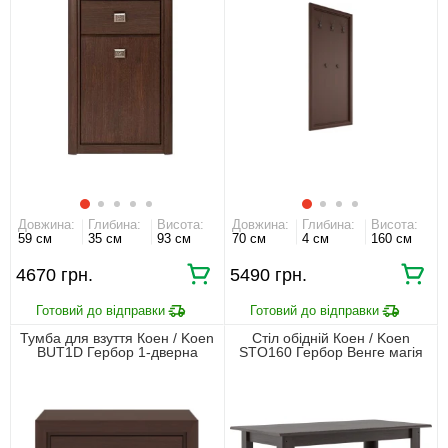
Довжина:
Глибина:
Висота:
Довжина:
Глибина:
Висота:
59 см
35 см
93 см
70 см
4 см
160 см
4670 грн.
5490 грн.
Тумба для взуття Коен / Koen
Стіл обідній Коен / Koen
BUT1D Гербор 1-дверна
STO160 Гербор Венге магія
Венге магія