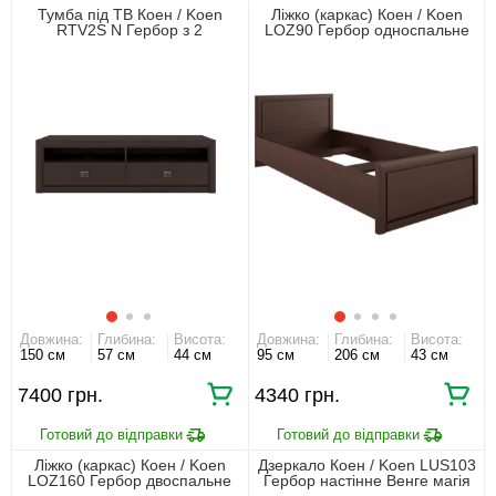
Тумба під ТВ Коен / Koen
Ліжко (каркас) Коен / Koen
RTV2S N Гербор з 2
LOZ90 Гербор односпальне
шухлядами Венге магія
Венге магія
Довжина:
Глибина:
Висота:
Довжина:
Глибина:
Висота:
150 см
57 см
44 см
95 см
206 см
43 см
7400 грн.
4340 грн.
Ліжко (каркас) Коен / Koen
Дзеркало Коен / Koen LUS103
LOZ160 Гербор двоспальне
Гербор настінне Венге магія
Венге магія