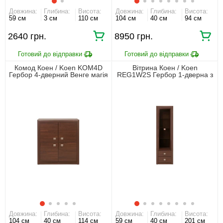
Довжина:
Глибина:
Висота:
Довжина:
Глибина:
Висота:
59 см
3 см
110 см
104 см
40 см
94 см
2640 грн.
8950 грн.
Комод Коен / Koen KOM4D
Вітрина Коен / Koen
Гербор 4-дверний Венге магія
REG1W2S Гербор 1-дверна з
2 шухлядами Венге магія
Довжина:
Глибина:
Висота:
Довжина:
Глибина:
Висота:
104 см
40 см
114 см
59 см
40 см
201 см