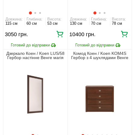
Довжина:
Глибина:
Висота:
Довжина:
Глибина:
Висота:
115 см
60 см
53 см
130 см
70 см
78 см
3050 грн.
10400 грн.
Дзеркало Коен / Koen LUS/58
Комод Коен / Koen KOM4S
Гербор настінне Венге магія
Гербор з 4 шухлядами Венге
магія