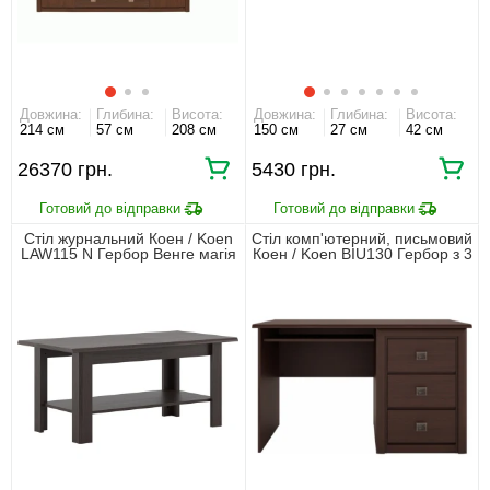
Довжина:
Глибина:
Висота:
Довжина:
Глибина:
Висота:
214 см
57 см
208 см
150 см
27 см
42 см
26370 грн.
5430 грн.
Стіл журнальний Коен / Koen
Стіл комп'ютерний, письмовий
LAW115 N Гербор Венге магія
Коен / Koen BIU130 Гербор з 3
шухлядами Венге магія