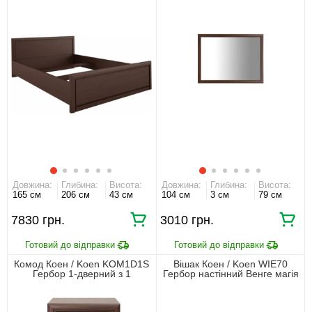
Довжина:
Глибина:
Висота:
Довжина:
Глибина:
Висота:
165 см
206 см
43 см
104 см
3 см
79 см
7830 грн.
3010 грн.
Комод Коен / Koen KOM1D1S
Вішак Коен / Koen WIE70
Гербор 1-дверний з 1
Гербор настінний Венге магія
шухлядою Венге магія