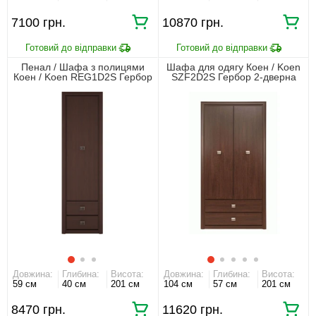
7100 грн.
10870 грн.
Пенал / Шафа з полицями
Шафа для одягу Коен / Koen
Коен / Koen REG1D2S Гербор
SZF2D2S Гербор 2-дверна
1-дверний з 2 шухлядами
Венге магія
Венге магія
Довжина:
Глибина:
Висота:
Довжина:
Глибина:
Висота:
59 см
40 см
201 см
104 см
57 см
201 см
8470 грн.
11620 грн.