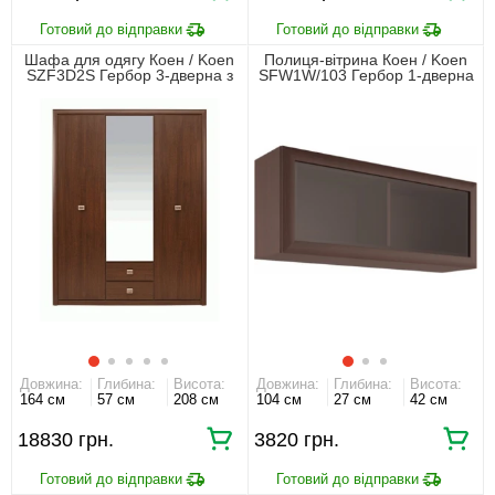
Шафа для одягу Коен / Koen
Полиця-вітрина Коен / Koen
SZF3D2S Гербор 3-дверна з
SFW1W/103 Гербор 1-дверна
дзеркалом Венге магія
Венге магія
Довжина:
Глибина:
Висота:
Довжина:
Глибина:
Висота:
164 см
57 см
208 см
104 см
27 см
42 см
18830 грн.
3820 грн.