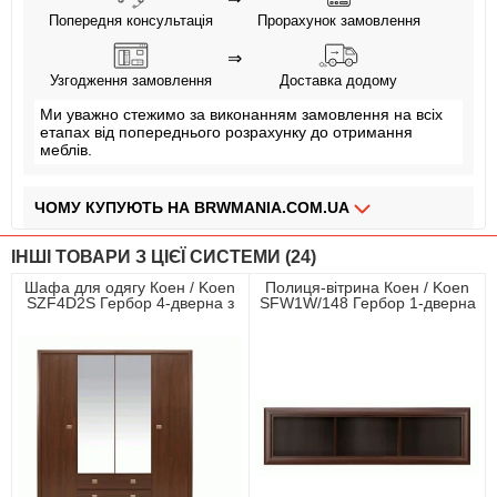
Попередня консультація
Прорахунок замовлення
⇒
Узгодження замовлення
Доставка додому
Ми уважно стежимо за виконанням замовлення на всіх
етапах від попереднього розрахунку до отримання
меблів.
ЧОМУ КУПУЮТЬ НА BRWMANIA.COM.UA
МЕБЛІ НА БУДЬ ЯКИЙ СМАК
ІНШІ ТОВАРИ З ЦІЄЇ СИСТЕМИ (24)
ДОСТАВКА ЗА 2 ДНІ
Шафа для одягу Коен / Koen
Полиця-вітрина Коен / Koen
SZF4D2S Гербор 4-дверна з
SFW1W/148 Гербор 1-дверна
СПЛАЧУЙ АВАНС, А РЕШТУ ПРИ ОТРИМАННІ
дзеркалом Венге магія
Венге магія
ПЛАТИ ЧАСТИНАМИ БЕЗ КОМІСІЙ
ЗБІРКА МЕБЛІВ
99,9% ЗАДОВОЛЕНИХ КЛІЄНТІВ