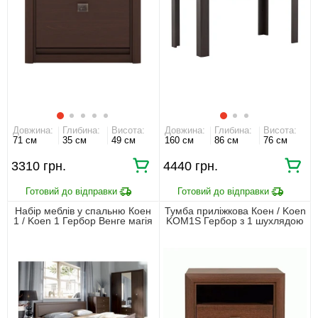
Довжина:
Глибина:
Висота:
Довжина:
Глибина:
Висота:
71 см
35 см
49 см
160 см
86 см
76 см
3310 грн.
4440 грн.
Набір меблів у спальню Коен
Тумба приліжкова Коен / Koen
1 / Koen 1 Гербор Венге магія
KOM1S Гербор з 1 шухлядою
Венге магія