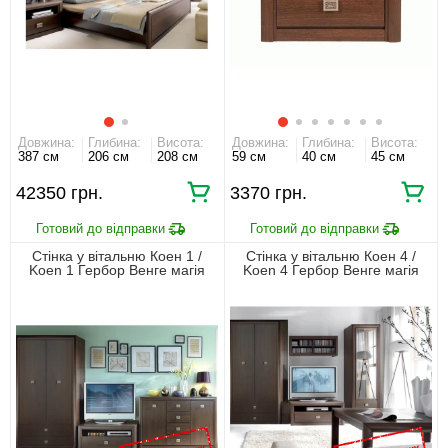
Довжина:
Глибина:
Висота:
Довжина:
Глибина:
Висота:
387 см
206 см
208 см
59 см
40 см
45 см
42350 грн.
3370 грн.
Стінка у вітальню Коен 1 /
Стінка у вітальню Коен 4 /
Koen 1 Гербор Венге магія
Koen 4 Гербор Венге магія