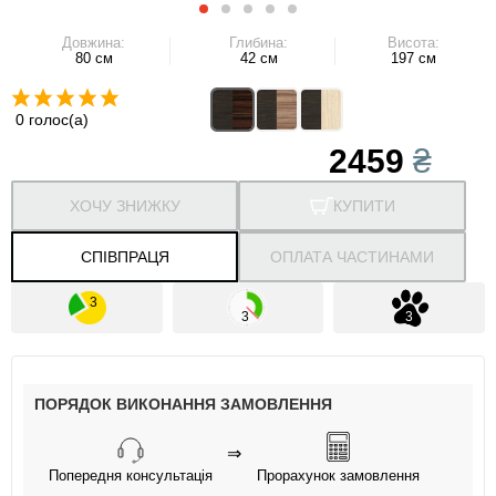
Довжина:
Глибина:
Висота:
80 см
42 см
197 см
0 голос(а)
2459
₴
ХОЧУ ЗНИЖКУ
КУПИТИ
СПІВПРАЦЯ
ОПЛАТА ЧАСТИНАМИ
ПОРЯДОК ВИКОНАННЯ ЗАМОВЛЕННЯ
⇒
Попередня консультація
Прорахунок замовлення