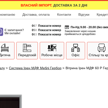
ВЛАСНИЙ ІМПОРТ.
ДОСТАВКА ЗА 2 ДНІ
 компанію
Доставка, оплата
Контакти
Відгуки
Кредит
0
6
7
Показати номер
Пн-Нд 9.00 - 20.00 (без ви
Є запитання?
0
5
0
Показати номер
Замовлення через кошик
Ми онлайн!
приймаються цілодобово
0
6
3
Показати номер
Дитяча
Передпокій
Робоче місце
Офіс
Стільці та к
залу
>
Система Ірен МДФ Меблі Гербор
>
Вітрина Ірен МДФ 60 P Ге