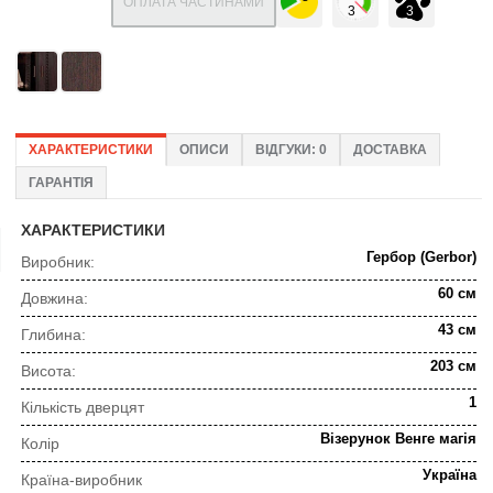
ОПЛАТА ЧАСТИНАМИ
ХАРАКТЕРИСТИКИ
ОПИСИ
ВІДГУКИ: 0
ДОСТАВКА
ГАРАНТІЯ
ХАРАКТЕРИСТИКИ
Гербор (Gerbor)
Виробник:
60 см
Довжина:
43 см
Глибина:
203 см
Висота:
1
Кількість дверцят
Візерунок Венге магія
Колір
Україна
Країна-виробник