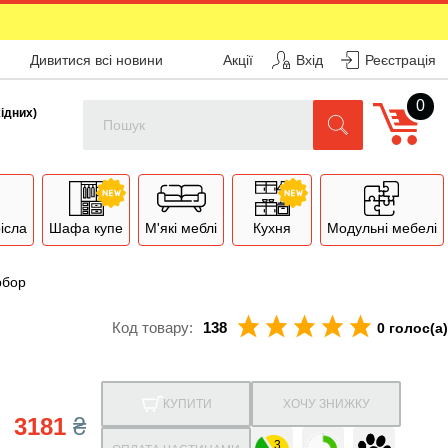
Дивитися всі новини
Акції
Вхід
Реєстрація
0
Поиск
хідних)
рісла
Шафа купе
М'які меблі
Кухня
Модульні мебелі
рбор
Код товару:
138
0 голос(а)
КУПИТИ
ХОЧУ ЗНИЖКУ
3181
₴