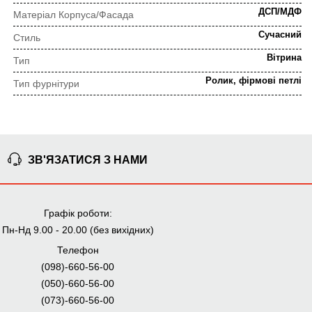
ДСП/МДФ
Матеріал Корпуса/Фасада
Сучасний
Стиль
Вітрина
Тип
Ролик, фірмові петлі
Тип фурнітури
ПОРЯДОК ВИКОНАННЯ ЗАМОВЛЕННЯ
ЗВ'ЯЗАТИСЯ З НАМИ
⇒
Попередня консультація
Прорахунок замовлення
Графік роботи:
Пн-Нд 9.00 - 20.00 (без вихідних)
⇒
Узгодження замовлення
Доставка додому
Телефон
(098)-660-56-00
Ми уважно стежимо за виконанням замовлення на всіх
(050)-660-56-00
етапах від попереднього розрахунку до отримання
меблів.
(073)-660-56-00