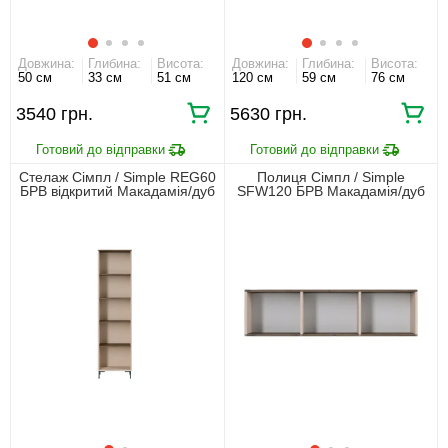
Довжина:
Глибина:
Висота:
Довжина:
Глибина:
Висота:
50 см
33 см
51 см
120 см
59 см
76 см
3540 грн.
5630 грн.
Стелаж Сімпл / Simple REG60
Полиця Сімпл / Simple
БРВ відкритий Макадамія/дуб
SFW120 БРВ Макадамія/дуб
ліворно
ліворно