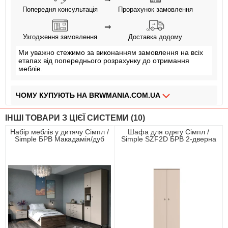
Попередня консультація
Прорахунок замовлення
⇒
Узгодження замовлення
Доставка додому
Ми уважно стежимо за виконанням замовлення на всіх
етапах від попереднього розрахунку до отримання
меблів.
ЧОМУ КУПУЮТЬ НА BRWMANIA.COM.UA
МЕБЛІ НА БУДЬ ЯКИЙ СМАК
ІНШІ ТОВАРИ З ЦІЄЇ СИСТЕМИ (10)
ДОСТАВКА ЗА 2 ДНІ
Набір меблів у дитячу Сімпл /
Шафа для одягу Сімпл /
Simple БРВ Макадамія/дуб
Simple SZF2D БРВ 2-дверна
СПЛАЧУЙ АВАНС, А РЕШТУ ПРИ ОТРИМАННІ
ліворно
Макадамія/дуб ліворно
ПЛАТИ ЧАСТИНАМИ БЕЗ КОМІСІЙ
ЗБІРКА МЕБЛІВ
99,9% ЗАДОВОЛЕНИХ КЛІЄНТІВ