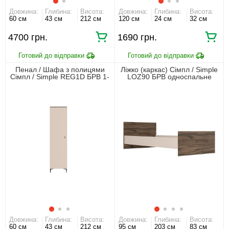
Довжина:
Глибина:
Висота:
Довжина:
Глибина:
Висота:
60 см
43 см
212 см
120 см
24 см
32 см
4700 грн.
1690 грн.
Пенал / Шафа з полицями
Ліжко (каркас) Сімпл / Simple
Сімпл / Simple REG1D БРВ 1-
LOZ90 БРВ односпальне
дверний Макадамія/дуб
Макадамія/дуб ліворно
ліворно
Довжина:
Глибина:
Висота:
Довжина:
Глибина:
Висота:
60 см
43 см
212 см
95 см
203 см
83 см