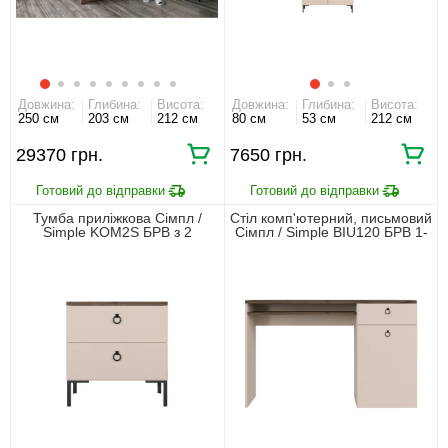
Довжина:
Глибина:
Висота:
Довжина:
Глибина:
Висота:
250 см
203 см
212 см
80 см
53 см
212 см
29370 грн.
7650 грн.
Тумба приліжкова Сімпл /
Стіл комп'ютерний, письмовий
Simple KOM2S БРВ з 2
Сімпл / Simple BIU120 БРВ 1-
шухлядами Макадамія/дуб
дверний з 1 шухлядою
ліворно
Макадамія/дуб ліворно