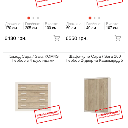
Довжина:
Глибина:
Висота:
Довжина:
Глибина:
Висота:
170 см
205 см
100 см
60 см
40 см
107 см
6430 грн.
6550 грн.
Комод Сара / Sara KOM4S
Шафа-купе Сара / Sara 160
Гербор з 4 шухлядами
Гербор 2-дверна Кашемір/дуб
Кашемір/дуб сонома
сонома