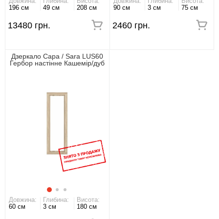
Довжина:
Глибина:
Висота:
Довжина:
Глибина:
Висота:
196 см
49 см
208 см
90 см
3 см
75 см
13480 грн.
2460 грн.
Дзеркало Сара / Sara LUS60
Гербор настінне Кашемір/дуб
сонома
Довжина:
Глибина:
Висота:
60 см
3 см
180 см