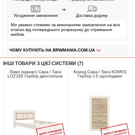
⇒
Узгодження замовлення
Доставка додому
Ми уважно стежимо за виконанням замовлення на всіх
етапах від попереднього розрахунку до отримання
меблів.
ЧОМУ КУПУЮТЬ НА BRWMANIA.COM.UA
МЕБЛІ НА БУДЬ ЯКИЙ СМАК
ІНШІ ТОВАРИ З ЦІЄЇ СИСТЕМИ (7)
ДОСТАВКА ЗА 2 ДНІ
Ліжко (каркас) Сара / Sara
Комод Сара / Sara KOM5S
LOZ160 Гербор двоспальне
Гербор з 5 шухлядами
СПЛАЧУЙ АВАНС, А РЕШТУ ПРИ ОТРИМАННІ
Кашемір/дуб сонома
Кашемір/дуб сонома
ПЛАТИ ЧАСТИНАМИ БЕЗ КОМІСІЙ
ЗБІРКА МЕБЛІВ
99,9% ЗАДОВОЛЕНИХ КЛІЄНТІВ