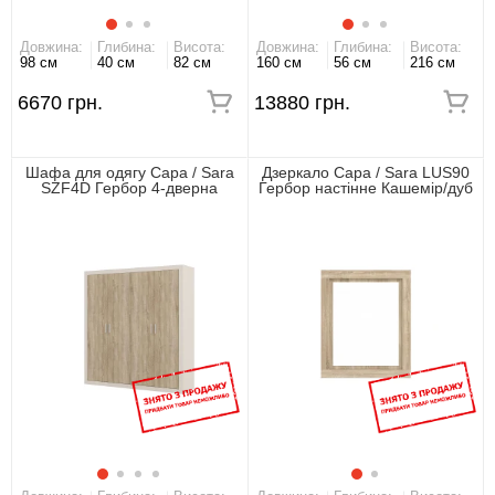
Довжина:
Глибина:
Висота:
Довжина:
Глибина:
Висота:
98 см
40 см
82 см
160 см
56 см
216 см
6670 грн.
13880 грн.
Шафа для одягу Сара / Sara
Дзеркало Сара / Sara LUS90
SZF4D Гербор 4-дверна
Гербор настінне Кашемір/дуб
Кашемір/дуб сонома
сонома