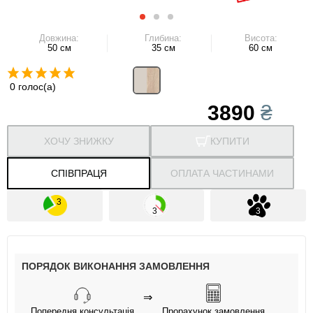
Довжина:
Глибина:
Висота:
50 см
35 см
60 см
0 голос(а)
3890
₴
ХОЧУ ЗНИЖКУ
КУПИТИ
СПІВПРАЦЯ
ОПЛАТА ЧАСТИНАМИ
ПОРЯДОК ВИКОНАННЯ ЗАМОВЛЕННЯ
⇒
Попередня консультація
Прорахунок замовлення