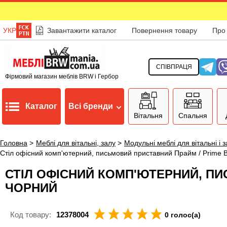
УКР
Завантажити каталог
Повернення товару
Про
СПІВПРАЦЯ
Фірмовий магазин меблів BRW і Гербор
Каталог
Всі бренди
Вітальня
Спальня
Головна
>
Меблі для вітальні, залу
>
Модульні меблі для вітальні і 
Стіл офісний комп'ютерний, письмовий приставний Прайм / Prime 
СТІЛ ОФІСНИЙ КОМП'ЮТЕРНИЙ, ПИС
ЧОРНИЙ
Код товару:
12378004
0 голос(а)