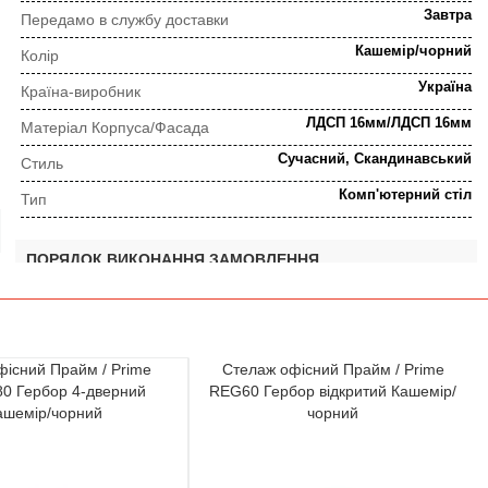
Завтра
Передамо в службу доставки
Кашемір/чорний
Колір
Україна
Країна-виробник
ЛДСП 16мм/ЛДСП 16мм
Матеріал Корпуса/Фасада
Сучасний, Скандинавський
Стиль
Комп'ютерний стіл
Тип
ПОРЯДОК ВИКОНАННЯ ЗАМОВЛЕННЯ
⇒
Попередня консультація
Прорахунок замовлення
фісний Прайм / Prime
Стелаж офісний Прайм / Prime
0 Гербор 4-дверний
REG60 Гербор відкритий Кашемір/
ашемір/чорний
чорний
⇒
Узгодження замовлення
Доставка додому