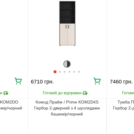
6710 грн.
7460 грн.
e KOM2DO
Комод Прайм / Prime KOM2D4S
Тумба П
мір/чорний
Гербор 2-дверний з 4 шухлядами
Гербор 2-
Кашемір/чорний