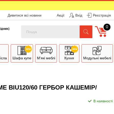
Дивитися всі новини
Акції
Вхід
Реєстрація
0
Поиск
хідних)
рісла
Шафа купе
М'які меблі
Кухня
Модульні мебелі
E BIU120/60 ГЕРБОР КАШЕМІР/