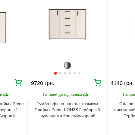
9720 грн.
4140 грн.
райм / Prime
Тумба офісна під стіл з замком
Стіл оф
верна з 1
Прайм / Prime KON3S Гербор з 3
письмовий
/чорний
шухлядами Кашемір/чорний
Гербо