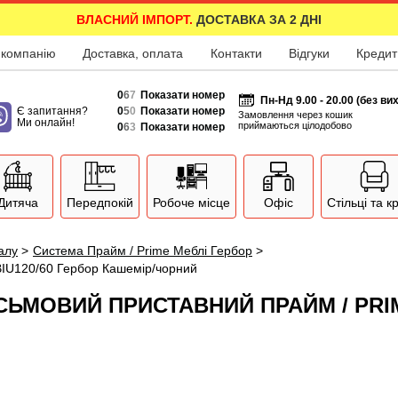
ВЛАСНИЙ ІМПОРТ.
ДОСТАВКА ЗА 2 ДНІ
 компанію
Доставка, оплата
Контакти
Відгуки
Кредит
0
6
7
Показати номер
Пн-Нд 9.00 - 20.00 (без ви
Є запитання?
0
5
0
Показати номер
Замовлення через кошик
Ми онлайн!
приймаються цілодобово
0
6
3
Показати номер
Дитяча
Передпокій
Робоче місце
Офіс
Стільці та к
залу
>
Система Прайм / Prime Меблі Гербор
>
BIU120/60 Гербор Кашемір/чорний
ЬМОВИЙ ПРИСТАВНИЙ ПРАЙМ / PRIM