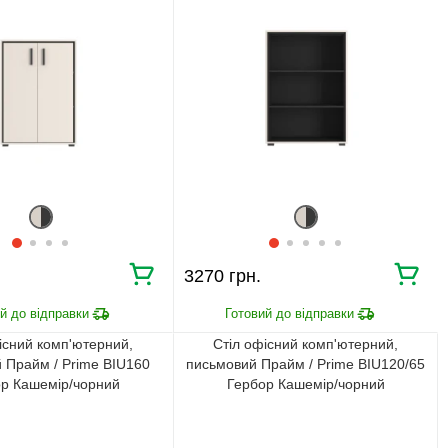
3270 грн.
існий комп'ютерний,
Стіл офісний комп'ютерний,
 Прайм / Prime BIU160
письмовий Прайм / Prime BIU120/65
р Кашемір/чорний
Гербор Кашемір/чорний