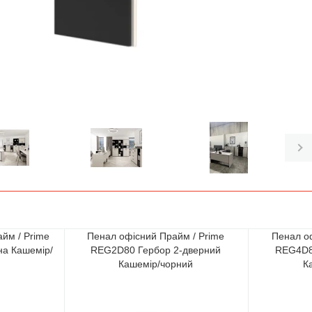
йм / Prime
Пенал офісний Прайм / Prime
Пенал о
на Кашемір/
REG2D80 Гербор 2-дверний
REG4D8
Кашемір/чорний
К