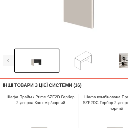
ІНШІ ТОВАРИ З ЦІЄЇ СИСТЕМИ (16)
Шафа Прайм / Prime SZF2D Гербор
Шафа комбінована Пра
2-дверна Кашемір/чорний
SZF2DC Гербор 2-двер
чорний