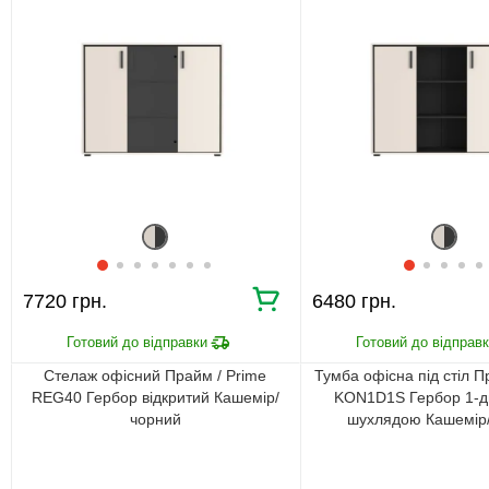
7720 грн.
6480 грн.
Стелаж офісний Прайм / Prime
Тумба офісна під стіл П
REG40 Гербор відкритий Кашемір/
KON1D1S Гербор 1-д
чорний
шухлядою Кашемір