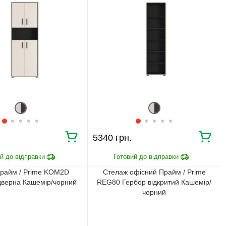
Ми уважно стежимо за виконанням замовлення на всіх
етапах від попереднього розрахунку до отримання
меблів.
ЧОМУ КУПУЮТЬ НА
BRWMANIA.COM.UA
МЕБЛІ НА БУДЬ ЯКИЙ
ДОСТАВКА ЗА 2 ДНІ
СМАК
СПЛАЧУЙ АВАНС, А
ПЛАТИ ЧАСТИНАМИ
РЕШТУ ПРИ
БЕЗ КОМІСІЙ
ОТРИМАННІ
99,9% ЗАДОВОЛЕНИХ
5340 грн.
ЗБІРКА МЕБЛІВ
КЛІЄНТІВ
райм / Prime KOM2D
Стелаж офісний Прайм / Prime
дверна Кашемір/чорний
REG80 Гербор відкритий Кашемір/
чорний