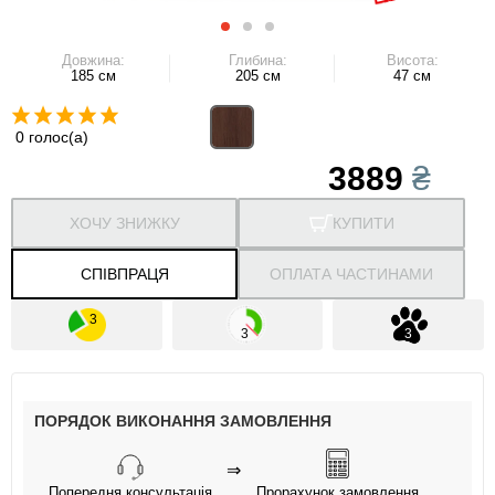
Довжина:
Глибина:
Висота:
185 см
205 см
47 см
0 голос(а)
3889
₴
ХОЧУ ЗНИЖКУ
КУПИТИ
СПІВПРАЦЯ
ОПЛАТА ЧАСТИНАМИ
ПОРЯДОК ВИКОНАННЯ ЗАМОВЛЕННЯ
⇒
Попередня консультація
Прорахунок замовлення