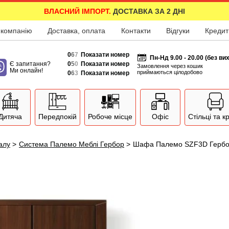
ВЛАСНИЙ ІМПОРТ.
ДОСТАВКА ЗА 2 ДНІ
 компанію
Доставка, оплата
Контакти
Відгуки
Кредит
0
6
7
Показати номер
Пн-Нд 9.00 - 20.00 (без ви
Є запитання?
0
5
0
Показати номер
Замовлення через кошик
Ми онлайн!
приймаються цілодобово
0
6
3
Показати номер
Дитяча
Передпокій
Робоче місце
Офіс
Стільці та к
залу
>
Система Палемо Меблі Гербор
>
Шафа Палемо SZF3D Герб