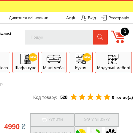
Дивитися всі новини
Акції
Вхід
Реєстрація
0
Поиск
хідних)
рісла
Шафа купе
М'які меблі
Кухня
Модульні мебелі
ор
Код товару:
528
0 голос(а)
КУПИТИ
ХОЧУ ЗНИЖКУ
4990
₴