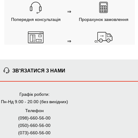
⇒
Попередня консультація
Прорахунок замовлення
⇒
Узгодження замовлення
Доставка додому
Ми уважно стежимо за виконанням замовлення на всіх
етапах від попереднього розрахунку до отримання
меблів.
ЗВ'ЯЗАТИСЯ З НАМИ
ЧОМУ КУПУЮТЬ НА
Графік роботи:
BRWMANIA.COM.UA
Пн-Нд 9.00 - 20.00 (без вихідних)
МЕБЛІ НА БУДЬ ЯКИЙ
ДОСТАВКА ЗА 2 ДНІ
Телефон
СМАК
(098)-660-56-00
СПЛАЧУЙ АВАНС, А
ПЛАТИ ЧАСТИНАМИ
(050)-660-56-00
РЕШТУ ПРИ
БЕЗ КОМІСІЙ
ОТРИМАННІ
(073)-660-56-00