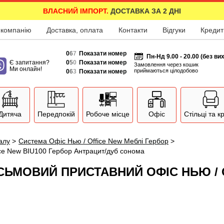
ВЛАСНИЙ ІМПОРТ.
ДОСТАВКА ЗА 2 ДНІ
 компанію
Доставка, оплата
Контакти
Відгуки
Кредит
0
6
7
Показати номер
Пн-Нд 9.00 - 20.00 (без ви
Є запитання?
0
5
0
Показати номер
Замовлення через кошик
Ми онлайн!
приймаються цілодобово
0
6
3
Показати номер
Дитяча
Передпокій
Робоче місце
Офіс
Стільці та к
залу
>
Система Офіс Нью / Office New Меблі Гербор
>
ice New BIU100 Гербор Антрацит/дуб сонома
СЬМОВИЙ ПРИСТАВНИЙ ОФІС НЬЮ / O