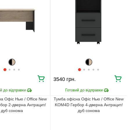
Ми уважно стежимо за виконанням замовлення на всіх
етапах від попереднього розрахунку до отримання
меблів.
ЧОМУ КУПУЮТЬ НА
BRWMANIA.COM.UA
МЕБЛІ НА БУДЬ ЯКИЙ
ДОСТАВКА ЗА 2 ДНІ
СМАК
СПЛАЧУЙ АВАНС, А
ПЛАТИ ЧАСТИНАМИ
РЕШТУ ПРИ
БЕЗ КОМІСІЙ
ОТРИМАННІ
99,9% ЗАДОВОЛЕНИХ
3540 грн.
ЗБІРКА МЕБЛІВ
КЛІЄНТІВ
а Офіс Нью / Office New
Тумба офісна Офіс Нью / Office New
ор 2-дверна Антрацит/
KOM4D Гербор 4-дверна Антрацит/
дуб сонома
дуб сонома