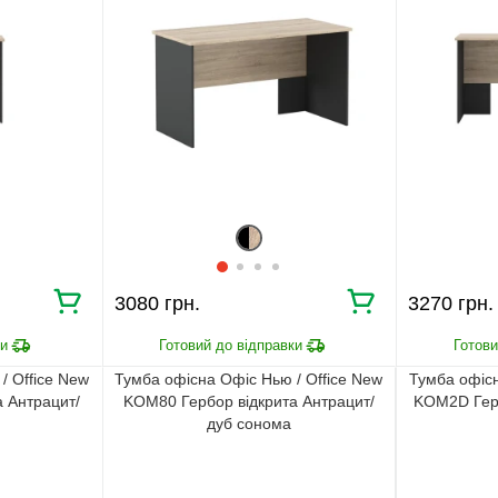
3080 грн.
3270 грн.
/ Office New
Тумба офісна Офіс Нью / Office New
Тумба офісн
 Антрацит/
KOM80 Гербор відкрита Антрацит/
KOM2D Герб
дуб сонома