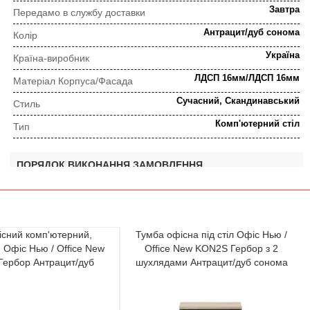
Завтра
Передамо в службу доставки
Антрацит/дуб сонома
Колір
Україна
Країна-виробник
ЛДСП 16мм/ЛДСП 16мм
Матеріал Корпуса/Фасада
Сучасний, Скандинавський
Стиль
Комп'ютерний стіл
Тип
ПОРЯДОК ВИКОНАННЯ ЗАМОВЛЕННЯ
⇒
Попередня консультація
Прорахунок замовлення
існий комп'ютерний,
Тумба офісна під стіл Офіс Нью /
 Офіс Нью / Office New
Office New KON2S Гербор з 2
Гербор Антрацит/дуб
шухлядами Антрацит/дуб сонома
⇒
сонома
Узгодження замовлення
Доставка додому