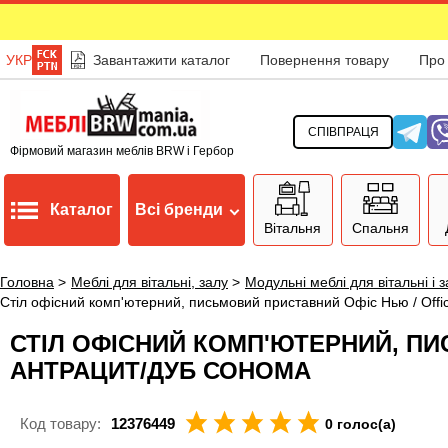
УКР
Завантажити каталог
Повернення товару
Про
СПІВПРАЦЯ
Фірмовий магазин меблів BRW і Гербор
Каталог
Всі бренди
Вітальня
Спальня
Головна
>
Меблі для вітальні, залу
>
Модульні меблі для вітальні і 
Стіл офісний комп'ютерний, письмовий приставний Офіс Нью / Off
СТІЛ ОФІСНИЙ КОМП'ЮТЕРНИЙ, ПИ
АНТРАЦИТ/ДУБ СОНОМА
Код товару:
12376449
0 голос(а)