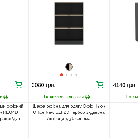
3080 грн.
4140 грн.
ями офісний
Шафа офісна для одягу Офіс Нью /
ew REG4D
Office New SZF2D Гербор 2-дверна
рацит/дуб
Антрацит/дуб сонома