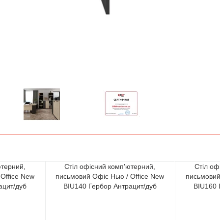
ютерний,
Стіл офісний комп'ютерний,
Стіл оф
Office New
письмовий Офіс Нью / Office New
письмовий
ацит/дуб
BIU140 Гербор Антрацит/дуб
BIU160 
сонома