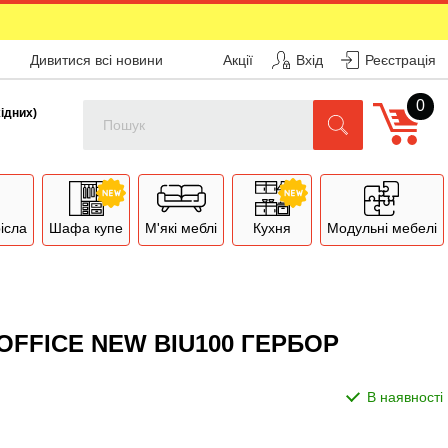
Дивитися всі новини
Акції
Вхід
Реєстрація
0
Поиск
хідних)
рісла
Шафа купе
М'які меблі
Кухня
Модульні мебелі
FFICE NEW BIU100 ГЕРБОР