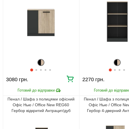
3080 грн.
2270 грн.
Пенал / Шафа з полицями офісний
Пенал / Шафа з полиц
Офіс Нью / Office New REG60
Офіс Нью / Office N
Гербор відкритий Антрацит/дуб
Гербор 4-дверний Ант
сонома
сонома